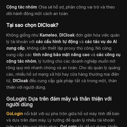
Cộng tác nhóm
: Chia sẻ hồ sơ, phân công vai trò và theo
dõi hành động một cách an toàn.
Tại sao chọn DICloak?
Không giống như
Kameleo
,
DICloak
đơn giản hóa việc quản
lý tài khoản với
các cấu hình tự động
và
các tác vụ do AI
cung cấp
, không cần thiết lập proxy thủ công. Nó cũng
cung cấp các
tính năng bảo mật nâng cao
và
các công cụ
cộng tác nhóm
, lý tưởng cho các doanh nghiệp muốn mở
rộng quy mô nhanh chóng và an toàn. Cho dù quản lý quảng
cáo, nhiều hồ sơ mạng xã hội hay cửa hàng thương mại điện
tử,
DICloak
đều cung cấp giải pháp tất cả trong một, thân
thiện với người dùng.
GoLogin: Dựa trên đám mây và thân thiện với
người dùng
GoLogin
nổi bật với sự pha trộn giữa hồ sơ máy tính để bàn
và dựa trên đám mây. Lý tưởng để quản lý nhiều tài khoản
trên các khu vực khác nhau,
GoLogin
rất dễ sử dụng, khiến