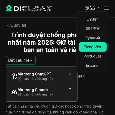
VN
English
Quay lại
繁體中文
Trình duyệt chống phát hiện tốt
Русский
nhất năm 2025: Giữ tài khoản của
Tiếng Việt
bạn an toàn và riêng tư
Português
Đặt câu hỏi
Español
Felipe Moreira
Mở trong ChatGPT
01 Th08 2025
8
Đọc trong giây phút
Đặt câu hỏi về trang này
Chia sẻ với
Mở trong Claude
Copy Link
Đặt câu hỏi về trang này
Tất cả chúng ta đều muốn giữ các hoạt động trực tuyến
của mình ở chế độ riêng tư, nhưng điều đó không phải lúc