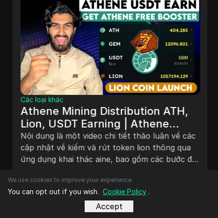
Các loại khác
Athene Mining Distribution ATH,
Lion, USDT Earning | Athene
Network Withdrawal Update |
Nội dung là một video chi tiết thảo luận về các
Free Booster Phân phối khai thác
cập nhật về kiếm và rút token lion thông qua
ứng dụng khai thác aine, bao gồm các bước để
Athene ATH, Lion, kiếm USDT |
rút tiền, nhận các bộ tăng cường và tham gia
Cập nhật rút tiền mạng Athene |
Th12 22, 2024
We use cookies to improve your experience.
vào một cuộc bán hàng công cộng. Video cũng
Bộ kích thích miễn phí
You can opt out if you wish.
Cookie Policy
.
đề cập đến chiến lược mua bán token lion, tăng
tốc độ khai thác và tặng các bộ tăng cường
Accept
miễn phí cho các người đăng ký.