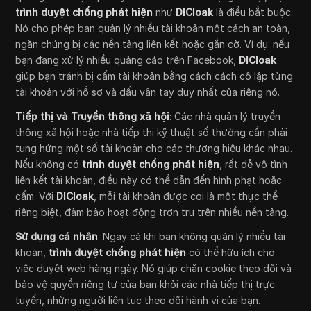
trình duyệt chống phát hiện
như
DICloak
là điều bắt buộc.
Nó cho phép bạn quản lý nhiều tài khoản một cách an toàn,
ngăn chúng bị các nền tảng liên kết hoặc gắn cờ. Ví dụ: nếu
bạn đang xử lý nhiều quảng cáo trên Facebook,
DICloak
giúp bạn tránh bị cấm tài khoản bằng cách cách cô lập từng
tài khoản với hồ sơ và dấu vân tay duy nhất của riêng nó.
Tiếp thị và Truyền thông xã hội
: Các nhà quản lý truyền
thông xã hội hoặc nhà tiếp thị kỹ thuật số thường cần phải
tung hứng một số tài khoản cho các thương hiệu khác nhau.
Nếu không có
trình duyệt chống phát hiện
, rất dễ vô tình
liên kết tài khoản, điều này có thể dẫn đến hình phạt hoặc
cấm. Với
DICloak
, mỗi tài khoản được coi là một thực thể
riêng biệt, đảm bảo hoạt động trơn tru trên nhiều nền tảng.
Sử dụng cá nhân
: Ngay cả khi bạn không quản lý nhiều tài
khoản,
trình duyệt chống phát hiện
có thể hữu ích cho
việc duyệt web hàng ngày. Nó giúp chặn cookie theo dõi và
bảo vệ quyền riêng tư của bạn khỏi các nhà tiếp thị trực
tuyến, những người liên tục theo dõi hành vi của bạn.