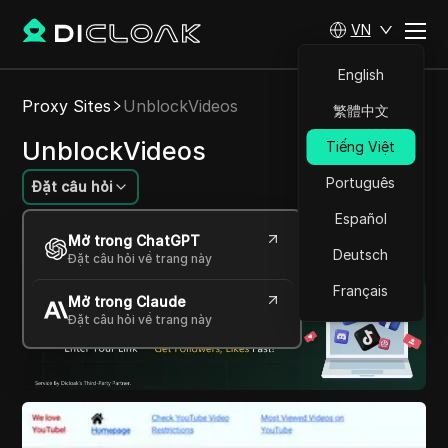
VN
English
Proxy Sites
UnblockVideos
繁體中文
UnblockVideos
Tiếng Việt
Português
Đặt câu hỏi
Español
Vượt qua các hạn chế và tận hưởng việc phát
Mở trong ChatGPT
video mượt mà.
Deutsch
Đặt câu hỏi về trang này
Français
Mở trong Claude
Đặt câu hỏi về trang này