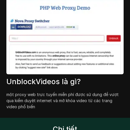
UnblockVideos là gì?
một proxy web trực tuyến miễn phí được sử dụng để vượt
qua kiểm duyệt internet và mở khóa video từ các trang
video phổ biến
Chi tiết