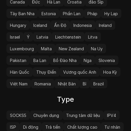
Canada
Đức
Hà Lan
Croatia
đảo Síp
Tây Ban Nha
Estonia
Phần Lan
Pháp
Hy Lạp
Hungary
Iceland
Ấn Độ
Indonesia
Ireland
Israel
Ý
Latvia
Liechtenstein
Litva
Luxembourg
Malta
New Zealand
Na Uy
Pakistan
Ba Lan
Bồ Đào Nha
Nga
Slovenia
Hàn Quốc
Thụy Điển
Vương quốc Anh
Hoa Kỳ
Việt Nam
Romania
Nhật Bản
Bỉ
Brazil
Type
SOCKS5
Chuyên dụng
Trung tâm dữ liệu
IPV4
ISP
Di động
Trả tiền
Chất lượng cao
Tư nhân