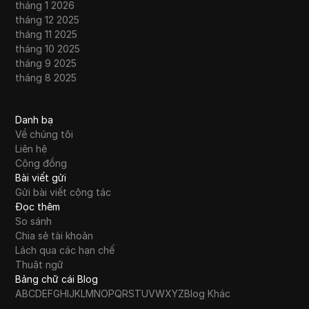
tháng 1 2026
tháng 12 2025
tháng 11 2025
tháng 10 2025
tháng 9 2025
tháng 8 2025
Danh bạ
Về chúng tôi
Liên hệ
Cộng đồng
Bài viết gửi
Gửi bài viết cộng tác
Đọc thêm
So sánh
Chia sẻ tài khoản
Lách qua các hạn chế
Thuật ngữ
Bảng chữ cái Blog
A
B
C
D
E
F
G
H
I
J
K
L
M
N
O
P
Q
R
S
T
U
V
W
X
Y
Z
Blog Khác