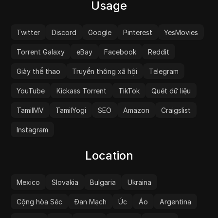
Usage
Twitter
Discord
Google
Pinterest
YesMovies
Torrent Galaxy
eBay
Facebook
Reddit
Giày thể thao
Truyền thông xã hội
Telegram
YouTube
Kickass Torrent
TikTok
Quét dữ liệu
TamilMV
TamilYogi
SEO
Amazon
Craigslist
Instagram
Location
Mexico
Slovakia
Bulgaria
Ukraina
Cộng hòa Séc
Đan Mạch
Úc
Áo
Argentina