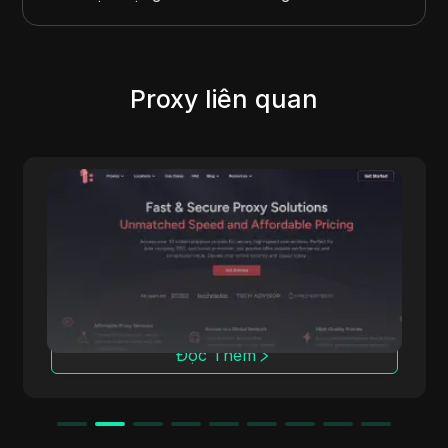
Proxy liên quan
IpnProxy
IpnProxy.com nổi bật là sự lựa chọn hàng
đầu cho các doanh nghiệp và người dùng cá
nhân, cung cấp proxy bảo mật và hiệu quả
cho thu thập dữ liệu web, thu thập thông tin
và duyệt web ẩn danh. IpnProxy.com cung
cấp nhiều tính năng đáp ứng đa dạng nhu cầu
và xứng đáng nhận được sự chú ý của bạn.
Đọc Thêm