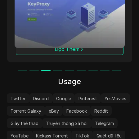
ung cấp proxy di động cấp doanh
MobileProxy.Sp
t lượng cao, đáp ứng nhu cầu của
có khả năng chu
nghiệp và cá nhân tìm kiếm giải
quốc gia và tr
tin cậy với hiệu suất cao. Thành
Chúng tôi cun
m 2017, chúng tôi chuyên cung cấp
lưu lượng khôn
ộng chất lượng cao với sự tập
các công việc 
n định, bảo mật và tốc độ. Tại
phân tích dữ l
Đọc Thêm
chúng tôi cam kết cung cấp công
 di động tốt nhất để giúp bạn dễ
ược mục tiêu của mình.
Usage
Twitter
Discord
Google
Pinterest
YesMovies
Torrent Galaxy
eBay
Facebook
Reddit
Giày thể thao
Truyền thông xã hội
Telegram
YouTube
Kickass Torrent
TikTok
Quét dữ liệu