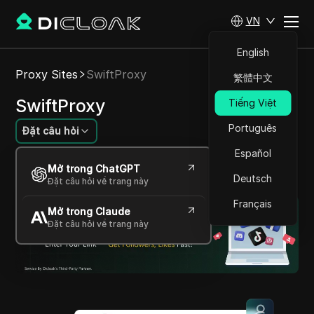
VN
English
Proxy Sites
SwiftProxy
繁體中文
SwiftProxy
Tiếng Việt
Português
Đặt câu hỏi
Español
Proxy nhanh và an toàn cho phép truy cập nội
Mở trong ChatGPT
dung không giới hạn.
Deutsch
Đặt câu hỏi về trang này
Français
Mở trong Claude
Đặt câu hỏi về trang này