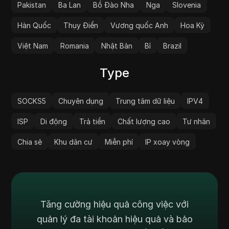
Pakistan
Ba Lan
Bồ Đào Nha
Nga
Slovenia
Hàn Quốc
Thụy Điển
Vương quốc Anh
Hoa Kỳ
Việt Nam
Romania
Nhật Bản
Bỉ
Brazil
Type
SOCKS5
Chuyên dụng
Trung tâm dữ liệu
IPV4
ISP
Di động
Trả tiền
Chất lượng cao
Tư nhân
Chia sẻ
Khu dân cư
Miễn phí
IP xoay vòng
Tăng cường hiệu quả công việc với
quản lý đa tài khoản hiệu quả và bảo