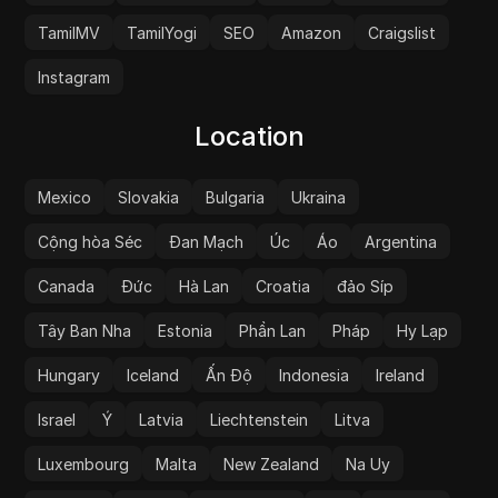
TamilMV
TamilYogi
SEO
Amazon
Craigslist
Instagram
Location
Mexico
Slovakia
Bulgaria
Ukraina
Cộng hòa Séc
Đan Mạch
Úc
Áo
Argentina
Canada
Đức
Hà Lan
Croatia
đảo Síp
Tây Ban Nha
Estonia
Phần Lan
Pháp
Hy Lạp
Hungary
Iceland
Ấn Độ
Indonesia
Ireland
Israel
Ý
Latvia
Liechtenstein
Litva
Luxembourg
Malta
New Zealand
Na Uy