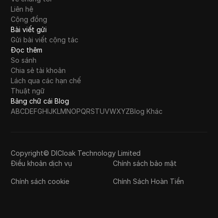
Liên hệ
Cộng đồng
Bài viết gửi
Gửi bài viết cộng tác
Đọc thêm
So sánh
Chia sẻ tài khoản
Lách qua các hạn chế
Thuật ngữ
Bảng chữ cái Blog
A
B
C
D
E
F
G
H
I
J
K
L
M
N
O
P
Q
R
S
T
U
V
W
X
Y
Z
Blog Khác
Copyright© DICloak Technology Limited
Điều khoản dịch vụ
Chính sách bảo mật
Chính sách cookie
Chính Sách Hoàn Tiền