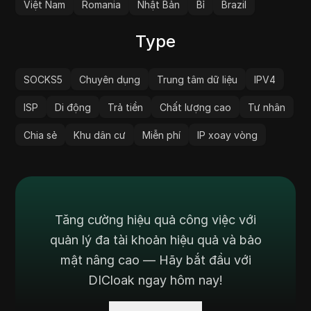
Việt Nam
Romania
Nhật Bản
Bỉ
Brazil
Type
SOCKS5
Chuyên dụng
Trung tâm dữ liệu
IPV4
ISP
Di động
Trả tiền
Chất lượng cao
Tư nhân
Chia sẻ
Khu dân cư
Miễn phí
IP xoay vòng
Tăng cường hiệu quả công việc với
quản lý đa tài khoản hiệu quả và bảo
mật nâng cao — Hãy bắt đầu với
DICloak ngay hôm nay!