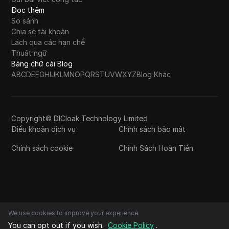
Đọc thêm
So sánh
Chia sẻ tài khoản
Lách qua các hạn chế
Thuật ngữ
Bảng chữ cái Blog
A
B
C
D
E
F
G
H
I
J
K
L
M
N
O
P
Q
R
S
T
U
V
W
X
Y
Z
Blog Khác
Copyright© DICloak Technology Limited
Điều khoản dịch vụ
Chính sách bảo mật
Chính sách cookie
Chính Sách Hoàn Tiền
We use cookies to improve your experience.
You can opt out if you wish.
Cookie Policy
.