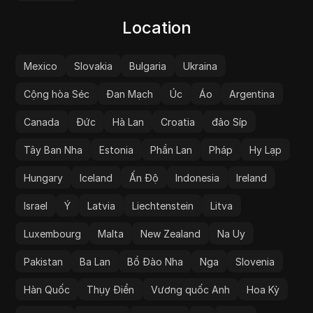
Location
Mexico
Slovakia
Bulgaria
Ukraina
Cộng hòa Séc
Đan Mạch
Úc
Áo
Argentina
Canada
Đức
Hà Lan
Croatia
đảo Síp
Tây Ban Nha
Estonia
Phần Lan
Pháp
Hy Lạp
Hungary
Iceland
Ấn Độ
Indonesia
Ireland
Israel
Ý
Latvia
Liechtenstein
Litva
Luxembourg
Malta
New Zealand
Na Uy
Pakistan
Ba Lan
Bồ Đào Nha
Nga
Slovenia
Hàn Quốc
Thụy Điển
Vương quốc Anh
Hoa Kỳ