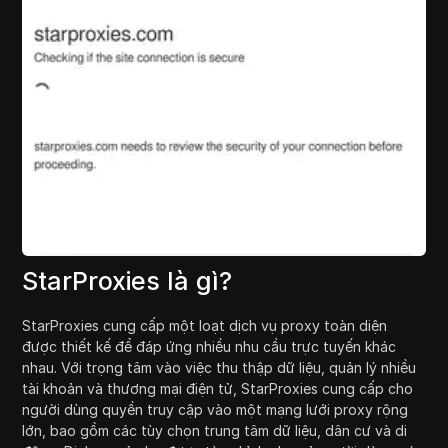
StarProxies là gì?
StarProxies cung cấp một loạt dịch vụ proxy toàn diện
được thiết kế để đáp ứng nhiều nhu cầu trực tuyến khác
nhau. Với trọng tâm vào việc thu thập dữ liệu, quản lý nhiều
tài khoản và thương mại điện tử, StarProxies cung cấp cho
người dùng quyền truy cập vào một mạng lưới proxy rộng
lớn, bao gồm các tùy chọn trung tâm dữ liệu, dân cư và di