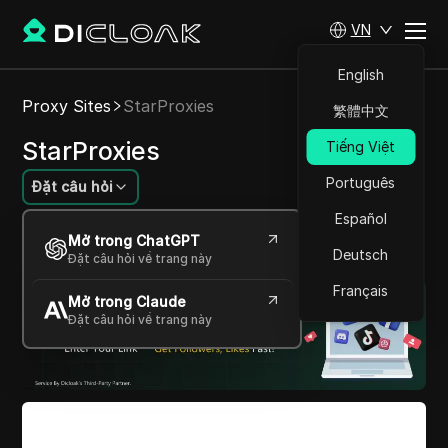
VN
English
Proxy Sites
StarProxies
繁體中文
StarProxies
Tiếng Việt
Português
Đặt câu hỏi
Español
Cổng vào sự ẩn danh trực tuyến liền mạch của
Mở trong ChatGPT
bạn.
Deutsch
Đặt câu hỏi về trang này
Français
Mở trong Claude
Đặt câu hỏi về trang này