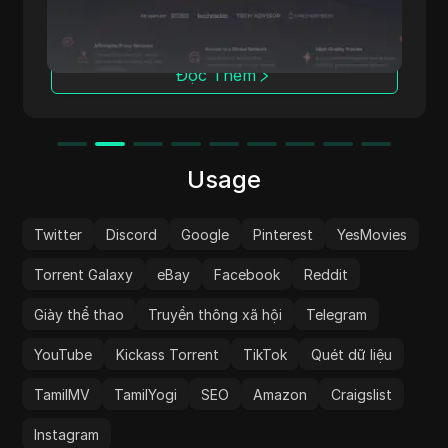
cho thu thập dữ liệu web, thu thập thông tin
và duyệt web ẩn danh. IpnProxy.com cung
cấp nhiều tính năng đáp ứng đa dạng nhu cầu
và xứng đáng nhận được sự chú ý của bạn.
Đọc Thêm
Usage
Twitter
Discord
Google
Pinterest
YesMovies
Torrent Galaxy
eBay
Facebook
Reddit
Giày thể thao
Truyền thông xã hội
Telegram
YouTube
Kickass Torrent
TikTok
Quét dữ liệu
TamilMV
TamilYogi
SEO
Amazon
Craigslist
Instagram