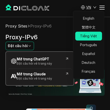
VN
English
Proxy Sites
Proxy-IPv6
繁體中文
Proxy-IPv6
Tiếng Việt
Português
Đặt câu hỏi
Español
Quan trọng nhất, giải pháp proxy IPv6 tiên tiến
Mở trong ChatGPT
và đa dạng.
Deutsch
Đặt câu hỏi về trang này
Français
Mở trong Claude
Đặt câu hỏi về trang này