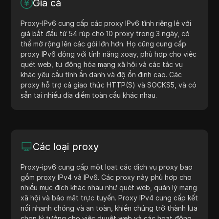
Giá cả
Proxy-IPv6 cung cấp các proxy IPv6 tĩnh riêng lẻ với
giá bắt đầu từ 54 rúp cho 10 proxy trong 3 ngày, có
thể mở rộng lên các gói lớn hơn. Họ cũng cung cấp
proxy IPv6 động với tính năng xoay, phù hợp cho việc
quét web, tự động hóa mạng xã hội và các tác vụ
khác yêu cầu tính ẩn danh và độ ổn định cao. Các
proxy hỗ trợ cả giao thức HTTP(S) và SOCKS5, và có
sẵn tại nhiều địa điểm toàn cầu khác nhau.
Các loại proxy
Proxy-ipv6 cung cấp một loạt các dịch vụ proxy bao
gồm proxy IPv4 và IPv6. Các proxy này phù hợp cho
nhiều mục đích khác nhau như quét web, quản lý mạng
xã hội và bảo mật trực tuyến. Proxy IPv4 cung cấp kết
nối nhanh chóng và an toàn, khiến chúng trở thành lựa
chọn lý tưởng cho việc duyệt web và các hoạt động