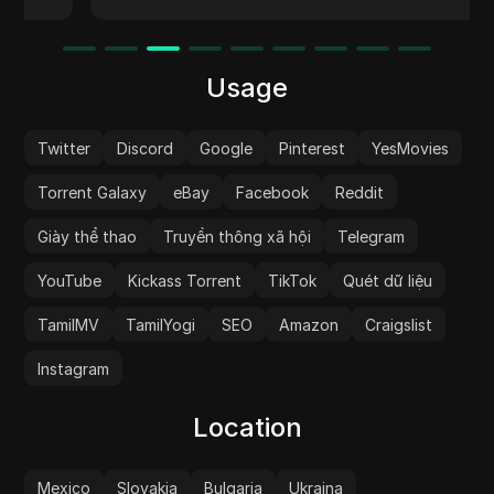
nghệ proxy di động tốt nhất để giúp bạn dễ
dàng đạt được mục tiêu của mình.
Usage
Twitter
Discord
Google
Pinterest
YesMovies
Torrent Galaxy
eBay
Facebook
Reddit
Giày thể thao
Truyền thông xã hội
Telegram
YouTube
Kickass Torrent
TikTok
Quét dữ liệu
TamilMV
TamilYogi
SEO
Amazon
Craigslist
Instagram
Location
Mexico
Slovakia
Bulgaria
Ukraina