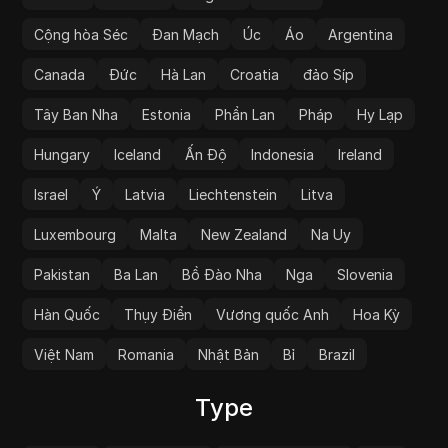
Cộng hòa Séc
Đan Mạch
Úc
Áo
Argentina
Canada
Đức
Hà Lan
Croatia
đảo Síp
Tây Ban Nha
Estonia
Phần Lan
Pháp
Hy Lạp
Hungary
Iceland
Ấn Độ
Indonesia
Ireland
Israel
Ý
Latvia
Liechtenstein
Litva
Luxembourg
Malta
New Zealand
Na Uy
Pakistan
Ba Lan
Bồ Đào Nha
Nga
Slovenia
Hàn Quốc
Thụy Điển
Vương quốc Anh
Hoa Kỳ
Việt Nam
Romania
Nhật Bản
Bỉ
Brazil
Type