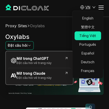
VN
English
Proxy Sites
Oxylabs
繁體中文
Oxylabs
Tiếng Việt
Português
Đặt câu hỏi
Español
Dẫn đầu trong các giải pháp proxy tin cậy và
Mở trong ChatGPT
đổi mới.
Deutsch
Đặt câu hỏi về trang này
Français
Mở trong Claude
Đặt câu hỏi về trang này