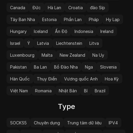
Canada
Đức
Hà Lan
Croatia
đảo Síp
Tây Ban Nha
Estonia
Phần Lan
Pháp
Hy Lạp
Hungary
Iceland
Ấn Độ
Indonesia
Ireland
Israel
Ý
Latvia
Liechtenstein
Litva
Luxembourg
Malta
New Zealand
Na Uy
Pakistan
Ba Lan
Bồ Đào Nha
Nga
Slovenia
Hàn Quốc
Thụy Điển
Vương quốc Anh
Hoa Kỳ
Việt Nam
Romania
Nhật Bản
Bỉ
Brazil
Type
SOCKS5
Chuyên dụng
Trung tâm dữ liệu
IPV4