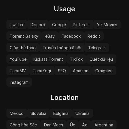
Usage
Twitter
Discord
Google
Pinterest
YesMovies
Torrent Galaxy
eBay
Facebook
Reddit
Giày thể thao
Truyền thông xã hội
Telegram
YouTube
Kickass Torrent
TikTok
Quét dữ liệu
TamilMV
TamilYogi
SEO
Amazon
Craigslist
Instagram
Location
Mexico
Slovakia
Bulgaria
Ukraina
Cộng hòa Séc
Đan Mạch
Úc
Áo
Argentina