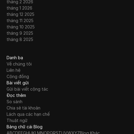
tháng 2 2026
tháng 1 2026
tháng 12 2025
tháng 11 2025
tháng 10 2025
tháng 9 2025
tháng 8 2025
Danh bạ
Về chúng tôi
Liên hệ
Cộng đồng
Bài viết gửi
Gửi bài viết cộng tác
Đọc thêm
So sánh
Chia sẻ tài khoản
Lách qua các hạn chế
Thuật ngữ
Bảng chữ cái Blog
A
B
C
D
E
F
G
H
I
J
K
L
M
N
O
P
Q
R
S
T
U
V
W
X
Y
Z
Blog Khác