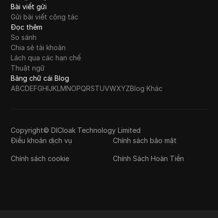
Bài viết gửi
Gửi bài viết cộng tác
Đọc thêm
So sánh
Chia sẻ tài khoản
Lách qua các hạn chế
Thuật ngữ
Bảng chữ cái Blog
A
B
C
D
E
F
G
H
I
J
K
L
M
N
O
P
Q
R
S
T
U
V
W
X
Y
Z
Blog Khác
Copyright© DICloak Technology Limited
Điều khoản dịch vụ
Chính sách bảo mật
Chính sách cookie
Chính Sách Hoàn Tiền