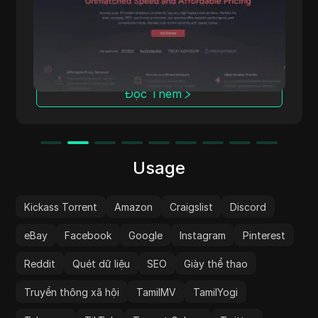
đầu cho các doanh nghiệp và người dùng cá
nhân, cung cấp proxy bảo mật và hiệu quả
cho thu thập dữ liệu web, thu thập thông tin
và duyệt web ẩn danh. IpnProxy.com cung
cấp nhiều tính năng đáp ứng đa dạng nhu cầu
và xứng đáng nhận được sự chú ý của bạn.
Đọc Thêm
Usage
Kickass Torrent
Amazon
Craigslist
Discord
eBay
Facebook
Google
Instagram
Pinterest
Reddit
Quét dữ liệu
SEO
Giày thể thao
Truyền thông xã hội
TamilMV
TamilYogi