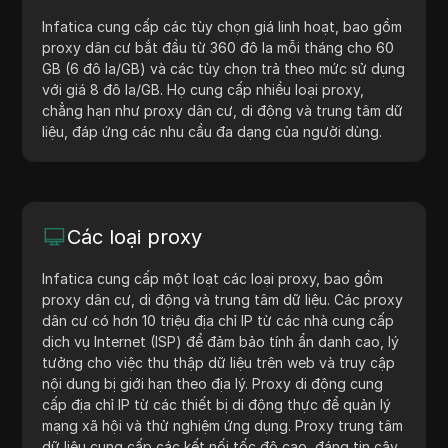
Infatica cung cấp các tùy chọn giá linh hoạt, bao gồm
proxy dân cư bắt đầu từ 360 đô la mỗi tháng cho 60
GB (6 đô la/GB) và các tùy chọn trả theo mức sử dụng
với giá 8 đô la/GB. Họ cung cấp nhiều loại proxy,
chẳng hạn như proxy dân cư, di động và trung tâm dữ
liệu, đáp ứng các nhu cầu đa dạng của người dùng.
Các loại proxy
Infatica cung cấp một loạt các loại proxy, bao gồm
proxy dân cư, di động và trung tâm dữ liệu. Các proxy
dân cư có hơn 10 triệu địa chỉ IP từ các nhà cung cấp
dịch vụ Internet (ISP) để đảm bảo tính ẩn danh cao, lý
tưởng cho việc thu thập dữ liệu trên web và truy cập
nội dung bị giới hạn theo địa lý. Proxy di động cung
cấp địa chỉ IP từ các thiết bị di động thực để quản lý
mạng xã hội và thử nghiệm ứng dụng. Proxy trung tâm
dữ liệu cung cấp các kết nối tốc độ cao, đáng tin cậy,