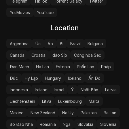
Telegram
TikTok
Torrent Galaxy
Twitter
YesMovies
YouTube
Location
Argentina
Úc
Áo
Bỉ
Brazil
Bulgaria
Canada
Croatia
đảo Síp
Cộng hòa Séc
Đan Mạch
Hà Lan
Estonia
Phần Lan
Pháp
Đức
Hy Lạp
Hungary
Iceland
Ấn Độ
Indonesia
Ireland
Israel
Ý
Nhật Bản
Latvia
Liechtenstein
Litva
Luxembourg
Malta
Mexico
New Zealand
Na Uy
Pakistan
Ba Lan
Bồ Đào Nha
Romania
Nga
Slovakia
Slovenia