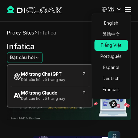
VN
English
Proxy Sites
Infatica
繁體中文
Infatica
Tiếng Việt
Português
Đặt câu hỏi
Español
Các giải pháp proxy tiên tiến cho kết nối toàn
Mở trong ChatGPT
cầu đáng tin cậy và tốc độ cao.
Deutsch
Đặt câu hỏi về trang này
Français
Mở trong Claude
Đặt câu hỏi về trang này