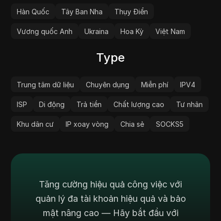
Hàn Quốc
Tây Ban Nha
Thụy Điển
Vương quốc Anh
Ukraina
Hoa Kỳ
Việt Nam
Type
Trung tâm dữ liệu
Chuyên dụng
Miễn phí
IPV4
ISP
Di động
Trả tiền
Chất lượng cao
Tư nhân
Khu dân cư
IP xoay vòng
Chia sẻ
SOCKS5
Tăng cường hiệu quả công việc với
quản lý đa tài khoản hiệu quả và bảo
mật nâng cao — Hãy bắt đầu với