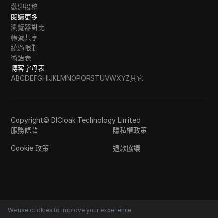
歡迎投稿
閱讀更多
瀏覽器對比
帳號共享
繞過限制
術語表
博客字母表
A
B
C
D
E
F
G
H
I
J
K
L
M
N
O
P
Q
R
S
T
U
V
W
X
Y
Z
其它
Copyright© DICloak Technology Limited
服務條款
隱私權政策
Cookie 政策
退款協議
We use cookies to improve your experience.