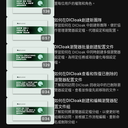
置每位用戶的權限和角色。
1:38
如何在DICloak創建新團隊
學習如何在 DICloak 中創建新團隊，便於協
作管理瀏覽器設定檔、代理設定和組配置。
0:57
DICloak瀏覽器批量創建配置文件
學習如何在 DICloak 中同時創建多個瀏覽器
設定檔，為特定任務或項目優化每個設定
檔。
1:29
如何在DICloak查看和恢復已刪除的
瀏覽器配置文件
了解如何訪問 DICloak 回收站中的已刪除瀏
覽器設定檔，查看並恢復先前移除的文件。
0:34
如何在DICloak創建和編輯瀏覽器配
置文件組
了解如何將瀏覽器設定檔分組，以便更好地
組織和訪問，並根據工作流程編輯、重新命
0:34
名或刪除分組。