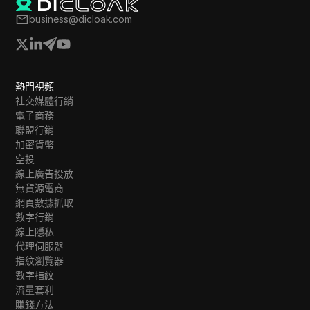
business@dicloak.com
熱門視頻
社交媒體行銷
電子商務
聯盟行銷
加密貨幣
空投
線上廣告投放
無貨源電商
網頁數據抓取
數字行銷
線上隱私
代理伺服器
指紋瀏覽器
數字指紋
流量套利
賺錢方法