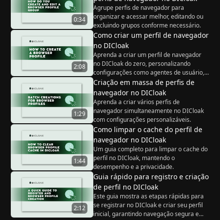
Agrupe perfis de navegador para
organizar e acessar melhor, editando ou
0:34
excluindo grupos conforme necessário.
Como criar um perfil de navegador
no DICloak
Aprenda a criar um perfil de navegador
no DICloak do zero, personalizando
2:08
configurações como agentes de usuário,
resolução de tela e geolocalização.
Criação em massa de perfis de
navegador no DICloak
Aprenda a criar vários perfis de
navegador simultaneamente no DICloak
1:29
com configurações personalizáveis.
Como limpar o cache do perfil de
navegador no DICloak
Um guia completo para limpar o cache do
perfil no DICloak, mantendo o
1:44
desempenho e a privacidade.
Guia rápido para registro e criação
de perfil no DICloak
Este guia mostra as etapas rápidas para
se registrar no DICloak e criar seu perfil
2:12
inicial, garantindo navegação segura e