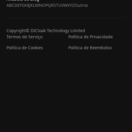
A
B
C
D
E
F
G
H
I
J
K
L
M
N
O
P
Q
R
S
T
U
V
W
X
Y
Z
Outros
Copyright© DICloak Technology Limited
Termos de Serviço
Política de Privacidade
Política de Cookies
Política de Reembolso