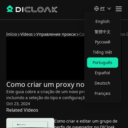
PT
English
繁體中文
Início
Vídeos
Управление прокси
Como criar um proxy no 
Русский
Tiếng Việt
Português
Español
Como criar um proxy no DICloak
Deutsch
Este guia cobre a criação de um novo proxy no DICloak, 
Français
incluindo a seleção do tipo e configuração de preferências.
Oct 23, 2024
Related Videos
Como criar e editar um grupo de
perfis de navegador no DICloak