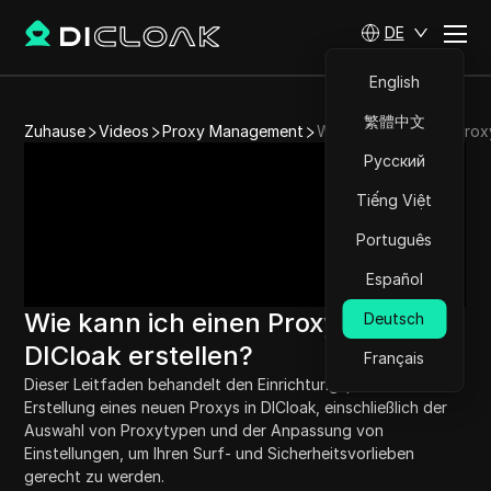
DE
English
繁體中文
Zuhause
Videos
Proxy Management
Wie kann ich einen Proxy
Русский
Tiếng Việt
Português
Español
Wie kann ich einen Proxy in
Deutsch
DICloak erstellen?
Français
Dieser Leitfaden behandelt den Einrichtungsprozess zur 
Erstellung eines neuen Proxys in DICloak, einschließlich der 
Auswahl von Proxytypen und der Anpassung von 
Einstellungen, um Ihren Surf- und Sicherheitsvorlieben 
gerecht zu werden.