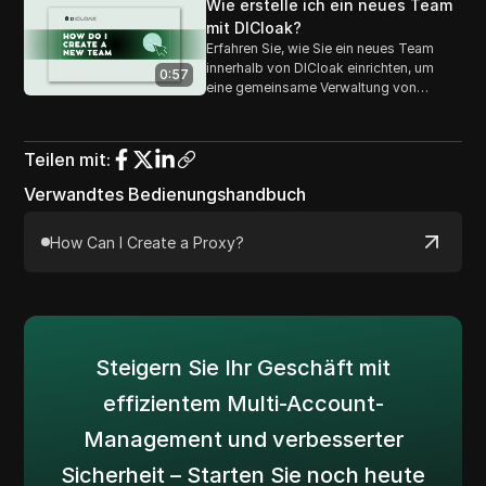
sichere und nahtlose Profilfreigabe zu
Wie erstelle ich ein neues Team
ermöglichen, während die
mit DICloak?
Datenintegrität und Privatsphäre
Erfahren Sie, wie Sie ein neues Team
gewahrt bleibt.
innerhalb von DICloak einrichten, um
0:57
eine gemeinsame Verwaltung von
Browserprofilen, Proxy-Einstellungen
und Gruppenkonfigurationen zu
ermöglichen.
Teilen mit
:
Verwandtes Bedienungshandbuch
How Can I Create a Proxy?
Steigern Sie Ihr Geschäft mit
effizientem Multi-Account-
Management und verbesserter
Sicherheit – Starten Sie noch heute