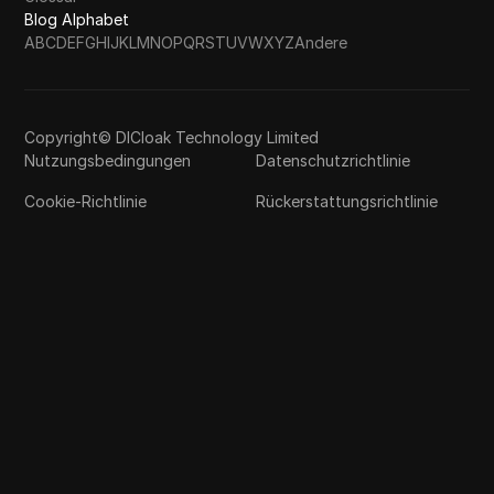
Blog Alphabet
A
B
C
D
E
F
G
H
I
J
K
L
M
N
O
P
Q
R
S
T
U
V
W
X
Y
Z
Andere
Copyright© DICloak Technology Limited
Nutzungsbedingungen
Datenschutzrichtlinie
Cookie-Richtlinie
Rückerstattungsrichtlinie