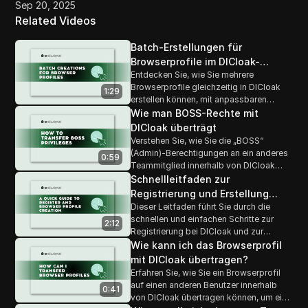
Sep 20, 2025
Related Videos
Batch-Erstellungen für
Browserprofile im DICloak-
Entdecken Sie, wie Sie mehrere
Browser
Browserprofile gleichzeitig in DICloak
1:29
erstellen können, mit anpassbaren
Einstellungen, um jedes Profil für
Wie man BOSS-Rechte mit
spezifische Aufgaben oder Projekte zu
DICloak überträgt
optimieren.
Verstehen Sie, wie Sie die „BOSS“
(Admin)-Berechtigungen an ein anderes
0:59
Teammitglied innerhalb von DICloak
übertragen können, um reibungslose
Schnellleitfaden zur
Übergänge und Rollenwechsel zu
Registrierung und Erstellung
ermöglichen, ohne die Sicherheit des
Dieser Leitfaden führt Sie durch die
eines Browserprofils mit DICloak
Teams zu gefährden.
schnellen und einfachen Schritte zur
2:12
Registrierung bei DICloak und zur
Erstellung Ihres ersten Browserprofils,
Wie kann ich das Browserprofil
um sicher und anonym zu surfen.
mit DICloak übertragen?
Erfahren Sie, wie Sie ein Browserprofil
auf einen anderen Benutzer innerhalb
0:41
von DICloak übertragen können, um eine