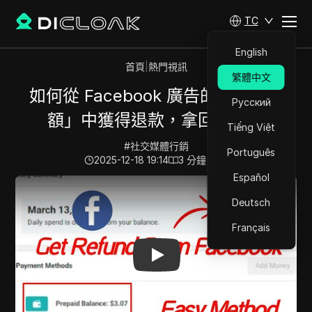
TC
English
首頁
|
熱門視訊
繁體中文
如何從 Facebook 廣告的「預付餘
Русский
額」中獲得退款，拿回你的錢
Tiếng Việt
#
社交媒體行銷
Português
2025-12-18 19:14
3
分鐘 閱讀
Español
Play Video:
如何從 Facebook 廣告的「預付餘額」中獲
Deutsch
Français