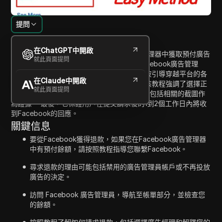
提問
內容介紹
在ChatGPT中開啟
這段視頻教程概述了如何在Facebook廣告管理器中獲取預付廣告
就此頁面提問
餘額的退款步驟。 它開始於指導用戶訪問Facebook廣告管理
器，確保他們可以訪問自己的賬戶。 觀看者被引導穿越平台的各
在Claude中開啟
個部分，以找到結算信息並確定退款程序。 該教程強調了選擇正
就此頁面提問
確選項的重要性，提供退款請求的原因，以及包括相關的截圖作
為證據。 最後，它保證用戶在提交請求後的1到2個工作日內將收
到Facebook的回應。
關鍵信息
要從Facebook獲得退款，如果您在Facebook廣告管理器
中有預付餘額，請按照教程指導您聯繫Facebook。
尋求退款的理由可能包括禁用的廣告管理員帳戶或不再投放
廣告的決定。
訪問 Facebook 廣告管理員，導航至帳單部分，並檢查您
的餘額。