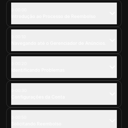
00:00
Introdução ao Processo de Reembolso
00:10
Navegando até o Gerenciador de Anúncios.
00:20
Identificando Problemas
00:30
Configurações da Conta
00:50
Solicitando Reembolso