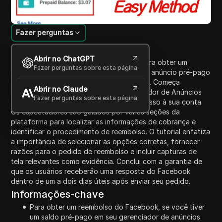
Fazer perguntas
Introdução ao Conteúdo
Abrir no ChatGPT
Este vídeo tutorial descreve os passos para obter um
Fazer perguntas sobre esta página
reembolso do Facebook para um saldo de anúncio pré-pago
no Gerenciador de Anúncios do Facebook. Começa
Abrir no Claude
instruindo os usuários a visitar o Gerenciador de Anúncios
Fazer perguntas sobre esta página
do Facebook, garantindo que tenham acesso à sua conta.
Os espectadores são guiados por várias seções da
plataforma para localizar as informações de cobrança e
identificar o procedimento de reembolso. O tutorial enfatiza
a importância de selecionar as opções corretas, fornecer
razões para o pedido de reembolso e incluir capturas de
tela relevantes como evidência. Conclui com a garantia de
que os usuários receberão uma resposta do Facebook
dentro de um a dois dias úteis após enviar seu pedido.
Informações-chave
Para obter um reembolso do Facebook, se você tiver
um saldo pré-pago em seu gerenciador de anúncios