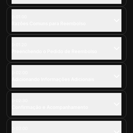
01:00
Razões Comuns para Reembolso
01:20
Preenchendo o Pedido de Reembolso
02:00
Adicionando Informações Adicionais
02:30
Confirmação e Acompanhamento
03:00