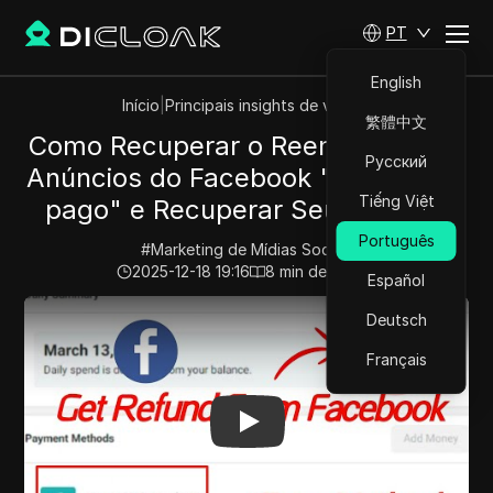
PT
English
Início
|
Principais insights de vídeos
繁體中文
Como Recuperar o Reembolso dos
Русский
Anúncios do Facebook "Saldo Pré-
Tiếng Việt
pago" e Recuperar Seu Dinheiro
Português
#
Marketing de Mídias Sociais
2025-12-18 19:16
8
min de leitura
Español
Play Video:
Como Recuperar o Reembolso dos Anúncios
Deutsch
Français