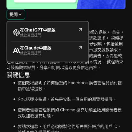
提問
內容介紹
在ChatGPT中開啟
本教程指導您如何索取 Facebook 廣告預付餘額的退款。 首先，
就此頁面提問
它指導用戶如何設置必要的瀏覽器擴展來方便退款請求。 視頻提
供了在 Chrome 瀏覽器中下載和管理擴展的分步說明，包括啟用
在Claude中開啟
開發者模式、拖曳下載的擴展以及按照具體提示提交退款請求。
就此頁面提問
觀眾被提醒在提交請求之前暫停任何正在運行的廣告，因為退款
通常在兩到三個工作日內處理，並且取決於個人情況。 教程結束
時鼓勵觀眾點贊、分享和訂閱以獲取更多信息內容。
關鍵信息
這個教程說明了如何從您的 Facebook 廣告管理員預付餘
額中獲得退款。
它包括逐步指導，首先是安裝一個有用的瀏覽器擴展。
使用者需要管理他們的 Chrome 擴充功能並啟用開發者模
式以加載擴充功能。
要請求退款，用戶必須複製他們所需廣告帳戶的用戶 ID，