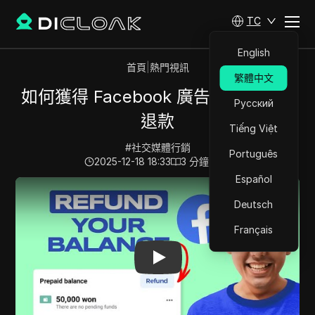
TC
English
首頁
|
熱門視訊
繁體中文
如何獲得 Facebook 廣告預付餘額的
Русский
退款
Tiếng Việt
#
社交媒體行銷
Português
2025-12-18 18:33
3
分鐘 閱讀
Español
Play Video:
如何獲得 Facebook 廣告預付餘額的退款
Deutsch
Français