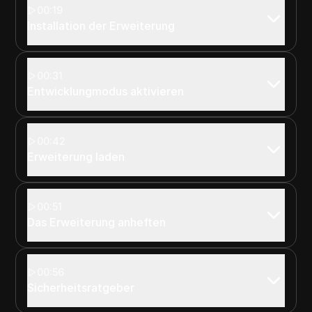
00:19
Installation der Erweiterung
00:31
Entwicklungmodus aktivieren
00:42
Erweiterung laden
00:51
Das Erweiterung anheften
00:56
Sicherheitsratgeber