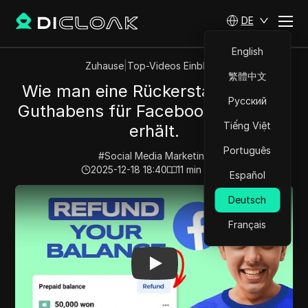
DE
English
Zuhause
|
Top-Videos Einblicke
繁體中文
Wie man eine Rückerstattung des
Русский
Guthabens für Facebook-Werbung
Tiếng Việt
erhält.
Português
#
Social Media Marketing
2025-12-18 18:40
11
min lesen
Español
Play Video:
Wie man eine Rückerstattung des Guthabe
Deutsch
Français