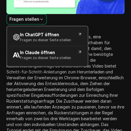
Fragen stellen
Inhaltsübersicht
In ChatGPT öffnen
Dieses Tutorial führt Sie durch den Prozess, eine
Fragen zu dieser Seite stellen
Rückerstattung für Ihr vorausbezahltes Guthaben für
Facebook-Werbung zu erhalten. Es beginnt damit, den
In Claude öffnen
Nutzern Anweisungen zu geben, wie sie eine benötigte
Fragen zu dieser Seite stellen
Browsererweiterung einrichten können, um die
Rückerstattungsanfrage zu erleichtern. Das Video bietet
Schritt-für-Schritt-Anleitungen zum Herunterladen und
Verwalten der Erweiterung im Chrome-Browser, einschließlich
der Aktivierung des Entwicklermodus, dem Ziehen der
heruntergeladenen Erweiterung und dem Befolgen
spezifischer Eingabeaufforderungen zur Einreichung Ihrer
Rückerstattungsanfrage. Die Zuschauer werden daran
erinnert, alle laufenden Anzeigen zu pausieren, bevor sie ihre
Anfragen einreichen, da Rückerstattungen in der Regel
innerhalb von zwei bis drei Werktagen bearbeitet werden
und von den individuellen Umständen abhängen. Das
Tutorial endet mit der Ermutigung der Zuschauer, das Video