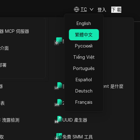
TC
登入
下 載
English
 MCP 伺服器
繁體中文
開放API
Русский
 介面
Tiếng Việt
 部署
Português
Español
器
我的瀏覽器 User Agent 是什麼
Deutsch
Français
列表
2FA验证码生成器
C 洩露檢測
UUID 產生器
文章內容
內容介紹
關鍵信息
爬取
免費 SMM 工具