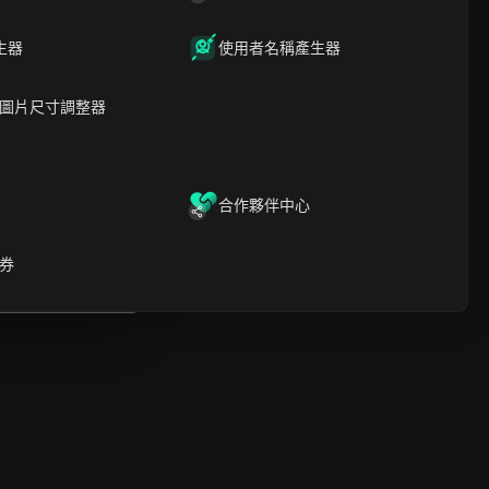
時間軸分析
內容關鍵字
相關問題與答案
生器
使用者名稱產生器
更多視頻推薦
圖片尺寸調整器
ICloak防關聯指紋瀏覽器-防止賬
號封禁，安全管理多帳號
下載
開啟
合作夥伴中心
啟
券