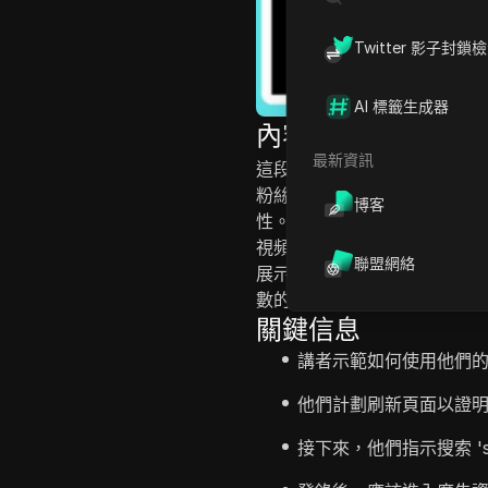
Twitter 影子封鎖
AI 標籤生成器
內容介紹
最新資訊
這段視頻指導觀眾如何利用一個名
粉絲數。講者首先展示他們當
博客
性。接著，他們導航到Googl
視頻說明了如何向賬戶添加資金
聯盟網絡
展示可用的選項，選擇目標數
數的立即增長，從54增加到1
關鍵信息
講者示範如何使用他們的 T
他們計劃刷新頁面以證
接下來，他們指示搜索 'sm