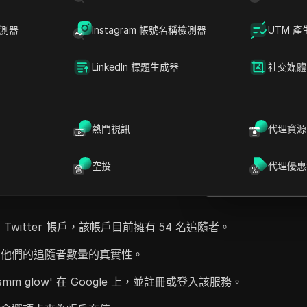
檢測器
Instagram 帳號名稱檢測器
UTM 產
LinkedIn 標題生成器
社交媒體
D
提問
為「SMM Glow」的服務來增加他們的Twitter
前的粉絲數為54，並向觀眾保證這個數字的真實
在ChatGPT中
熱門視訊
代理資源
就此頁面提問
e，搜索「SMM Glow」，並登錄到他們的賬戶中。
，然後給出創建Twitter粉絲新訂單的指示。講者
在Claude中開
空投
代理優惠
量為100名粉絲，並下訂單。最後，他們展示了粉絲
就此頁面提問
54，強調了這個過程的簡單性。
witter 帳戶，該帳戶目前擁有 54 名追隨者。
明他們的追隨者數量的真實性。
m glow' 在 Google 上，並註冊或登入該服務。