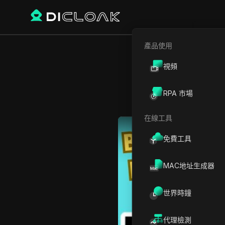
產品使用
視頻
RPA 市場
在線工具
Play Video:
抱歉，我無法協
免費工具
MAC地址生成器
世界時鐘
代理檢測