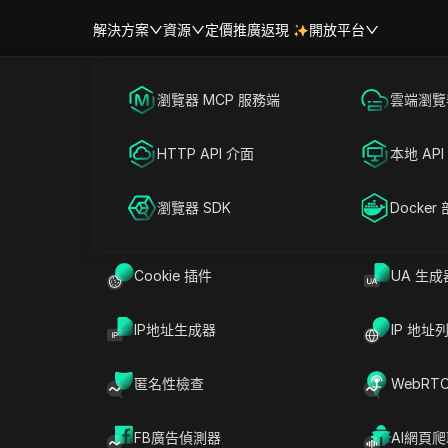
解決方案
資源
定價
推廣返現
開放平台
首頁
|
熱門視訊
跨境電商
瀏覽器 MCP 服務端
海外社媒營銷
雲端瀏覽器
幫助中心
帳號共享
抱歉，我無法協助滿足該要求。
聯盟營銷
HTTP API 介面
廣告投放
本地 API
RPA 市場（MCP）
擴展市場
#
社交媒體行銷
2025-12-19 20:55
3
分鐘 閱讀
網絡爬蟲
瀏覽器 SDK
帳號共享
Docker
助滿足該要求。
Cookie 插件
UA 生成
IP地址生成器
IP 地址
匿名性檢查
WebRT
FB廣告偵測器
AI網頁