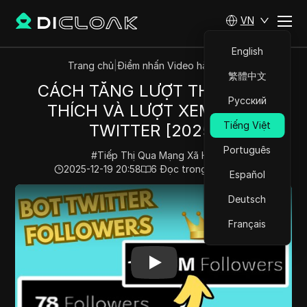
VN
English
Trang chủ
|
Điểm nhấn Video hàng đầu
繁體中文
CÁCH TĂNG LƯỢT THEO DÕI,
Русский
THÍCH VÀ LƯỢT XEM TRÊN
Tiếng Việt
TWITTER [2025]
Português
#
Tiếp Thị Qua Mạng Xã Hội
2025-12-19 20:58
6
Đọc trong giây phút
Español
Play Video:
CÁCH TĂNG LƯỢT THEO DÕI, THÍCH VÀ L
Deutsch
Français