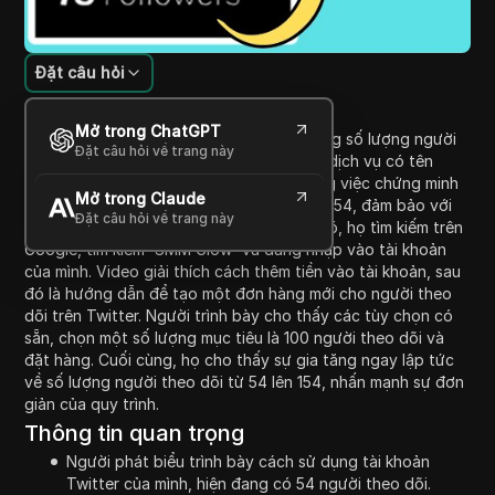
Đặt câu hỏi
Giới thiệu nội dung
Mở trong ChatGPT
Video này hướng dẫn người xem cách tăng số lượng người
Đặt câu hỏi về trang này
theo dõi trên Twitter bằng cách sử dụng dịch vụ có tên
'SMM Glow.' Người trình bày bắt đầu bằng việc chứng minh
Mở trong Claude
số lượng người theo dõi hiện tại của họ là 54, đảm bảo với
Đặt câu hỏi về trang này
người xem về tính xác thực của nó. Sau đó, họ tìm kiếm trên
Google, tìm kiếm 'SMM Glow' và đăng nhập vào tài khoản
của mình. Video giải thích cách thêm tiền vào tài khoản, sau
đó là hướng dẫn để tạo một đơn hàng mới cho người theo
dõi trên Twitter. Người trình bày cho thấy các tùy chọn có
sẵn, chọn một số lượng mục tiêu là 100 người theo dõi và
đặt hàng. Cuối cùng, họ cho thấy sự gia tăng ngay lập tức
về số lượng người theo dõi từ 54 lên 154, nhấn mạnh sự đơn
giản của quy trình.
Thông tin quan trọng
Người phát biểu trình bày cách sử dụng tài khoản
Twitter của mình, hiện đang có 54 người theo dõi.