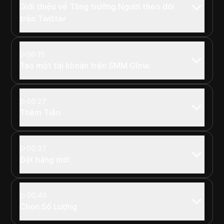
Giới thiệu về Tăng trưởng Người theo dõi
trên Twitter
00:15
Tạo một tài khoản trên SMM Glow.
00:27
Thêm Tiền
00:37
Đặt hàng mới
00:49
Chọn Số Lượng