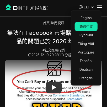
TC
English
首頁
|
熱門視訊
繁體中文
無法在 Facebook 市場購買或出售物
Русский
品的問題已於 2026 年解決。
Tiếng Việt
#
社交媒體行銷
Português
2025-12-19 20:28
3
分鐘 閱讀
Español
Play Video:
無法在 Facebook 市場購買或出售物品的問題已
Deutsch
Français