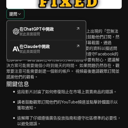
提問
內容介紹
在ChatGPT中開啟
這段視頻提供了逐步教程，教您如何解決市場上出現的「您無法
就此頁面提問
購買或出售物品」的錯誤。 它首先歡迎觀眾並鼓勵他們訂閱，然
後進入解決方案。 教程指導用戶截取錯誤的屏幕截圖，通過
在Claude中開啟
Facebook的幫助和支持報告問題，並填寫必要的資料以描述問
就此頁面提問
題。 觀眾被告知使用市場的有效指南，以確保遵守Facebook的
社群標準。 講者強調在等待解決方案的過程中要有耐心，建議解
決方案可能需要幾個小時到幾天的時間。 如果問題仍然存在，觀
眾要注意可能需要創建一個新的帳戶。 視頻最後邀請觀眾訂閱並
感謝他們的觀看。
關鍵信息
這段影片討論了如何修復阻止在市場上買賣商品的錯誤。
講者鼓勵觀眾訂閱他們的YouTube頻道並點擊鈴鐺圖示以
獲取通知。
這解釋了仔細遵循廣告投放指南和遵守社區標準的必要性，
以避免錯誤。