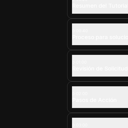
Resumen del Tutoria
00:40
Proceso para solucio
01:00
Revisión de Solicitu
02:00
Pasos de Acción
03:00