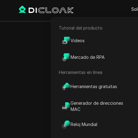
Sol
Tutorial del producto
Comercio electrónico
Arregla e
Videos
Marketing de afiliación
artículos en
Mercado de RPA
Raspado web
#
m
Herramientas en línea
Play Video:
Arregla el prob
Herramientas gratuitas
Generador de direcciones
MAC
Reloj Mundial