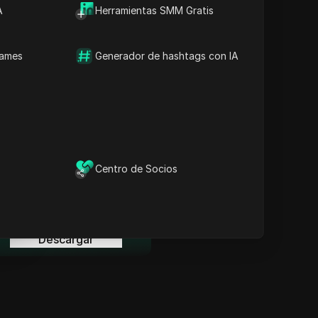
Información Clave
A
Herramientas SMM Gratis
Análisis de la línea de
tiempo
Palabras clave del
names
Generador de hashtags con IA
contenido
Preguntas y respuestas
relacionadas
Más recomendaciones de
videos
ina
l navegador anti-detección
Centro de Socios
DICloak mantiene la gestión
de tus múltiples cuentas
ina
segura y alejada de
prohibiciones.
Descargar