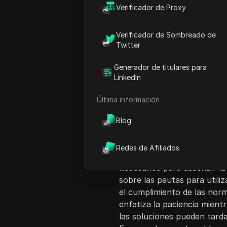
Verificador de Proxy
Verificador de Sombreado de
Twitter
Generador de titulares para
Introducción al co
LinkedIn
Este video proporciona un 
Última información
error 'no puedes comprar 
dando la bienvenida a los e
Blog
de profundizar en la solució
captura de pantalla del err
Redes de Afiliados
de Facebook para reportar 
necesarios para describir l
sobre las pautas para util
el cumplimiento de las nor
enfatiza la paciencia mient
las soluciones pueden tard