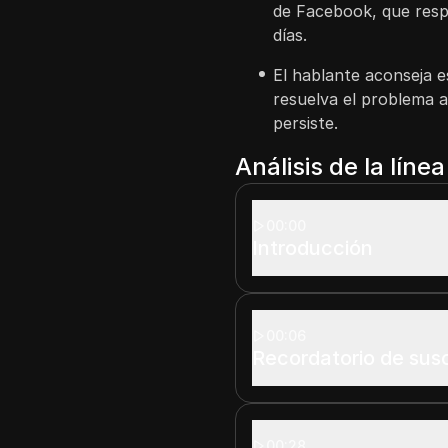
de Facebook, que res
días.
El hablante aconseja 
resuelva el problema 
persiste.
Análisis de la líne
00:00
Introducción
00:06
Recordatorio de susc
00:28