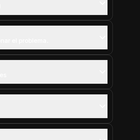
l
nar el problema.
des