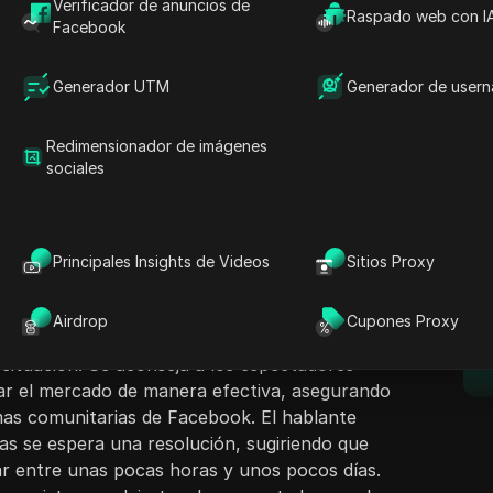
Verificador de anuncios de
Raspado web con I
Facebook
Generador UTM
Generador de user
Redimensionador de imágenes
ntenido
sociales
Hacer preguntas
tutorial paso a paso sobre cómo resolver el
o vender artículos' en un mercado. Comienza
Abrir en ChatGPT
Hacer preguntas sobre esta pág
E
spectadores y animándolos a suscribirse antes
Principales Insights de Videos
Sitios Proxy
n. El tutorial guía a los usuarios a tomar una
Abrir en Claude
or, navegar a través de la ayuda y el soporte
Hacer preguntas sobre esta pág
Airdrop
Cupones Proxy
el problema y completar los detalles
a situación. Se aconseja a los espectadores
izar el mercado de manera efectiva, asegurando
mas comunitarias de Facebook. El hablante
ras se espera una resolución, sugiriendo que
ar entre unas pocas horas y unos pocos días.