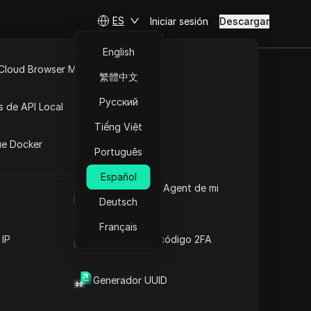
ES
Iniciar sesión
Descargar
English
 Cloud Browser MCP
繁體中文
 ni vender
API Abierta
Русский
s de API Local
olución 2026.
Tiếng Việt
iones
ue Docker
Português
ura
Español
Cuál es el User Agent de mi
ace de Facebook", solución 2026.
navegador
Deutsch
Français
 IP
Generador de código 2FA
Generador UUID
Contenido
Introducción al contenido