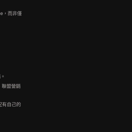
kie，而非僅
漏。
、聯盟營銷
配有自己的