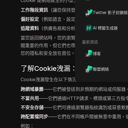
Cookie 是網站產生的小型文字檔案，用於儲存：
工作階段資訊
（讓您保持登入狀態）
Twitter 影子封鎖
偏好設定
（例如語言、設定和佈景主題）
追蹤資料
（供廣告商和分析工具使用）
AI 標籤生成器
當您返回網站時，您的瀏覽器會將這些Cookie傳回
最新資訊
關重要的作用，但它們也帶來了
隱私風險
：如果遭到
您的隱私和安全放在首位。
博客
了解Cookie洩漏：您需要知道的事
聯盟網絡
Cookie洩漏發生在以下情況：
跨網域暴露
——它們被發送到非預期的網站或伺服器
不當共用
——它們通過HTTP請求、標頭或第三方指
不安全存儲
——它們可通過瀏覽器指紋識別或惡意軟
跨配置檔同步
——它們在不同帳戶間被無意中重用，
例如：