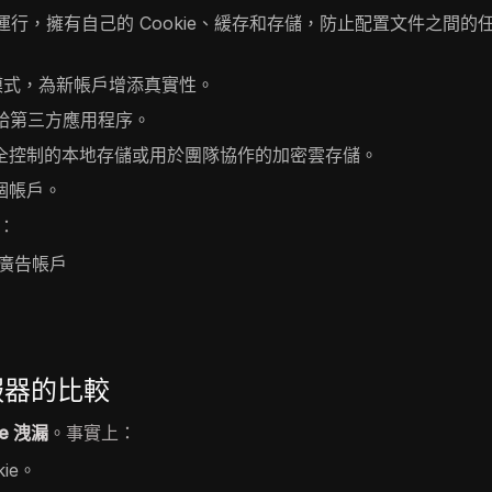
行，擁有自己的 Cookie、緩存和存儲，防止配置文件之間的
瀏覽模式，為新帳戶增添真實性。
暴露給第三方應用程序。
選擇完全控制的本地存儲或用於團隊協作的加密雲存儲。
多個帳戶。
：
多個廣告帳戶
伺服器的比較
e 洩漏
。事實上：
ie。