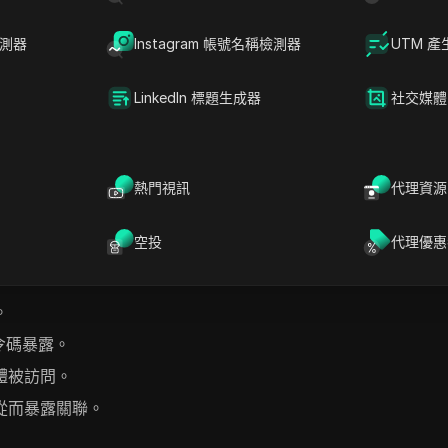
檢測器
Instagram 帳號名稱檢測器
UTM 產
LinkedIn 標題生成器
社交媒體
伺服器，使網站能夠識別您。雖然Cookie在確保無縫瀏覽體驗方
入侵，它們可能會暴露您的線上身份。在DICloak，我們在您瀏
熱門視訊
代理資源
空投
代理優惠
。
令碼暴露。
體被訪問。
從而暴露關聯。