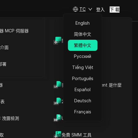
TC
登入
下 載
English
 MCP 伺服器
简体中文
開放API
繁體中文
 介面
文章內容
Русский
了解 Cookie 的功能
 部署
了解Cookie洩漏：您需要知
Tiếng Việt
儲存在使用者
道的事
Português
防止Cookie洩漏的重要性
器
了解Cookie洩漏的原因
我的瀏覽器 User Agent 是什麼
Español
入侵或平台
防止 Cookie 洩漏的有效策
略
Deutsch
列表
2FA验证码生成器
防止 Cookie 洩漏的有效策
略
Français
Cookie 洩漏防護：VPN 與
C 洩露檢測
UUID 產生器
代理伺服器的比較
DICloak防關聯指紋瀏覽器-防止賬
重要見解與重點
號封禁，安全管理多帳號
常見問題
爬取
免費 SMM 工具