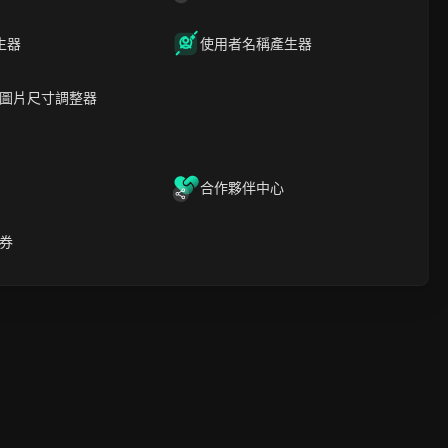
下載
生器
使用者名稱產生器
圖片尺寸調整器
面發揮著至
覽網頁時將
合作夥伴中心
券