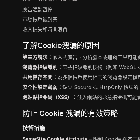
廣告活動暫停
市場帳戶被封禁
收入損失和時間浪費
了解Cookie洩漏的原因
第三方請求：
嵌入式廣告、分析腳本或追蹤工具可能會存取
瀏覽器指紋識別：
某些指紋識別技術（例如 WebGL 或
共用儲存空間：
為多個帳戶使用相同的瀏覽器設定檔可能
安全性設定薄弱：
缺少 Secure 或 HttpOnly 標誌
跨站點指令碼（XSS）：
注入網站的惡意指令碼可能會危
防止 Cookie 洩漏的有效策略
技術措施
SameSite Cookie Attribute
– 限制 Cookie 在