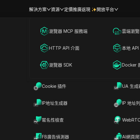
解決方案
資源
定價
推廣返現
開放平台
跨境電商
瀏覽器 MCP 服務端
海外社媒營銷
雲端瀏覽器
幫助中心
帳號共享
聯盟營銷
HTTP API 介面
廣告投放
本地 API
okie 漏洩防護
RPA 市場（MCP）
擴展市場
網絡爬蟲
瀏覽器 SDK
帳號共享
Docker
被未經授權者公開、分享或存取的策略與技術。當 Cookie（網站
發生
Cookie 洩漏
。
Cookie 插件
UA 生成
牌、工作階段 ID 和追蹤資訊，洩漏可能導致使用者側寫、帳戶遭
IP地址生成器
IP 地址
不慎揭露可用於在各網站間識別或追蹤您的私人資料
。
匿名性檢查
WebRT
FB廣告偵測器
AI網頁