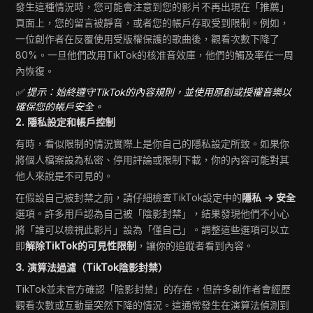
發生這種情況時，您可能會注意到您的影片不再出現在「推薦」
頁面上，您的留言被靜音，或者您的帳戶存取受到限制。例如，
一位創作者在反覆使用受版權保護的歌曲後，觀看次數下降了
80%。一旦他們改用TikTok的核准音效庫，他們的觸及率在一周
內恢復。
✅ 提示：始終遵守TikTok的內容規則，並使用原創或授權音樂以
確保您的帳戶安全。
2. 隱私設定和帳戶控制
有時，看似限制的情況實際上是你自己的隱私設定所致。如果你
將個人檔案設為私密、停用評論或限制下載，你的內容可能對其
他人來說是不可見的。
在假設自己被封禁之前，請仔細檢查TikTok設定中的
隱私 → 安全
選項。許多用戶認為自己被「陰影封禁」，結果發現他們不小心
將「誰可以檢視此影片」設為「僅自己」。調整這些選項可以立
即
解除TikTok的可見性限制
，讓你的追蹤者看到內容。
3. 演算法過濾（TikTok陰影封禁）
TikTok並未官方確認「陰影封禁」的存在，但許多創作者會經歷
觀看次數或互動量突然下降的情況。這通常發生在演算法偵測到