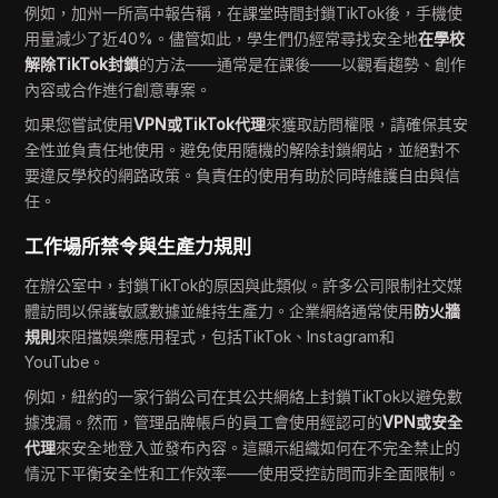
例如，加州一所高中報告稱，在課堂時間封鎖TikTok後，手機使
用量減少了近40%。儘管如此，學生們仍經常尋找安全地
在學校
解除TikTok封鎖
的方法——通常是在課後——以觀看趨勢、創作
內容或合作進行創意專案。
如果您嘗試使用
VPN或TikTok代理
來獲取訪問權限，請確保其安
全性並負責任地使用。避免使用隨機的解除封鎖網站，並絕對不
要違反學校的網路政策。負責任的使用有助於同時維護自由與信
任。
工作場所禁令與生產力規則
在辦公室中，封鎖TikTok的原因與此類似。許多公司限制社交媒
體訪問以保護敏感數據並維持生產力。企業網絡通常使用
防火牆
規則
來阻擋娛樂應用程式，包括TikTok、Instagram和
YouTube。
例如，紐約的一家行銷公司在其公共網絡上封鎖TikTok以避免數
據洩漏。然而，管理品牌帳戶的員工會使用經認可的
VPN或安全
代理
來安全地登入並發布內容。這顯示組織如何在不完全禁止的
情況下平衡安全性和工作效率——使用受控訪問而非全面限制。