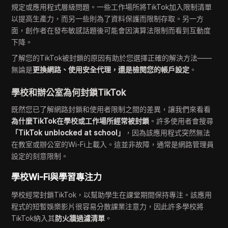
規定或應用程式層級問題。一些工作場所將TikTok加入限制清單
以提高生產力，而另一些則為了資料保護而限制存取。另一方
面，創作者在發布敏感話題後可能會因演算法限制而看到互動度
下降。
了解您的TikTok被封鎖的原因有助於您選擇正確的解決方法——
無論是
更換網路、使用安全代理，還是檢閱您的帳戶設定
。
學校和辦公室為何封鎖TikTok
既然您已了解網路封鎖和使用者限制之間的差異，讓我們來看看
為什麼TikTok在學校或工作場所經常被封鎖
。許多使用者會搜尋
「TikTok unblocked at school」
，因為該應用程式突然無法
在教室或辦公室的Wi-Fi上載入。這並非故障，通常是網路管理員
設定的刻意限制。
學校Wi-Fi與學習專注力
學校經常封鎖TikTok，以幫助學生在課堂期間保持專注。該應用
程式的短暫娛樂影片很容易分散課業注意力，因此許多學校將
TikTok納入其
防火牆過濾清單
。