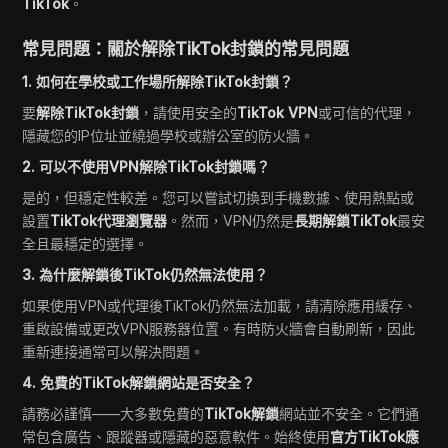
TikTok
。
常見問題：關於解除TikTok封鎖的常見問題
1. 如何在學校或工作場所解除TikTok封鎖？
要
解除TikTok封鎖
，請使用安全的
TikTok VPN
或可信的代理，
隱藏您的IP位址並繞過學校或辦公室的防火牆。
2. 可以不使用VPN解除TikTok封鎖嗎？
是的，但穩定性較差。您可以嘗試切換到手機數據、使用熱點或
設置
TikTok代理瀏覽器
。然而，VPN仍然是
長期解鎖TikTok
最安
全且最穩定的選擇。
3. 為什麼解鎖後TikTok仍然無法使用？
如果使用VPN或代理後TikTok仍然無法加載，請清除應用緩存、
重啟設備或更改VPN服務器位置。有時防火牆會自動刷新，因此
重新連接通常可以解決問題。
4. 免費的TikTok解鎖網站是否安全？
請務必謹慎——大多數免費的
TikTok解鎖
網站並不安全。它們通
常包含廣告、跟蹤器或隱藏的惡意軟件。始終使用
官方TikTok應