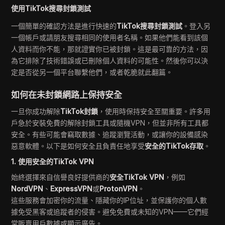
使用TikTok搜尋封鎖測試
一個簡單的確認方法是進行快速的
TikTok搜尋封鎖測試
。登入另
一個帳戶或請朋友搜尋相同的使用者名稱。如果他們能看到該個
人資料而你不能，那就證實你已被封鎖。這是最可靠的方法，因
為它排除了技術錯誤或已刪除個人資料的可能性。然後你可以決
定是否從另一個平台聯繫他們，或者乾脆就此翻篇。
如何在未封鎖網路上保持安全
一旦你成功解除
TikTok封鎖
，使用時保持安全至關重要。許多用
戶急於安裝免費的解除封鎖工具或隨機VPN，但並非所有工具都
安全。有些可能會竊取數據、追蹤瀏覽活動，或讓你的設備感染
惡意軟體。以下是如何安全且負責任地享受
安全的TikTok存取
。
1. 使用安全的TikTok VPN
始終選擇來自信譽良好提供商的
安全TikTok VPN
，例如
NordVPN
、
ExpressVPN
或
ProtonVPN
。
這些服務會加密你的流量、隱藏你的IP位址，並保護你的個人數
據免受黑客或追蹤者的侵害。避免免費或未知的VPN——它們經
常販賣用戶數據或顯示廣告。