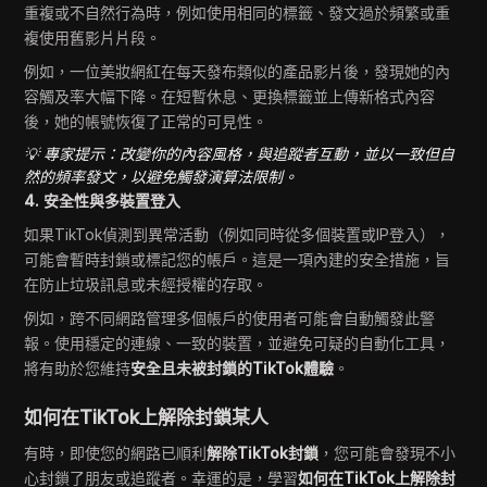
重複或不自然行為時，例如使用相同的標籤、發文過於頻繁或重
複使用舊影片片段。
例如，一位美妝網紅在每天發布類似的產品影片後，發現她的內
容觸及率大幅下降。在短暫休息、更換標籤並上傳新格式內容
後，她的帳號恢復了正常的可見性。
💡 專家提示：改變你的內容風格，與追蹤者互動，並以一致但自
然的頻率發文，以避免觸發演算法限制。
4. 安全性與多裝置登入
如果TikTok偵測到異常活動（例如同時從多個裝置或IP登入），
可能會暫時封鎖或標記您的帳戶。這是一項內建的安全措施，旨
在防止垃圾訊息或未經授權的存取。
例如，跨不同網路管理多個帳戶的使用者可能會自動觸發此警
報。使用穩定的連線、一致的裝置，並避免可疑的自動化工具，
將有助於您維持
安全且未被封鎖的TikTok體驗
。
如何在TikTok上解除封鎖某人
有時，即使您的網路已順利
解除TikTok封鎖
，您可能會發現不小
心封鎖了朋友或追蹤者。幸運的是，學習
如何在TikTok上解除封