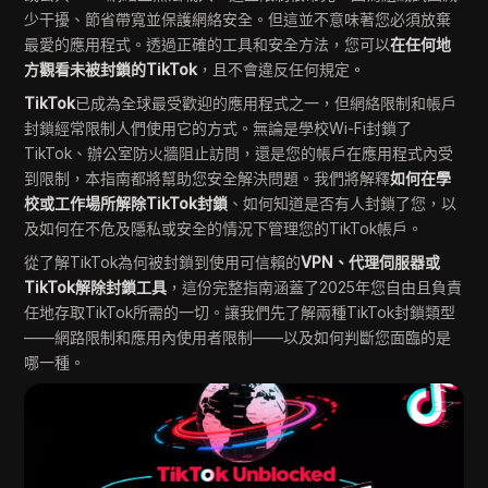
少干擾、節省帶寬並保護網絡安全。但這並不意味著您必須放棄
最愛的應用程式。透過正確的工具和安全方法，您可以
在任何地
方觀看未被封鎖的TikTok
，且不會違反任何規定。
TikTok
已成為全球最受歡迎的應用程式之一，但網絡限制和帳戶
封鎖經常限制人們使用它的方式。無論是學校Wi-Fi封鎖了
TikTok、辦公室防火牆阻止訪問，還是您的帳戶在應用程式內受
到限制，本指南都將幫助您安全解決問題。我們將解釋
如何在學
校或工作場所解除TikTok封鎖
、如何知道是否有人封鎖了您，以
及如何在不危及隱私或安全的情況下管理您的TikTok帳戶。
從了解TikTok為何被封鎖到使用可信賴的
VPN、代理伺服器或
TikTok解除封鎖工具
，這份完整指南涵蓋了2025年您自由且負責
任地存取TikTok所需的一切。讓我們先了解兩種TikTok封鎖類型
——網路限制和應用內使用者限制——以及如何判斷您面臨的是
哪一種。