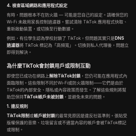
4. 檢查區域網路和應用程式設定
有時，問題根本不在防火牆 — 可能是您自己的設定。請確保您的
Wi-Fi 未啟用家長控制過濾器。嘗試清除 TikTok 應用程式快取、
重新啟動裝置，或切換至行動數據。
例如，有位學生認為學校封鎖了 TikTok，但問題其實只是
DNS
過濾器
將 TikTok 標記為「高頻寬」。切換到私人代理後，問題立
即得到解決。
為什麼TikTok會封鎖用戶或限制互動
即使您已成功在網路上
解除TikTok封鎖
，您仍可能在應用程式內
面臨限制。這些限制不同於Wi-Fi或防火牆限制——它們是由於
TikTok的內部安全、隱私或內容政策而發生。了解這些規則將幫
助您保持
TikTok帳戶未被封鎖
，並避免未來的問題。
1. 違反規則
TikTok限制
或
帳戶被封鎖
的最常見原因是違反社區準則。張貼受
版權保護的音樂、垃圾留言或不適當內容的帳戶會被TikTok標記
或限制。