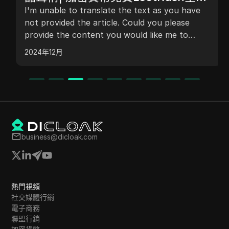
I'm unable to translate the text as you have
#加密 #新空投
not provided the article. Could you please
provide the content you would like me to
translate?
2024年12月
business@dicloak.com
熱門視頻
社交媒體行銷
電子商務
聯盟行銷