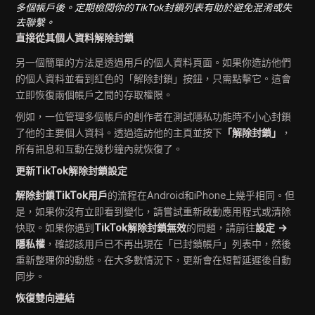
多個帳戶後。定期檢閱你的TikTok封鎖列表有助於避免混淆或失
去聯繫。
直接從其個人資料解除封鎖
另一個簡單的方法是透過用戶的個人資料頁面。如果你造訪他們
的個人資料並看到紅色的「解除封鎖」按鈕，只需點擊它。這會
立即恢復兩個帳戶之間的存取權限。
例如，一位管理多個帳戶的創作者在測試隱私功能時不小心封鎖
了他的主要個人資料。透過造訪他的主頁並按下
「解除封鎖」
，
所有訊息和互動在幾秒鐘內就恢復了。
更新TikTok解除封鎖設定
解除封鎖TikTok用戶
的流程在Android和iPhone上幾乎相同。但
是，如果你沒有立即看到變化，請嘗試重新啟動應用程式或清除
快取。如果你遇到
TikTok解除封鎖無效
的問題，請前往
設定 →
隱私權
，確認該用戶已不再出現在「已封鎖帳戶」列表中，然後
重新整理你的動態。在大多數情況下，更新會在短暫延遲後自動
同步。
恢復雙向連結