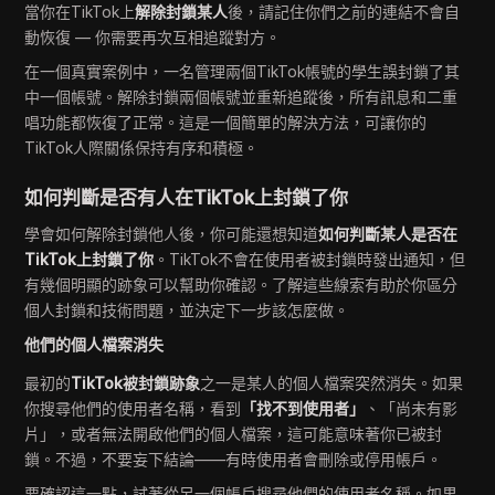
當你在TikTok上
解除封鎖某人
後，請記住你們之前的連結不會自
動恢復 — 你需要再次互相追蹤對方。
在一個真實案例中，一名管理兩個TikTok帳號的學生誤封鎖了其
中一個帳號。解除封鎖兩個帳號並重新追蹤後，所有訊息和二重
唱功能都恢復了正常。這是一個簡單的解決方法，可讓你的
TikTok人際關係保持有序和積極。
如何判斷是否有人在TikTok上封鎖了你
學會如何解除封鎖他人後，你可能還想知道
如何判斷某人是否在
TikTok上封鎖了你
。TikTok不會在使用者被封鎖時發出通知，但
有幾個明顯的跡象可以幫助你確認。了解這些線索有助於你區分
個人封鎖和技術問題，並決定下一步該怎麼做。
他們的個人檔案消失
最初的
TikTok被封鎖跡象
之一是某人的個人檔案突然消失。如果
你搜尋他們的使用者名稱，看到
「找不到使用者」
、「尚未有影
片」，或者無法開啟他們的個人檔案，這可能意味著你已被封
鎖。不過，不要妄下結論——有時使用者會刪除或停用帳戶。
要確認這一點，試著從另一個帳戶搜尋他們的使用者名稱。如果