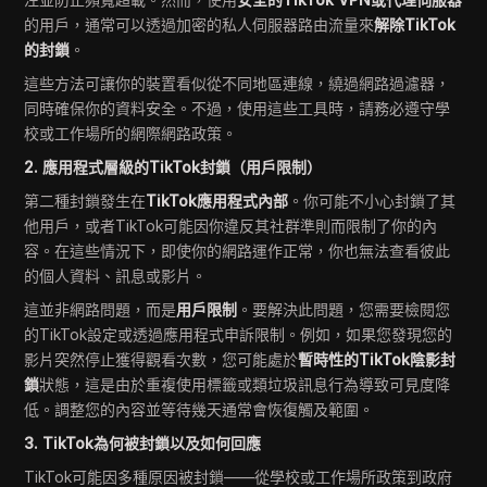
的用戶，通常可以透過加密的私人伺服器路由流量來
解除TikTok
的封鎖
。
這些方法可讓你的裝置看似從不同地區連線，繞過網路過濾器，
同時確保你的資料安全。不過，使用這些工具時，請務必遵守學
校或工作場所的網際網路政策。
2. 應用程式層級的TikTok封鎖（用戶限制）
第二種封鎖發生在
TikTok應用程式內部
。你可能不小心封鎖了其
他用戶，或者TikTok可能因你違反其社群準則而限制了你的內
容。在這些情況下，即使你的網路運作正常，你也無法查看彼此
的個人資料、訊息或影片。
這並非網路問題，而是
用戶限制
。要解決此問題，您需要檢閱您
的TikTok設定或透過應用程式申訴限制。例如，如果您發現您的
影片突然停止獲得觀看次數，您可能處於
暫時性的TikTok陰影封
鎖
狀態，這是由於重複使用標籤或類垃圾訊息行為導致可見度降
低。調整您的內容並等待幾天通常會恢復觸及範圍。
3. TikTok為何被封鎖以及如何回應
TikTok可能因多種原因被封鎖——從學校或工作場所政策到政府