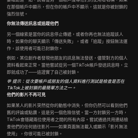
在那個帳戶中顯示，但在你的帳戶中不顯示，這就是你被封鎖的
強烈信號。
你無法傳送訊息或追蹤他們
另一個線索是當你的訊息停止傳遞，或者你再也無法追蹤該人
時。如果你的聊天顯示「傳送失敗」，或者「追蹤」按鈕無法運
作，該使用者可能已封鎖你。
例如，某位創作者發現他朋友的訊息無法發送，儘管對方的個人
資料看起來正常。當他嘗試從另一個TikTok帳戶發送訊息時，立
即就成功了——這證實了自己被封鎖。
💬 提示：從次要帳戶或朋友的個人資料進行測試是檢查是否在
TikTok上被封鎖的最簡單方法之一。
他們的影片不再可見
如果某人的影片突然從你的動態中消失，但你仍然可以看到他們
舊的評論或點讚，這是另一個危險信號。當一方封鎖另一方時，
TikTok會隱藏兩位使用者之間的所有內容。嘗試通過共用連結檢
查他們的任何過往影片——如果頁面無法載入或顯示「影片無法
使用」，你很可能已被封鎖。