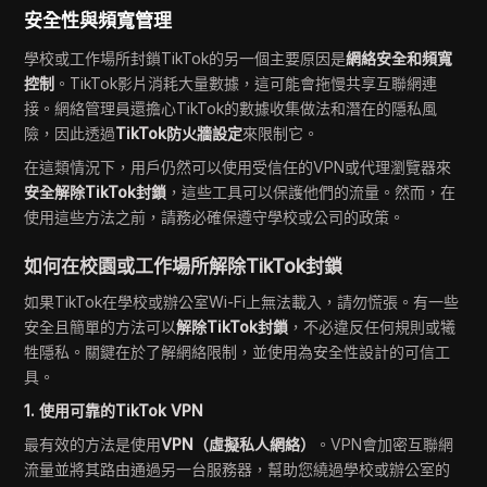
安全性與頻寬管理
學校或工作場所封鎖TikTok的另一個主要原因是
網絡安全和頻寬
控制
。TikTok影片消耗大量數據，這可能會拖慢共享互聯網連
接。網絡管理員還擔心TikTok的數據收集做法和潛在的隱私風
險，因此透過
TikTok防火牆設定
來限制它。
在這類情況下，用戶仍然可以使用受信任的VPN或代理瀏覽器來
安全解除TikTok封鎖
，這些工具可以保護他們的流量。然而，在
使用這些方法之前，請務必確保遵守學校或公司的政策。
如何在校園或工作場所解除TikTok封鎖
如果TikTok在學校或辦公室Wi-Fi上無法載入，請勿慌張。有一些
安全且簡單的方法可以
解除TikTok封鎖
，不必違反任何規則或犧
牲隱私。關鍵在於了解網絡限制，並使用為安全性設計的可信工
具。
1. 使用可靠的TikTok VPN
最有效的方法是使用
VPN（虛擬私人網絡）
。VPN會加密互聯網
流量並將其路由通過另一台服務器，幫助您繞過學校或辦公室的