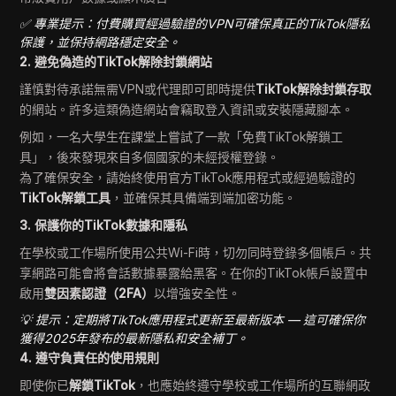
✅ 專業提示：付費購買經過驗證的VPN可確保真正的TikTok隱私
保護，並保持網路穩定安全。
2. 避免偽造的TikTok解除封鎖網站
謹慎對待承諾無需VPN或代理即可即時提供
TikTok解除封鎖存取
的網站。許多這類偽造網站會竊取登入資訊或安裝隱藏腳本。
例如，一名大學生在課堂上嘗試了一款「免費TikTok解鎖工
具」，後來發現來自多個國家的未經授權登錄。
為了確保安全，請始終使用官方TikTok應用程式或經過驗證的
TikTok解鎖工具
，並確保其具備端到端加密功能。
3. 保護你的TikTok數據和隱私
在學校或工作場所使用公共Wi-Fi時，切勿同時登錄多個帳戶。共
享網路可能會將會話數據暴露給黑客。在你的TikTok帳戶設置中
啟用
雙因素認證（2FA）
以增強安全性。
💡 提示：定期將TikTok應用程式更新至最新版本 — 這可確保你
獲得2025年發布的最新隱私和安全補丁。
4. 遵守負責任的使用規則
即使你已
解鎖TikTok
，也應始終遵守學校或工作場所的互聯網政