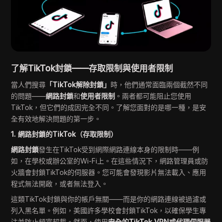
了解TikTok封鎖——存取限制與使用者限制
當人們搜尋
「TikTok解除封鎖」
時，他們通常面臨兩個截然不同
的問題——
網路封鎖
和
使用者限制
。兩者都可能阻止您使用
TikTok，但它們的成因完全不同。了解您面對的是哪一種，是安
全有效地解決問題的第一步。
1. 網路封鎖的TikTok（存取限制）
網路封鎖
發生在TikTok受到網際網路連線本身的限制時——例
如，在學校或辦公室的Wi-Fi上。在這些情況下，網路管理員或防
火牆會封鎖TikTok的伺服器。您可能會發現影片無法載入、應用
程式無法開啟，或者無法登入。
這類TikTok封鎖與你的帳戶無關——而是你的網路連線被過濾或
列入黑名單。例如，美國許多學校會封鎖TikTok，以確保學生專
注並防止頻寬超載。然而，使用
安全的TikTok VPN或代理伺服器