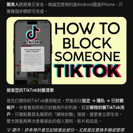
鎖某人
既簡單又安全。無論您使用的是Android還是iPhone，只
需幾個步驟即可完成。
檢查您的TikTok封鎖清單
首先打開你的TikTok應用程式，然後前往
設定 → 隱私 → 已封鎖
帳戶
。你會看到所有已封鎖用戶的列表。若要
解除封鎖TikTok用
戶
，只需點擊其名稱旁的「解除封鎖」按鈕。變更會立即生效，
雙方將能夠再次查看彼此的個人資料、影片和訊息。
💡 提示：許多用戶會忘記檢查此部分，尤其是在更換手機或管理