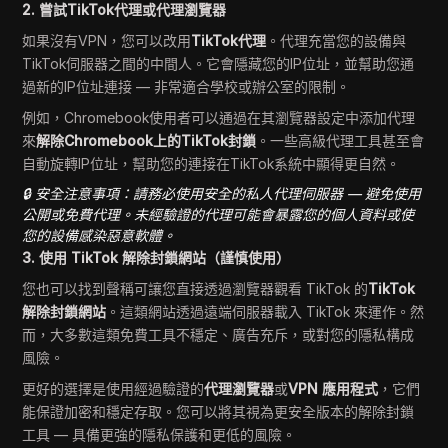
2. 嘗試TikTok代理或代理瀏覽器
如果沒有VPN，您可以改用
TikTok代理
。代理充當您的設備與
TikTok伺服器之間的中間人。它會隱藏您的IP位址，並幫助您通
過新的IP位址連接 — 非常適合學校或辦公室的限制。
例如，Chromebook使用者可以通過在其瀏覽器設定中添加代理
來
解除Chromebook上的TikTok封鎖
。一些高級代理工具甚至會
自動旋轉IP位址，幫助您的連接在TikTok系統中顯得更自然。
🔒 安全注意事項：請務必使用安全的私人代理伺服器 — 避免使用
公開或免費代理。未經驗證的代理可能會暴露您的個人資料或使
您的設備感染惡意軟體。
3. 使用 TikTok 解除封鎖網站（謹慎使用）
您也可以找到聲稱可讓您直接透過瀏覽器觀看 TikTok 的
TikTok
解除封鎖網站
。這類網站透過遠端伺服器載入 TikTok 來運作。然
而，大多數這類免費工具不穩定、廣告充斥，或對您的隱私構成
風險。
更好的選擇是使用經過驗證的
代理瀏覽器
或
VPN 應用程式
，它們
能保證加密和穩定存取。您可以將其視為更安全版本的解除封鎖
工具 — 具備更強的隱私保護和更低的風險。