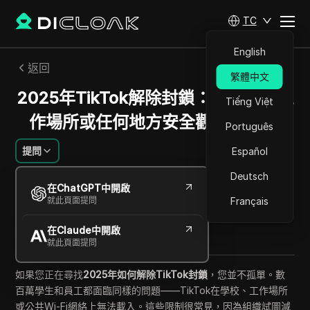
TC
English
返回
繁體中文
2025年TikTok解除封鎖：在校園、工
Tiếng Việt
作場所或任何地方安全觀看TikTok
Português
提問
Español
Deutsch
艾蜜莉·格雷絲
在ChatGPT中開啟
2025年10月
14
分鐘 閱讀
就此頁面提問
Français
分享給
在Claude中開啟
Copy Link
就此頁面提問
如果您正在尋找
2025年如何解除TikTok封鎖
，您並不孤單。數
百萬學生和員工都面臨同樣的問題——TikTok在學校、工作場所
或公共Wi-Fi網絡上無法載入。這些限制很常見，因為組織試圖減