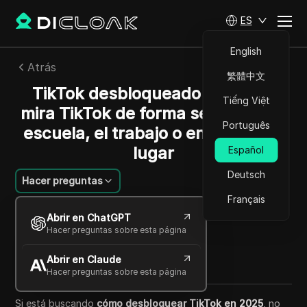
ES
English
Atrás
繁體中文
TikTok desbloqueado en 2025:
Tiếng Việt
mira TikTok de forma segura en la
Português
escuela, el trabajo o en cualquier
lugar
Español
Deutsch
Hacer preguntas
Français
Emily Grace
Abrir en ChatGPT
24 oct 2025
9
minuto de lectura
Hacer preguntas sobre esta página
Compartir con
Abrir en Claude
Copy Link
Hacer preguntas sobre esta página
Si está buscando
cómo desbloquear TikTok en 2025
, no