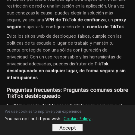
restricción de red o una limitación en la aplicación. Una vez
que conozcas la causa, puedes elegir la solución más
segura, ya sea una
VPN de TikTok de confianza
, un
proxy
seguro
o ajustar la configuración de tu
cuenta de TikTok
.
Evita los sitios web de desbloqueo falsos, cumple con las
políticas de tu escuela o lugar de trabajo y mantén tu
cuenta protegida con una sólida configuración de
privacidad. Con un uso responsable y las herramientas de
privacidad adecuadas, puedes disfrutar de
TikTok
desbloqueado en cualquier lugar, de forma segura y sin
interrupciones
.
Preguntas frecuentes: Preguntas comunes sobre
TikTok desbloqueado
1. ¿Cómo puedo desbloquear TikTok en la escuela o el
We use cookies to improve your experience.
trabajo?
You can opt out if you wish.
Cookie Policy
.
Para
desbloquear TikTok
, usa una
VPN segura para
Accept
TikTok
o un proxy confiable que oculte tu dirección IP y