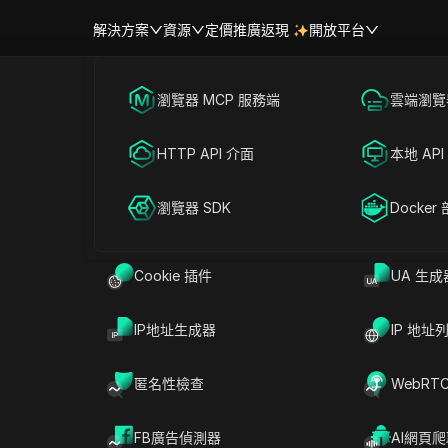
解決方案
資源
定價
推廣返現
開放平台
跨境電商
瀏覽器 MCP 服務端
海外社媒營銷
雲端瀏覽器
幫助中心
帳號共享
nBerg AI: 新免費 Telegram 機
聯盟營銷
HTTP API 介面
廣告投放
本地 API
rg 免費空投領取 | 領取 $OO - T
RPA 市場（MCP）
擴展市場
網絡爬蟲
瀏覽器 SDK
帳號共享
Docker
免費挖礦
Cookie 插件
UA 生成
IP地址生成器
IP 地址
分享給
匿名性檢查
WebRT
FB廣告偵測器
AI網頁