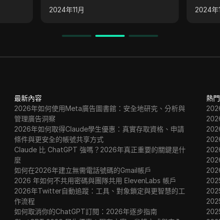
釋購買
個主要
戲，並演示了從平台提款的過程。
2024年11月
2024年
，並演
最新內容
熱門
2026年如何使用Meta廣告圖書館：安全地研究、分析與
20
管理廣告洞察
20
2026年如何取得Claude學生優惠：真實存取資格、申請
20
條件與更安全的帳號共享方式
20
Claude 比 ChatGPT 強嗎？2026年真正重要的關鍵是什
20
麼
20
如何在2026年建立無需電話號碼的Gmail帳戶
20
2026 年如何不共用密碼與團隊共用 ElevenLabs 帳戶
202
2026年Twitter自動追蹤：工具、對象鎖定與更智慧的工
202
作流程
202
如何取消你的ChatGPT訂閱：2026年逐步指南
20