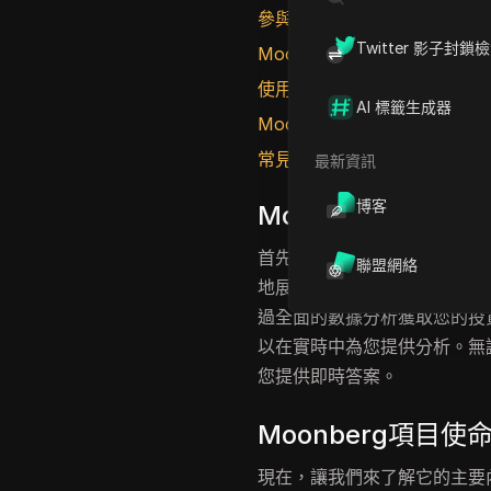
參與Moonberg空投
Twitter 影子封鎖
Moonberg項目的參與策略
使用Moonberg機器人
AI 標籤生成器
Moonberg機器人中每日參
常見問題
最新資訊
博客
Moonberg項目介
首先，今天的項目名稱是Moon
聯盟網絡
地展示了Bloomberg A
過全面的數據分析獲取您的投
以在實時中為您提供分析。無
您提供即時答案。
Moonberg項目使
現在，讓我們來了解它的主要