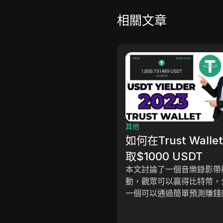
相關文章
其他
個美金穩定幣收益者
如何在Trust Wall
入122美元。
取$1000 USDT
內容是一個捐贈網站的教學，
本文討論了一個音樂錄影帶
可以在每週捐贈中獲得25%的
動，觀眾可以贏得比特幣，
增加。該視頻涵蓋了如何創建
一個可以通過簡單預測賺錢
、捐贈、用10美元激活帳戶、
台，展示了在該平台上玩遊
資金以及再投資利潤。它強調
錢的過程，以及如何避免損