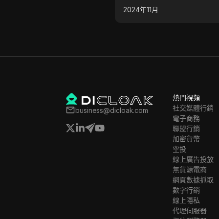
資之前研究網站的重要性，並
示。旁白解釋了平台上的兩
年11月
2024年11月
如何使用平台的逐步指示。
遊戲：隨機100和飛船遊戲
示了如何下注並贏取勝利。
熱門視頻
社交媒體行銷
business@dicloak.com
電子商務
聯盟行銷
加密貨幣
空投
線上廣告投放
無貨源電商
網頁數據抓取
數字行銷
線上隱私
代理伺服器