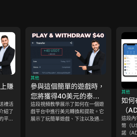
其他
et上賺
參與這個簡單的遊戲時，
其他
您將獲得40美元的泰達
如何
送禮活
這段視頻教學展示了如何在一個遊
幣。
（A
介紹了
戲平台中進行美元轉換和提款。它
這段內
的平
展示了玩簡單遊戲、下注以及通過
幣（U
戲和賺
錢包提現的步驟。旁白解釋了兩款
諾（A
失的提
遊戲的玩法——方塊遊戲和紅綠遊