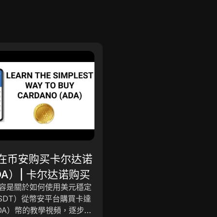
其他
比特幣突破10萬美元
朗普支持與機構資金
在币安购买卡尔达诺
在特朗普的加密貨幣友好政
大幅飆升
DA）| 卡尔达诺购买
特幣減半和越來越多的機構
容是關於如何使用美元穩定
推動下，比特幣達到 100,00
SDT）從幣安平台購買卡達
元，標誌著數位資產領域的
DA）幣的教學視頻，逐步解
史里程碑。