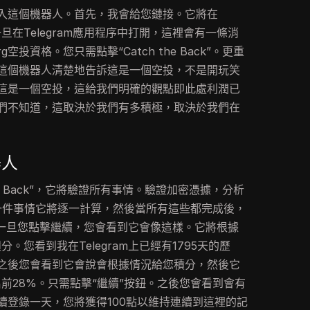
入這個機器人。首先，我會給您鏈接。它將在
一旦在Telegram應用程序中打開，這裡會有一條消
空投資格。您只需點擊“Catch the Back”。更重
這個機器人清楚地告訴這是一個空投，不是開玩笑
這是一個空投，這給我們明確的觀點即此處利潤已
們不知道，這取決於我們有多積極，取決於我們在
器人
he Back”，它將驗證所有事情。驗證加密憑據，分析
一件事情它將逐一計算，然後當所有這些都完成後，
以一旦您點擊繼續，您會看到它會像這樣。它將根據
積分。您看到我在Telegram上已經有1795天的歷
之後您會看到它會說會根據情況給您積分，然後它
排名前28%。只需點擊“繼續”按鈕。之後您會看到會有
續登錄一天，您將獲得100點以維持連續到這裡的記