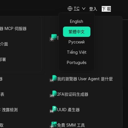
TC
登入
下 載
English
 MCP 伺服器
繁體中文
開放API
器人 -
Русский
 介面
elegram
Tiếng Việt
 部署
Português
器
我的瀏覽器 User Agent 是什麼
提問
列表
2FA验证码生成器
在ChatGPT中開啟
Copy Link
就此頁面提問
C 洩露檢測
UUID 產生器
在Claude中開啟
就此頁面提問
爬取
免費 SMM 工具