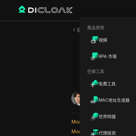
產品使用
返回
視頻
Moo
MoonBe
RPA 市場
在線工具
免費工具
阿列克謝·索羅金
MAC地址生成器
2024年12月
1
分鐘 閱讀
世界時鐘
Moonberg項目介紹
Moonberg項目使命
代理檢測