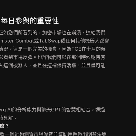
人中每日參與的重要性
正如您們所看到的，加密市場也在崩潰，這給我們
ter Combat或TabSwap或任何其他機器人都會
情況。這是一個完美的機會，因為TGE在十月的時
以看到市場反彈。也許我們可以在那個時候期待有
入這個機器人，並且在這裡保持活躍，並且盡可能
omberg AI的分析能力與聊天GPT的智慧相結合，通過
時見解。
什麼？
命是開發一個能夠瀏覽市場噪音並幫助用戶做出明智決策