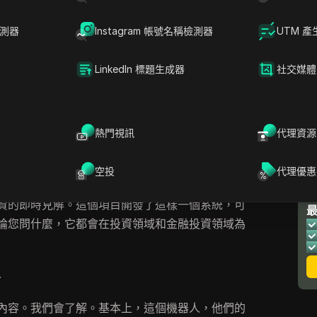
檢測器
Instagram 帳號名稱檢測器
UTM 產
LinkedIn 標題生成器
社交媒體
與的重要性
熱門視訊
代理資源
紹
berg。那麼，Moonberg是什麼呢？在這裡清楚
空投
代理優惠
I的分析能力與聊天GPT的智慧相結合。基本上，您可以通
資的即時見解。這個項目開發了這樣一個系統，可
論您問什麼，它都會在投資領域和金融投資領域為
命
內容。我們會了解。基本上，這個機器人，他們的