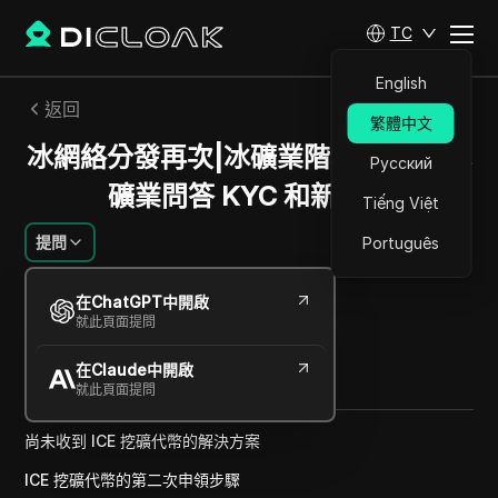
TC
English
返回
繁體中文
冰網絡分發再次|冰礦業階段3 KYC|冰
Русский
礦業問答 KYC 和新提款
Tiếng Việt
提問
Português
傑西卡沃德爾
在ChatGPT中開啟
2024年12月
1
分鐘 閱讀
就此頁面提問
分享給
在Claude中開啟
Copy Link
就此頁面提問
尚未收到 ICE 挖礦代幣的解決方案
ICE 挖礦代幣的第二次申領步驟