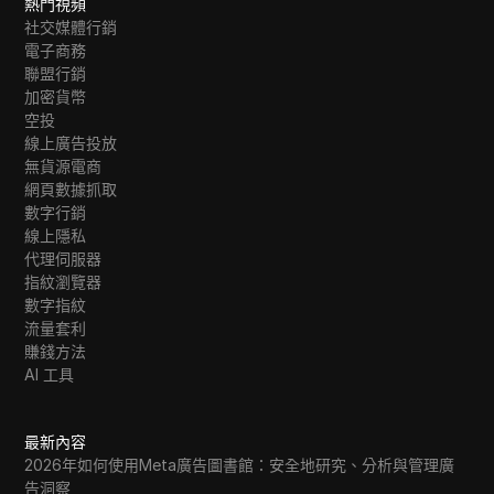
熱門視頻
社交媒體行銷
電子商務
聯盟行銷
加密貨幣
空投
線上廣告投放
無貨源電商
網頁數據抓取
數字行銷
線上隱私
代理伺服器
指紋瀏覽器
數字指紋
流量套利
賺錢方法
AI 工具
最新內容
2026年如何使用Meta廣告圖書館：安全地研究、分析與管理廣
告洞察