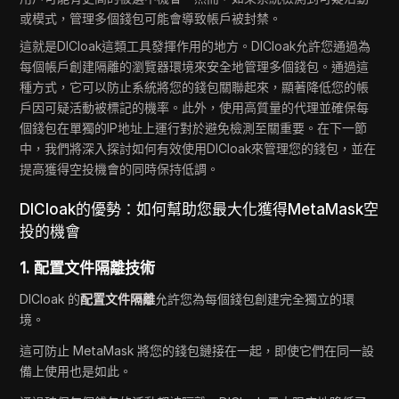
或模式，管理多個錢包可能會導致帳戶被封禁。
這就是DICloak這類工具發揮作用的地方。DICloak允許您通過為
每個帳戶創建隔離的瀏覽器環境來安全地管理多個錢包。通過這
種方式，它可以防止系統將您的錢包關聯起來，顯著降低您的帳
戶因可疑活動被標記的機率。此外，使用高質量的代理並確保每
個錢包在單獨的IP地址上運行對於避免檢測至關重要。在下一節
中，我們將深入探討如何有效使用DICloak來管理您的錢包，並在
提高獲得空投機會的同時保持低調。
DICloak的優勢：如何幫助您最大化獲得MetaMask空
投的機會
1. 配置文件隔離技術
DICloak 的
配置文件隔離
允許您為每個錢包創建完全獨立的環
境。
這可防止 MetaMask 將您的錢包鏈接在一起，即使它們在同一設
備上使用也是如此。