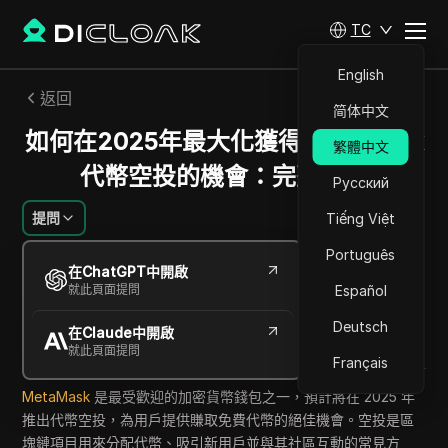
TC
English
返回
简体中文
如何在2025年最大化獲得MetaMask
繁體中文
代幣空投的機會：完整指南
Русский
提問
Tiếng Việt
Português
艾蜜莉·格雷絲·約翰遜
在ChatGPT中開啟
2025年10月
6
分鐘 閱讀
就此頁面提問
Español
分享給
Deutsch
在Claude中開啟
Copy Link
就此頁面提問
Français
MetaMask
是最受歡迎的加密貨幣錢包之一，預計將在 2025 年
推出代幣空投，為用戶提供賺取免費代幣的絕佳機會。空投是區
塊鏈項目用來分配代幣、吸引新用戶並與其社區互動的常見方