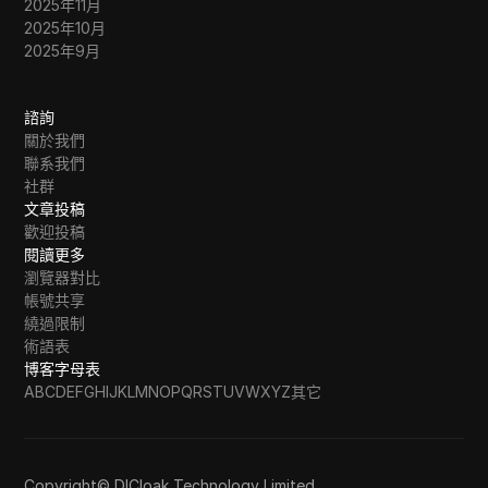
2025年11月
2025年10月
2025年9月
諮詢
關於我們
聯系我們
社群
文章投稿
歡迎投稿
閱讀更多
瀏覽器對比
帳號共享
繞過限制
術語表
博客字母表
A
B
C
D
E
F
G
H
I
J
K
L
M
N
O
P
Q
R
S
T
U
V
W
X
Y
Z
其它
Copyright© DICloak Technology Limited