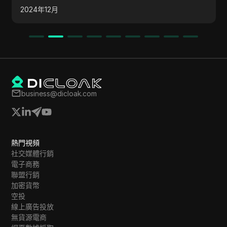
KRAIN 通過社交媒體積極與社區互動，提供更新並
2024年12月
舉辦贈品活動。 雖然有潛在的財務獎勵，但參與者
取
被鼓勵以負責任的方式看待這些機會並進行自己的研
究。
business@dicloak.com
熱門視頻
社交媒體行銷
電子商務
聯盟行銷
加密貨幣
空投
線上廣告投放
無貨源電商