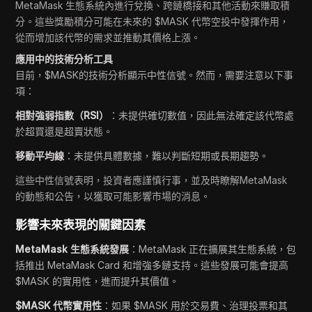
MetaMask 生態系統內進行兌換、跨鏈橋接和其他活動來賺取積
分。這些獎勵積分可能在未來的 $MASK 代幣空投中發揮作用，
從而增加該代幣的需求並推動其價格上漲。
應用中的技術分析工具
目前，$MASK的技術分析顯示中性信號。然而，需要注意以下事
項：
相對強弱指數（RSI）
：未提供確切數值，因此無法確定該代幣處
於超買還是超賣狀態。
移動平均線
：未提供具體數據，難以判斷短期或長期趨勢。
這些中性信號表明，投資者應謹慎行事，並及時瞭解MetaMask
的動態和公告，以獲取可能影響市場的消息。
影響未來表現的關鍵因素
MetaMask 生態系統發展
：MetaMask 正在擴展其生態系統，包
括推出 MetaMask Card 和增強多鏈支持。這些發展可能會提高
$MASK 的實用性，進而提升其價值。
$MASK 代幣實用性
：如果 $MASK 用於交易費、治理投票和其