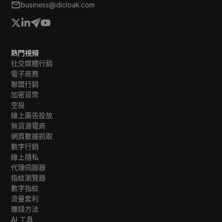
business@dicloak.com
熱門視頻
社交媒體行銷
電子商務
聯盟行銷
加密貨幣
空投
線上廣告投放
無貨源電商
網頁數據抓取
數字行銷
線上隱私
代理伺服器
指紋瀏覽器
數字指紋
流量套利
賺錢方法
AI 工具