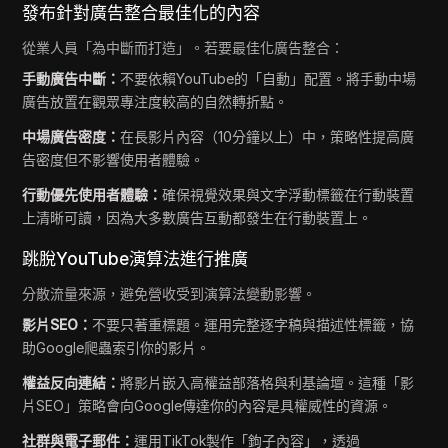
發布針對廣告整合最佳化的內容
從業人員「為中斷而打造」。若要最佳化廣告整合：
手動廣告中斷：
不要依賴YouTube的「自動」配置。將手動中場
廣告放置在觀眾專注度較高的自然轉折點。
中場廣告密度：
在長影片內容（10分鐘以上）中，策略性提高廣
告密度但不影響使用者體驗。
行動優先使用者體驗：
確保視覺效果與文字浮動標籤在行動裝置
上清晰可讀，因為大多數廣告互動都發生在行動裝置上。
跳脫YouTube演算法進行推廣
分散流量來源，避免營收受到演算法變動影響。
影片SEO：
不要只著重標題。運用完整逐字稿與描述性標籤，協
助Google爬蟲索引你的影片。
權益反向連結：
將影片嵌入高權益部落格與利基論壇。這種「影
片SEO」策略會向Google傳達你的內容是具權威性的資源。
社群與電子郵件：
運用TikTok製作「鉤子內容」，透過