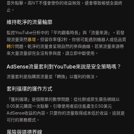
意外點擊。高IVT不僅會使你的收益無效，還會導致帳號全面終
止。
維持乾淨的流量輪廓
監控YouTube分析中的「平均觀看時長」與「流量來源」。若發
現流量突然
暴增
，但留存率僅2秒，你很可能遇到機器人或低品質
轉介
問題。乾淨的流量會呈現自然的參與曲線，若某流量來源帶
來大量流量卻完全沒有參與度，請立即中斷使用。
AdSense流量套利對YouTube來說是安全策略嗎？
流量套利是指購買流量並「轉換」以獲利的做法。
套利循環的運作方式
「獲利循環」是個簡單的數學問題：從社群或原生廣告網絡以
0.05美元購買一次點擊，引導使用者前往能產生0.50美元
AdSense收益的內容。只要你的流量取得成本低於收益，這就是
可行的業務模式。
風險與道德界線