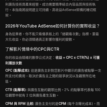
利廣告技術資產來經營。成功需要精準結合內容品質與技術執
行。本指南將說明建立可持續、高收益AdSense架構的確切框
架。
2026年YouTube AdSense如何計算你的實際收益？
身為從業者，你不能只看儀表板上的「總觀看次數」指標。要最
大化收益，你必須精通真正影響你獲利的變數。
了解影片情境中的CPC與CTR
你的收益由精確的數學公式決定：
收益 = CPC x CTR(%) x 可獲
利播放次數
CPC (點擊成本):
這是廣告主針對您影片中顯示的廣告被點擊一次
所支付的費用，取決於廣告主之間的競爭狀況以及觀眾所在地
區。
CTR (點擊率):
與廣告互動的觀眾比例。2% 的點擊率代表每 100
位觀眾中就有 2 位與廣告產生互動。
CPM 與 RPM 比較:
廣告主支付的是
CPM
(每千次曝光成本)，而