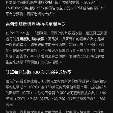
身為創作者的您應專注於
RPM
(每千次播放收益)。2026 年，
YouTube 仍將抽取 45% 的廣告收益；您的 RPM 反映的是扣除
平台分潤後，實際進帳的金額。
為何瀏覽量與互動指標至關重要
在 YouTube 上，「瀏覽量」等同於影片觀看次數，但您真正需要
追尋的是
可獲利播放次數
。高品質、具互動性的觀看次數才是唯
一關鍵的指標。如果觀眾在前十秒內就「跳離」影片，他們很可
能不會觸發中插廣告，也不會與浮動廣告互動。具互動性的流量
能提升廣告留存率，這會向演算法傳遞一個訊號：您的內容對廣
告主來說是「高價值」的投放環境。
計算每日賺取 100 美元的達成路徑
讓我們來看看達成每日100美元里程碑所需的數學計算。如果鎖定
平均點擊成本（CPC）為0.50美元的高價值利基市場，並維持2%
的點擊率（CTR），你每天需要10,000次可獲利播放次數：
0.50
美元（CPC）×0.02（CTR）×10,000（可獲利播放次數）=100
美元。
請注意，並非每次觀看都會投放廣告；根據廣告填充率，要達到