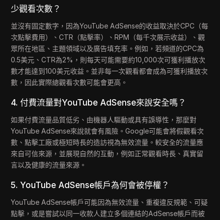
少觀看次數？
並沒有固定數字，因為YouTube AdSense的收益取決於CPC（每
次點擊費用）、CTR（點擊率）、RPM（每千次展示收益）、觀
眾所在地區、主題領域以及廣告填充率。例如，若頻道的CPC為
0.5美元、CTR為2%，則每天可能需要約10,000次可獲利播放次
數才能達到100美元收益。並非每一次觀看都會成為可獲利播放次
數，因此實際總觀看次數可能會更高。
4. 付費流量對YouTube AdSense來說安全嗎？
如果付費流量品質低劣、由機器人驅動或具有誤導性，那麼對
YouTube AdSense來說就會有風險。Google可能會將假觀看次
數、點擊工廠或極短時長的造訪視為無效流量。較安全的流量應
來自可信來源，並展現自然的互動，例如正常觀看時長、真實留
言以及健康的流量來源。
5. YouTube AdSense帳戶為何會被停權？
YouTube AdSense帳戶可能因為無效流量、重複違反規範、可疑
點擊，或是嘗試以同一收款人建立多個連結的AdSense帳戶而被