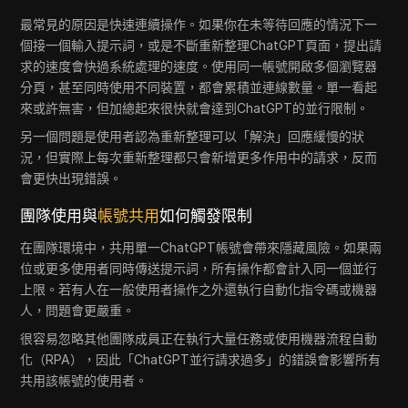
最常見的原因是快速連續操作。如果你在未等待回應的情況下一
個接一個輸入提示詞，或是不斷重新整理ChatGPT頁面，提出請
求的速度會快過系統處理的速度。使用同一帳號開啟多個瀏覽器
分頁，甚至同時使用不同裝置，都會累積並連線數量。單一看起
來或許無害，但加總起來很快就會達到ChatGPT的並行限制。
另一個問題是使用者認為重新整理可以「解決」回應緩慢的狀
況，但實際上每次重新整理都只會新增更多作用中的請求，反而
會更快出現錯誤。
團隊使用與
帳號共用
如何觸發限制
在團隊環境中，共用單一ChatGPT帳號會帶來隱藏風險。如果兩
位或更多使用者同時傳送提示詞，所有操作都會計入同一個並行
上限。若有人在一般使用者操作之外還執行自動化指令碼或機器
人，問題會更嚴重。
很容易忽略其他團隊成員正在執行大量任務或使用機器流程自動
化（RPA），因此「ChatGPT並行請求過多」的錯誤會影響所有
共用該帳號的使用者。