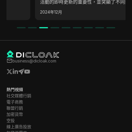
活動的即時更新的重要性，並突顯了不同類型的空投
項目。講者鼓勵觀眾加入他們的Telegram群組以獲
2024年12月
得每日問答的答案，並強調參與空投可能帶來的潛在
盈利性。
business@dicloak.com
熱門視頻
社交媒體行銷
電子商務
聯盟行銷
加密貨幣
空投
線上廣告投放