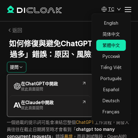
TC
English
返回
简体中文
如何修復與避免ChatGPT「並行請求
繁體中文
過多」錯誤：原因、風險與聰明解方
Русский
提問
Tiếng Việt
Português
Sandra Anderson
在ChatGPT中開啟
2026年5月
12
分鐘 閱讀
就此頁面提問
Español
分享給
Deutsch
在Claude中開啟
Copy Link
就此頁面提問
Français
一個過載的提示詞可能會凍結您整個
ChatGPT
工作流程，開發人
員往往在截止日期將至時才會看到「
chatgpt too many
concurrent requests
」錯誤
暴增
，而非測試階段。OpenAI的