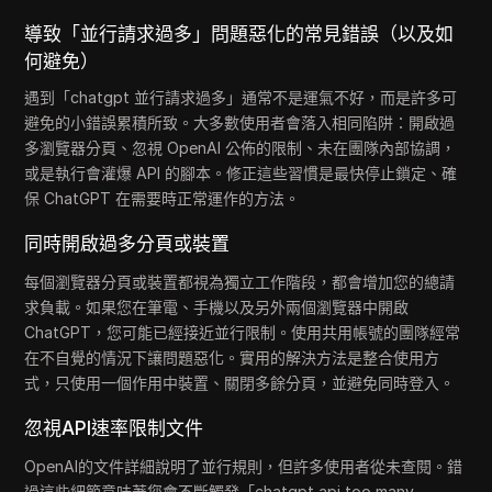
導致「並行請求過多」問題惡化的常見錯誤（以及如
何避免）
遇到「chatgpt 並行請求過多」通常不是運氣不好，而是許多可
避免的小錯誤累積所致。大多數使用者會落入相同陷阱：開啟過
多瀏覽器分頁、忽視 OpenAI 公佈的限制、未在團隊內部協調，
或是執行會灌爆 API 的腳本。修正這些習慣是最快停止鎖定、確
保 ChatGPT 在需要時正常運作的方法。
同時開啟過多分頁或裝置
每個瀏覽器分頁或裝置都視為獨立工作階段，都會增加您的總請
求負載。如果您在筆電、手機以及另外兩個瀏覽器中開啟
ChatGPT，您可能已經接近並行限制。使用共用帳號的團隊經常
在不自覺的情況下讓問題惡化。實用的解決方法是整合使用方
式，只使用一個作用中裝置、關閉多餘分頁，並避免同時登入。
忽視API速率限制文件
OpenAI的文件詳細說明了並行規則，但許多使用者從未查閱。錯
過這些細節意味著您會不斷觸發「chatgpt api too many