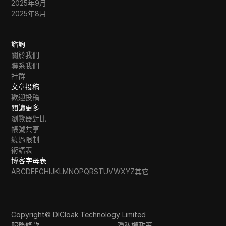
2025年9月
2025年8月
諮詢
關於我們
聯系我們
社群
文章投稿
歡迎投稿
閱讀更多
瀏覽器對比
帳號共享
繞過限制
術語表
博客字母表
A
B
C
D
E
F
G
H
I
J
K
L
M
N
O
P
Q
R
S
T
U
V
W
X
Y
Z
其它
Copyright© DICloak Technology Limited
服務條款
隱私權政策