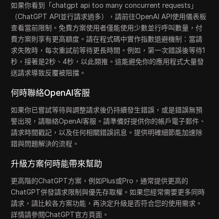
如果你看到「chatgpt api too many concurrent requests」
（ChatGPT API並行請求過多），請前往OpenAI API使用儀表板
查看當前限制。免費方案使用者僅能使用少數並行呼叫數量，付
費方案則享有更高額度。請在程式碼中實作指數退避機制：當請
求失敗時，每次重試前等待更長時間。例如，第一次錯誤後等待1
秒，接著是2秒、4秒，以此類推。這能避免你的應用程式大量發
送請求導致反覆被阻擋。
何時聯絡OpenAI客服
如果你已嘗試等待與調整請求後仍持續發生錯誤，或是錯誤無預
警出現，請聯絡OpenAI客服。請準備好提供你的帳戶電子郵件、
請求時間戳記，以及任何相關錯誤訊息。提供明確細節能加速除
錯與問題解決的流程。
升級方案何時能帶來幫助
更高階的ChatGPT方案，例如Plus或Pro，通常提供更高的
ChatGPT併發請求限制與優先存取權。如果您經常需要更多同時
請求，請比較各方案功能，再決定升級是否符合您的使用需求。
詳情請參閱ChatGPT官方頁面。