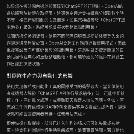
如果您在短時間內過於頻繁達到ChatGPT並行限制，OpenAI的
系統將暫時封鎖存取權限。這類鎖定通常會持續幾分鐘到數小時
不等，視您跨越限制的次數而定。如果您持續觸發「ChatGPT請
求過多」錯誤，系統可能會每次都延長限制時長。
試圖透過切換瀏覽器、使用不同代理伺服器或從新裝置登入來規
避鎖定通常無濟於事。OpenAI會跨工作階段追蹤使用模式，因此
重複嘗試反而可能延長您的限制時長。這意味著即使是簡單的自
動化操作或無心的重新整理循環，都可能導致您的帳戶在剩餘工
作日處於凍結狀態。
對團隊生產力與自動化的影響
使用共用帳戶或自動化工具的團隊受到的衝擊最大。當某位使用
者或機器人觸發「ChatGPT API並行請求過多」時，可能中斷排
程工作、停止批次處理，或導致聊天機器人無法回應。例如，若
您的工作流程依賴定期API呼叫來提供客戶支援或生成內容，鎖定
狀態可能會讓使用者等待、任務無法完成。
即使恢復存取權後，部分已排入佇列的請求仍可能失敗或被捨
棄。這會強迫團隊進行手動重新處理，浪費寶貴時間。若自動化