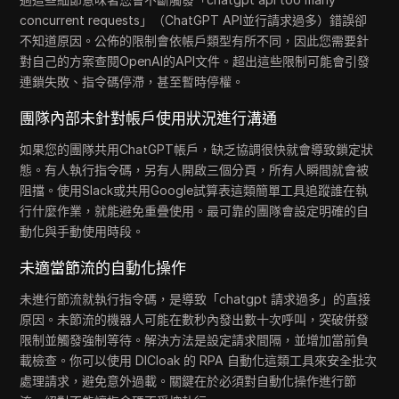
concurrent requests」（ChatGPT API並行請求過多）錯誤卻
不知道原因。公佈的限制會依帳戶類型有所不同，因此您需要針
對自己的方案查閱OpenAI的API文件。超出這些限制可能會引發
連鎖失敗、指令碼停滯，甚至暫時停權。
團隊內部未針對帳戶使用狀況進行溝通
如果您的團隊共用ChatGPT帳戶，缺乏協調很快就會導致鎖定狀
態。有人執行指令碼，另有人開啟三個分頁，所有人瞬間就會被
阻擋。使用Slack或共用Google試算表這類簡單工具追蹤誰在執
行什麼作業，就能避免重疊使用。最可靠的團隊會設定明確的自
動化與手動使用時段。
未適當節流的自動化操作
未進行節流就執行指令碼，是導致「chatgpt 請求過多」的直接
原因。未節流的機器人可能在數秒內發出數十次呼叫，突破併發
限制並觸發強制等待。解決方法是設定請求間隔，並增加當前負
載檢查。你可以使用 DICloak 的 RPA 自動化這類工具來安全批次
處理請求，避免意外過載。關鍵在於必須對自動化操作進行節