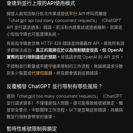
會達到並行上限的API使用模式
開發人員常因執行批次作業或發送
平行
API 呼叫而觸發
「chatgpt api too many concurrent requests」（ChatGPT
API 並行請求過多）錯誤。若沒有內建重試或退避機制，就算是
小型指令碼也可能塞爆系統。
有些指令碼會忽略 HTTP 429 錯誤並持續轟炸 API，導致所有請
求都無法成功。
真正的風險在於以為限制額度很高，但 OpenAI
實際的並行限制遠低於預期。
詳情請參閱 OpenAI 的 API 文件。
不控制並行數量或不遵守速率限制的工作流程，無論將請求分散
到多少裝置或
代理伺服器
，終究都會遇到這類錯誤。
反覆觸發 ChatGPT 並行限制有哪些風險？
遇到「chatgpt too many concurrent requests」（ChatGPT
並行請求過多）不僅僅是惱人問題，還可能導致帳號被鎖定、觸
發安全警示，中斷團隊工作流程。以下是忽略這些錯誤、持續挑
戰並行限制會帶來的後果。
暫時性帳號限制與鎖定