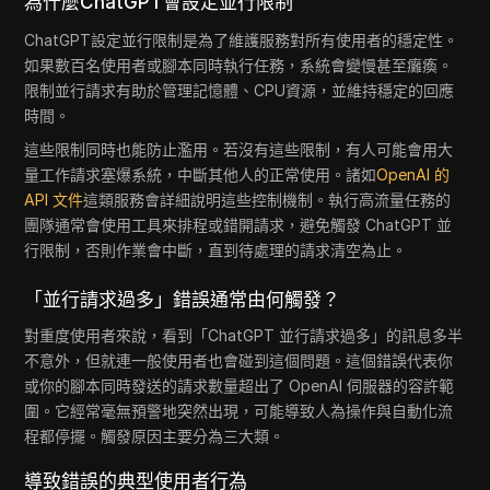
為什麼ChatGPT會設定並行限制
ChatGPT設定並行限制是為了維護服務對所有使用者的穩定性。
如果數百名使用者或腳本同時執行任務，系統會變慢甚至癱瘓。
限制並行請求有助於管理記憶體、CPU資源，並維持穩定的回應
時間。
這些限制同時也能防止濫用。若沒有這些限制，有人可能會用大
量工作請求塞爆系統，中斷其他人的正常使用。諸如
OpenAI 的
API 文件
這類服務會詳細說明這些控制機制。執行高流量任務的
團隊通常會使用工具來排程或錯開請求，避免觸發 ChatGPT 並
行限制，否則作業會中斷，直到待處理的請求清空為止。
「並行請求過多」錯誤通常由何觸發？
對重度使用者來說，看到「ChatGPT 並行請求過多」的訊息多半
不意外，但就連一般使用者也會碰到這個問題。這個錯誤代表你
或你的腳本同時發送的請求數量超出了 OpenAI 伺服器的容許範
圍。它經常毫無預警地突然出現，可能導致人為操作與自動化流
程都停擺。觸發原因主要分為三大類。
導致錯誤的典型使用者行為