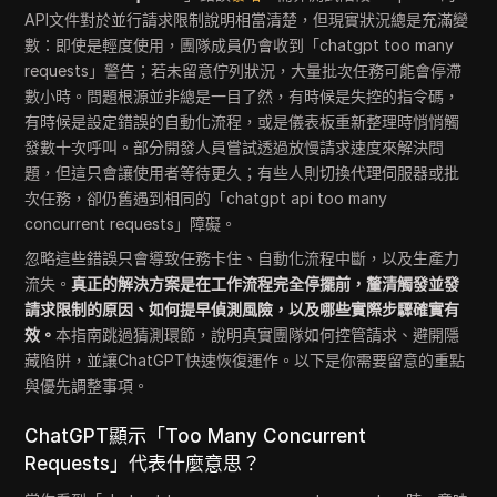
API文件對於並行請求限制說明相當清楚，但現實狀況總是充滿變
數：即使是輕度使用，團隊成員仍會收到「chatgpt too many
requests」警告；若未留意佇列狀況，大量批次任務可能會停滯
數小時。問題根源並非總是一目了然，有時候是失控的指令碼，
有時候是設定錯誤的自動化流程，或是儀表板重新整理時悄悄觸
發數十次呼叫。部分開發人員嘗試透過放慢請求速度來解決問
題，但這只會讓使用者等待更久；有些人則切換代理伺服器或批
次任務，卻仍舊遇到相同的「chatgpt api too many
concurrent requests」障礙。
忽略這些錯誤只會導致任務卡住、自動化流程中斷，以及生產力
流失。
真正的解決方案是在工作流程完全停擺前，釐清觸發並發
請求限制的原因、如何提早偵測風險，以及哪些實際步驟確實有
效。
本指南跳過猜測環節，說明真實團隊如何控管請求、避開隱
藏陷阱，並讓ChatGPT快速恢復運作。以下是你需要留意的重點
與優先調整事項。
ChatGPT顯示「Too Many Concurrent
Requests」代表什麼意思？