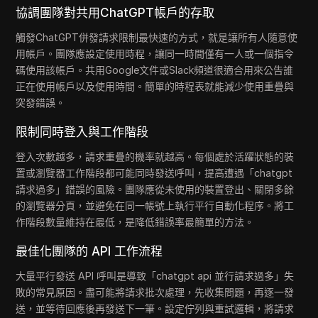
協調團隊對共用ChatGPT帳戶的存取
觸發ChatGPT併發請求限制最快速的方式，就是讓所有人隨意使
用帳戶。團隊應設定使用時程，讓同一時間僅有一人或一個指令
碼使用該帳戶。共用Google文件或Slack頻道很適合用來公告誰
正在使用帳戶以及使用時間。簡單的時程表就能減少使用重疊與
突發錯誤。
限制同時登入與工作階段
登入次數越多，請求重疊的機率就越高。每個處於活躍狀態的裝
置或瀏覽器工作階段都可能同時發送呼叫，提高遭遇「chatgpt
請求過多」錯誤的風險。團隊應從未使用的裝置登出、關閉多餘
的瀏覽器分頁，並避免在同一帳號上執行平行自動化程序。將工
作階段數量維持在最低，是降低錯誤率最簡單的方法。
最佳化團隊的 API 工作流程
大量平行發送 API 呼叫是導致「chatgpt api 並行請求過多」失
敗的常見原因。盡可能將請求批次處理，先收集問題，再逐一發
送，並等待回應後再發送下一筆。設定佇列與重試邏輯，將請求