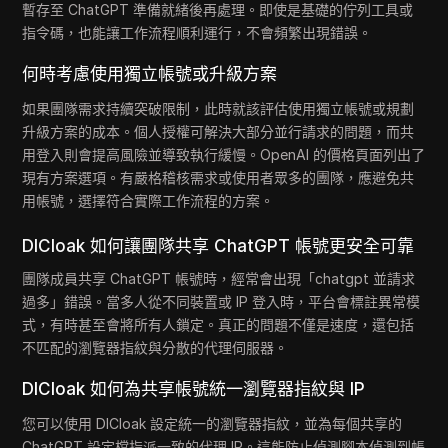
暫存至 ChatGPT 準備就緒後再處理。即使是基礎的佇列工具或
指令碼，也能讓工作流程順利運行，不會頻繁出現錯誤。
何時考慮使用獨立帳號或升級方案
如果團隊需求持續突破限制，此時就該評估使用獨立帳號或規劃
升級方案的成本。個人授權可解決大部分並行請求的問題，而共
用登入則會提高風險並導致執行緩慢。OpenAI 的價格頁面列出了
現有方案選項。有嚴格稽核需求或使用者眾多的團隊，應避免共
用帳號，選擇符合實際工作流程的方案。
DICloak 如何讓團隊共享 ChatGPT 帳號更安全可靠
團隊成員共享 ChatGPT 帳號時，經常會出現「chatgpt 並請求
過多」錯誤。當多人從不同裝置或 IP 登入時，平台會標註異常模
式，有時甚至會將所有人鎖定。真正的問題不僅是速度，還包括
不匹配的瀏覽器指紋與分散的代理伺服器。
DICloak 如何為共享帳號統一瀏覽器指紋與 IP
您可以使用 DICloak 設定統一的瀏覽器指紋，並為每個共享的
ChatGPT 設定檔指派一致的代理 IP。這能防止偵測腳本偵測到帳