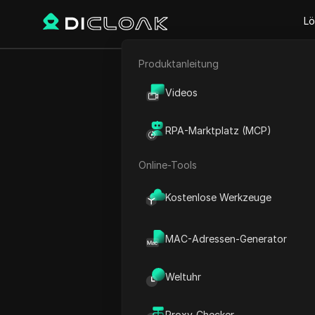
Lö
Produktanleitung
Zurück
E-Commerce
Wie
Videos
Affiliate-Marketing
gleichze
RPA-Marktplatz (MCP)
Web-Scraping
Ursache
Online-Tools
Kostenlose Werkzeuge
Sandra Anderson
29 Mai 2026
7
min les
MAC-Adressen-Generator
Ein einziger überladener 
Weltuhr
Workflow
einfrieren, Entwi
viele gleichzeitige Anfrage
Proxy-Checker