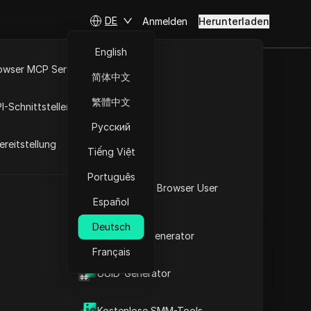
DE
Anmelden
Herunterladen
English
owser MCP Server
简体中文
iele
RPA-Markt
繁體中文
I-Schnittstellen
ermeidet:
Русский
reitstellung
Lösungen
Tiếng Việt
Português
Fragen stellen
Was ist mein Browser User
Español
Agent
In ChatGPT öffnen
Copy Link
Deutsch
Fragen zu dieser Seite stellen
2FA-Code-Generator
Français
In Claude öffnen
t
UUID-Generator
Fragen zu dieser Seite stellen
Was bedeutet 'zu viele
Kostenlose SMM-Tools