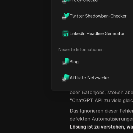
nicht beim Testen. Die API
Nebenläufigkeitsgrenzen, ab
Twitter Shadowban-Checker
Herausforderungen: Teammi
"ChatGPT zu viele Anfrag
LinkedIn Headline Generator
stundenlang ins Stocken k
beobachtet. Die Ursache ist
Neueste Informationen
ein unkontrolliertes Skript
Automatisierung oder ein D
Blog
Aufrufen gleichzeitig auslö
zu beheben, indem sie ihre
Affiliate-Netzwerke
dazu, dass die Nutzer läng
oder Batchjobs, stoßen abe
"ChatGPT API zu viele gleic
Das Ignorieren dieser Fehl
defekten Automatisierungen
Lösung ist zu verstehen, wa