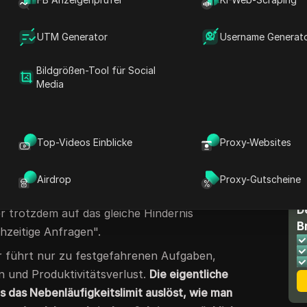
-Dokumentation von OpenAI ist klar bezüglich
er die reale Welt wirft weitere
UTM Generator
Username Generat
tglieder setzen bei geringer Nutzung auf
en"-Warnungen, und Massenaufträge können
Bildgrößen-Tool für Social
ommen, wenn man die Warteschlange nicht
Media
 nicht immer offensichtlich, manchmal ist es
, manchmal eine falsch konfigurierte
ashboard-Refresh, das leise Dutzende von
Top-Videos Einblicke
Proxy-Websites
st. Einige Entwickler versuchen, das Problem
 Anfragen verlangsamen, aber das führt nur
Airdrop
Proxy-Gutscheine
er warten. Andere wechseln zwischen Proxys
D
r trotzdem auf das gleiche Hindernis
B
hzeitige Anfragen".
er führt nur zu festgefahrenen Aufgaben,
 und Produktivitätsverlust.
Die eigentliche
s das Nebenläufigkeitslimit auslöst, wie man