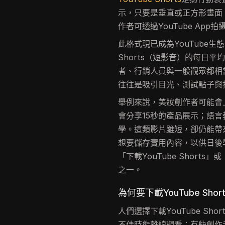
示，只要是垂直或正方形畫面、
作者可透過YouTube App拍
此格式現已成為YouTube生態
Shorts（短影音）的每日
者、行銷人員與一般觀眾都相
往往是吸引目光、測試點子與
舉例來說，美妝創作者可能會
會分享15秒的產品展示；語
學。這類影片雖短，卻仍能帶
想要儲存實用內容，以供日後
「下載YouTube Shorts」
之一。
為何要下載YouTube Shor
人們選擇下載YouTube S
不佳時能離線觀看；有些創作