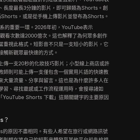
長度最長3分鐘的影片，即可歸類為Shorts。創
攝Shorts，或是從手機上傳影片並發布為Shorts。
系的重要一環。2026年初，YouTube表示
平均觀看次數達2000億次。這也解釋了為何眾多創作
當重視此格式。短影音不只是一支短小的影片，它
接觸新觀眾最快速的方式。
上傳一支20秒的化妝技巧影片；小型線上商店或許
言教師則可能上傳一支僅包含一個實用片語的快速教
來大量流量、分享與留言。這也是為什麼許多人在
學習、尋找靈感或工作流程運用時，會搜尋諸如
或「YouTube Shorts 下載」這類關鍵字的主要原因
ts？
horts的原因不盡相同。有些人希望在旅行或網路訊號
者則想在將自己的短影音轉發至其他平台前先檢視