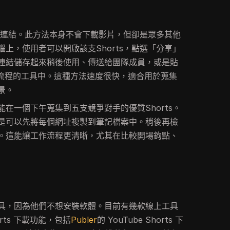
ts連結。此方法本身不會下載影片，但卻是眾多其他
上，使用者可以開啟該支Shorts，點選「分享」
連結儲存起來稍後使用、傳送給團隊成員，或是貼
ts下載流程的工具中。這種方法速度很快，適合用於蒐集
景。
在一個下午蒐集到五支競爭對手的優質Shorts。
是可以先將每個網址複製到筆記檔案中。稍後再檢
。這能讓工作流程更清晰，尤其在比較開場鉤點、
具，因為他們不想安裝軟體。目前有幾款線上工具
rts 下載功能，包括
Publer
的 YouTube Shorts 下