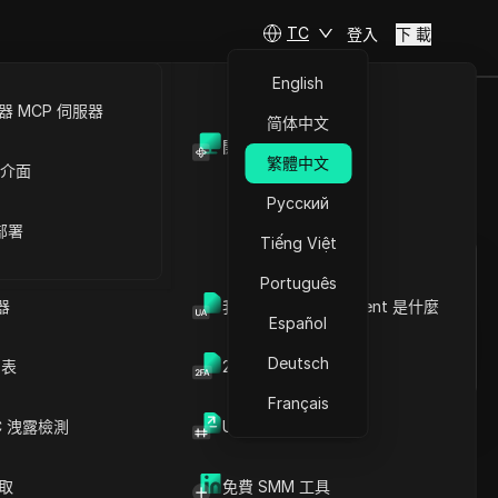
TC
登入
下 載
English
 MCP 伺服器
简体中文
開放API
2026年版）
繁體中文
 介面
Русский
提問
 部署
Tiếng Việt
在ChatGPT中開啟
Copy Link
Português
就此頁面提問
器
我的瀏覽器 User Agent 是什麼
Español
在Claude中開啟
Deutsch
就此頁面提問
列表
2FA验证码生成器
Français
C 洩露檢測
UUID 產生器
爬取
免費 SMM 工具
文章內容