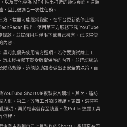
，以及其他專為 MP4 匯出打造的類似頁面。這類
速，因此很適合一次性任務。
三方下載器可能經常變動、在平台更新後停止運
hRadar 指出，使用第三方服務下載 YouTube
 的服務條款，並提醒用戶僅限下載自己擁有、已取得使
的內容。
：盡可能優先使用官方選項。若你要測試線上工
 密碼、勿未經授權下載受版權保護的內容，並確認網站
及隱私規範。這能協助讀者做出更安全的決策，而
ouTube Shorts並複製影片網址。其次，造訪
輸入框。第三，等待工具讀取連結。第四，選擇輸
此選項，再將檔案儲存至裝置。像Publer這類工具
作流程。
企業主看到自己上月製作的Shorts，想研究為何