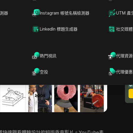
本指南也會說明DICloak如何支援多帳號管理與大
檢測器
Instagram 帳號名稱檢測器
UTM 產
LinkedIn 標題生成器
社交媒體
熱門視訊
代理資源
空投
代理優惠
置快速觀看體驗設計的短版垂直影片。YouTube表