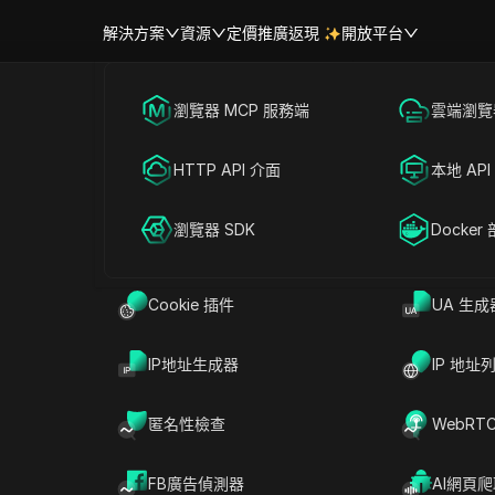
解決方案
資源
定價
推廣返現
開放平台
跨境電商
瀏覽器 MCP 服務端
海外社媒營銷
雲端瀏覽器
幫助中心
帳號共享
uTube Shorts：逐步指南（
聯盟營銷
HTTP API 介面
廣告投放
本地 API
RPA 市場（MCP）
擴展市場
網絡爬蟲
瀏覽器 SDK
帳號共享
Docker
讀
分享給
Cookie 插件
UA 生成
uTube Shorts的方法，以離線觀看、進行內容
IP地址生成器
IP 地址
。簡單的YouTube Shorts下載功能，能協助
份自己的內容，也能協助團隊準備Shorts影片進
匿名性檢查
WebRT
種方法的運作模式都相同。有些選項更安全、更官
格式或再使用上有所限制。本指南將帶你認識下載
FB廣告偵測器
AI網頁
擇合適的影片設定，以及更有效管理已儲存Shorts的