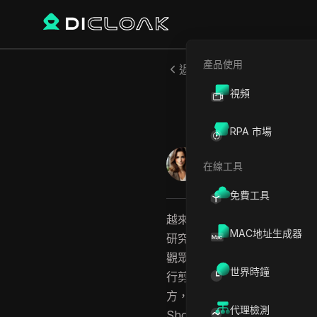
產品使用
返回
視頻
如何下載Yo
RPA 市場
Emily Grace
在線工具
2026年3月
13
分鐘 閱
免費工具
越來越多使用者正在尋找下載Yo
MAC地址生成器
研究，或是滿足日常工作流程需求
觀眾儲存實用影片、幫創作者備
世界時鐘
行剪輯或發布。不過，並非每
方，其他選項則可能在畫質、
代理檢測
Shorts的主要方式、如何選