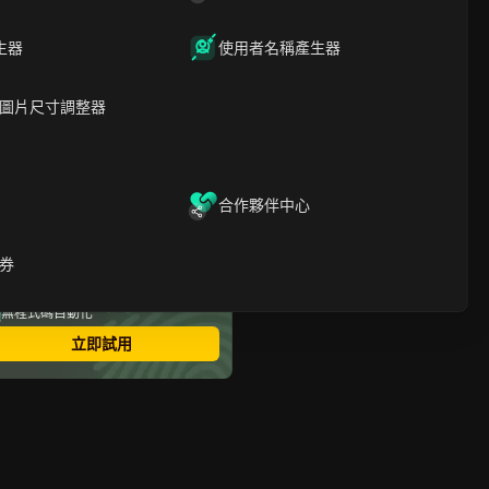
YouTube Shorts的下載方法
下載YouTube短影片：品質
生器
使用者名稱產生器
與格式選項
運用 DICloak 下載 YouTube
Shorts 並擴大多帳號發布規
圖片尺寸調整器
模
結論：聰明下載 YouTube
Shorts 的方法
下載YouTube Shorts：常見
合作夥伴中心
問題
最安全的指紋瀏覽器
券
多帳號登錄
無限成員
無程式碼自動化
立即試用