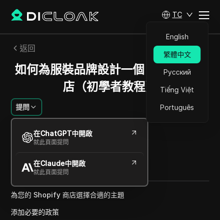
TC
English
返回
繁體中文
如何為服裝品牌設計一個 Shopify 商
Русский
店（初學者教程）
Tiếng Việt
提問
Português
傑西卡沃德爾
在ChatGPT中開啟
2025年5月
1
分鐘 閱讀
就此頁面提問
分享給
在Claude中開啟
Copy Link
就此頁面提問
為您的 Shopify 商店選擇合適的主題
添加必要的政策