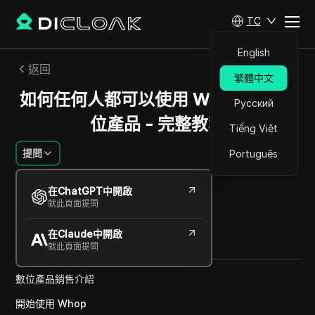
TC
English
返回
繁體中文
如何任何人都可以使用 Whop 銷售數
Русский
位產品 - 完整教程
Tiếng Việt
提問
Português
傑西卡沃德爾
在ChatGPT中開啟
2024年12月
1
分鐘 閱讀
就此頁面提問
分享給
在Claude中開啟
Copy Link
就此頁面提問
數位產品銷售介紹
開始使用 Whop