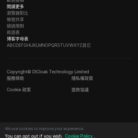
閱讀更多
瀏覽器對比
帳號共享
繞過限制
術語表
博客字母表
A
B
C
D
E
F
G
H
I
J
K
L
M
N
O
P
Q
R
S
T
U
V
W
X
Y
Z
其它
Copyright© DICloak Technology Limited
服務條款
隱私權政策
Cookie 政策
退款協議
We use cookies to improve your experience.
You can opt out if you wish.
Cookie Policy
.