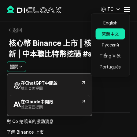
TC
English
返回
繁體中文
核心幣 Binance 上市 | 核心提現新更
Русский
新 | 中本聰比特幣挖礦 #satoshicore
Tiếng Việt
提問
Português
傑西卡沃德爾
在ChatGPT中開啟
2024年12月
1
分鐘 閱讀
就此頁面提問
分享給
在Claude中開啟
Copy Link
就此頁面提問
對 Co 挖礦者的激動消息
了解 Binance 上市