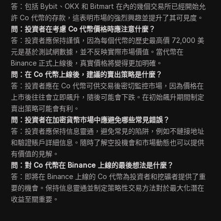
答：包括 Bybit、OKX 和 Bitmart 在內的幾個交易所已經開始允
許 Co 代幣的存款，這表明市場的強烈興趣並提升了其可見度。
問：投資者在考慮 Co 代幣價格時應注意什麼？
答：投資者應保持謹慎，因為每個代幣的歷史最高價 72,000 美
元是基於測試網數據，並不反映實際市場價值。當代幣在
Binance 正式上線後，真實價格將變得更加明確。
問：在 Co 代幣上線後，建議的賣出策略是什麼？
答：投資者應在 Co 代幣可供交易後密切監控市場，因為價格在
上市後往往會立即飆升，隨後可能會下跌。在初始飆升期間制定
賣出策略可能會有利。
問：投資者在加密貨幣市場中應避免哪些常見錯誤？
答：投資者應保持信息靈通，避免常見的陷阱，例如不鏈接地址
和驗證賬戶詳細信息。隨時了解空投機會和市場動態也可以提供
有價值的見解。
問：對 Co 代幣在 Binance 上線的最後想法是什麼？
答：即將在 Binance 上線的 Co 代幣為投資者和挖礦者提供了重
要的機會。保持信息靈通並制定策略性交易方法對於最大化潛在
收益至關重要。