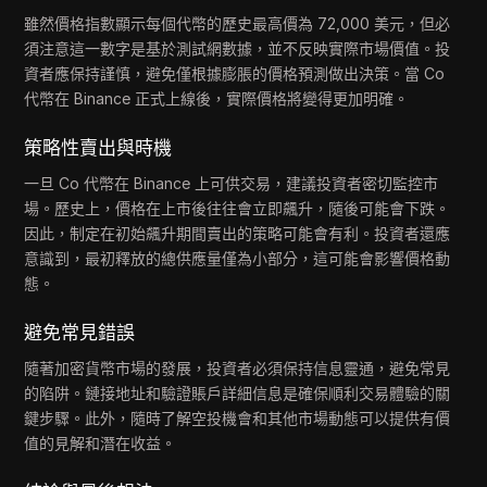
雖然價格指數顯示每個代幣的歷史最高價為 72,000 美元，但必
須注意這一數字是基於測試網數據，並不反映實際市場價值。投
資者應保持謹慎，避免僅根據膨脹的價格預測做出決策。當 Co
代幣在 Binance 正式上線後，實際價格將變得更加明確。
策略性賣出與時機
一旦 Co 代幣在 Binance 上可供交易，建議投資者密切監控市
場。歷史上，價格在上市後往往會立即飆升，隨後可能會下跌。
因此，制定在初始飆升期間賣出的策略可能會有利。投資者還應
意識到，最初釋放的總供應量僅為小部分，這可能會影響價格動
態。
避免常見錯誤
隨著加密貨幣市場的發展，投資者必須保持信息靈通，避免常見
的陷阱。鏈接地址和驗證賬戶詳細信息是確保順利交易體驗的關
鍵步驟。此外，隨時了解空投機會和其他市場動態可以提供有價
值的見解和潛在收益。