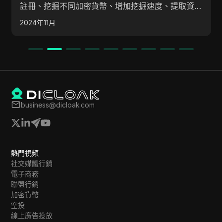
註冊、挖掘不同加密貨幣、增加挖掘速度、提取資金
和安全措施的過程。該視頻創作者還提到了不同加密
2024年11月
貨幣的最低提款金額，並鼓勵觀眾在考慮購買方案之
前從免費挖掘開始。
business@dicloak.com
熱門視頻
社交媒體行銷
電子商務
聯盟行銷
加密貨幣
空投
線上廣告投放