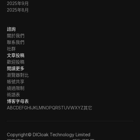
2025年9月
2025年8月
諮詢
關於我們
聯系我們
社群
文章投稿
歡迎投稿
閱讀更多
瀏覽器對比
帳號共享
繞過限制
術語表
博客字母表
A
B
C
D
E
F
G
H
I
J
K
L
M
N
O
P
Q
R
S
T
U
V
W
X
Y
Z
其它
Copyright© DICloak Technology Limited