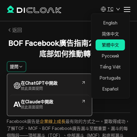
TC
English
返回
简体中文
BOF Facebook廣告指南2025：漏斗
繁體中文
底部如何推動轉化
Русский
提問
Tiếng Việt
Português
傑西卡沃德爾
在ChatGPT中開啟
2025年9月
9
分鐘 閱讀
就此頁面提問
Español
分享給
在Claude中開啟
Copy Link
就此頁面提問
Facebook廣告是
企業線上成長
最有效的方式之一。要取得成功，
了解TOF、MOF、BOF Facebook廣告漏斗至關重要。漏斗的每
個階段——頂部漏斗（TOF）、中部漏斗（MOF）和底部漏斗