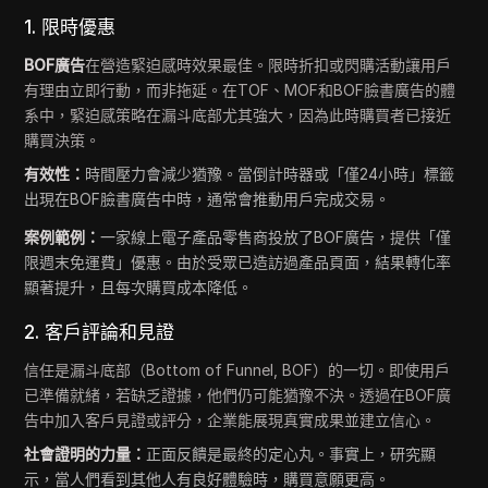
1. 限時優惠
BOF廣告
在營造緊迫感時效果最佳。限時折扣或閃購活動讓用戶
有理由立即行動，而非拖延。在TOF、MOF和BOF臉書廣告的體
系中，緊迫感策略在漏斗底部尤其強大，因為此時購買者已接近
購買決策。
有效性：
時間壓力會減少猶豫。當倒計時器或「僅24小時」標籤
出現在BOF臉書廣告中時，通常會推動用戶完成交易。
案例範例：
一家線上電子產品零售商投放了BOF廣告，提供「僅
限週末免運費」優惠。由於受眾已造訪過產品頁面，結果轉化率
顯著提升，且每次購買成本降低。
2. 客戶評論和見證
信任是漏斗底部（Bottom of Funnel, BOF）的一切。即使用戶
已準備就緒，若缺乏證據，他們仍可能猶豫不決。透過在BOF廣
告中加入客戶見證或評分，企業能展現真實成果並建立信心。
社會證明的力量：
正面反饋是最終的定心丸。事實上，研究顯
示，當人們看到其他人有良好體驗時，購買意願更高。