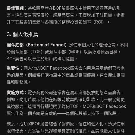
最佳實踐：
某軟體品牌在BOF臉書廣告中使用了滿意客戶的引
言。這些廣告表現優於一般產品廣告，不僅增加了註冊量，還提
升了其臉書銷售漏斗各階段的整體投資報酬率（ROI）。
3. 個人化推薦
漏斗底部（Bottom of Funnel）
是使用個人化的理想位置。不同
於漏斗頂部（TOF）或漏斗中部（MOF）以廣泛觸達為目標，
BOF廣告可以專注於用戶的确切意圖。
重要性：
個人化的BOF Facebook廣告會向用戶展示他們已考慮
過的產品，例如留在購物車中的商品或相關優惠。這會產生相關
性和聯繫感。
實施方式：
電子商務公司通常會在漏斗底部投放動態產品廣告。
例如，向用戶展示他們在結帳時放棄的確切鞋款，比一般促銷更
具說服力。這類再行銷證明了為何TOF、MOF和BOF Facebook
廣告作為一個系統是有效的——每個階段都支持下一個階段。
總之，成功的BOF廣告結合了緊迫感、信任和個人化。透過使用
限時優惠、真實客戶見證和量身定制的推薦，品牌能最大化漏斗