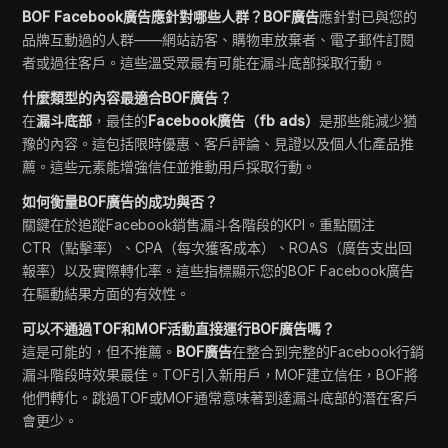
BOF Facebook廣告應針對哪些人群？BOF廣告
應針對已與您的
品牌互動過的人群——網站訪客、購物車放棄者、電子郵件訂閱
者或過往客戶。這些溫受眾最有可能在漏斗底部採取行動。
什麼類型的內容最適合BOF廣告？
在
漏斗底部
，最佳的
Facebook廣告（fb ads）
是那些能減少猶
豫的內容。這包括限時優惠、客戶評論、見證以及個人化產品推
薦。這些元素能增強信任並推動用戶採取行動。
如何衡量BOF廣告的成功與否？
關鍵在於追蹤Facebook銷售漏斗各階段的KPI。重點關注
CTR（點擊率）、CPA（每次獲客成本）、ROAS（廣告支出回
報率）以及實際轉化率。這些指標顯示您的BOF Facebook廣告
在驅動結果方面的有效性。
可以不通過TOF和MOF活動直接運行BOF廣告嗎？
這是可能的，但不推薦。
BOF廣告
在整合到完整的Facebook行銷
漏斗階段時效果最佳。TOF引入新用戶，MOF建立信任，BOF將
他們轉化。跳過TOF或MOF通常意味著到達漏斗底部的潛在客戶
會更少。