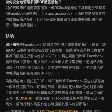
如何安全地管理多個BOF廣告活動？
對於代理商和電商賣家而言，像DICloak這樣的工具有助於管理多
個Facebook廣告帳戶（fb ads accounts）。通過提供配置文件
隔離和反檢測技術，DICloak確保每個漏斗底部策略都能順利運
行，而無帳戶風險。
結論
BOF廣告
在Facebook行銷漏斗中扮演至關重要的角色。儘管TOF
和MOF活動能提高知名度並培養興趣，但將潛在客戶轉化為實際
客戶的關鍵在於漏斗底部（BOF）。精心規劃的BOF Facebook
廣告可減少猶豫、建立信任，並推動人們採取行動。透過結合緊
迫感、社交證明和個人化，企業能夠帶來更多轉化，並從其活動
中獲得最高的投資回報率（ROI）。
為取得成功，請記住TOF、MOF和BOF Facebook廣告必須作為
一個系統協同工作。明確的目標、精準的定位和出色的創意內容
至關重要，但數據分析和優化才能帶來真正的差異。借助合適的
工具，如
DICloak
，管理多個Facebook廣告帳戶變得更安全、更
高效，幫助行銷人員更有信心地擴展其漏斗底部策略。
👉 不要錯過—立即加入
DICloak的最新促銷活動
，在優化您的