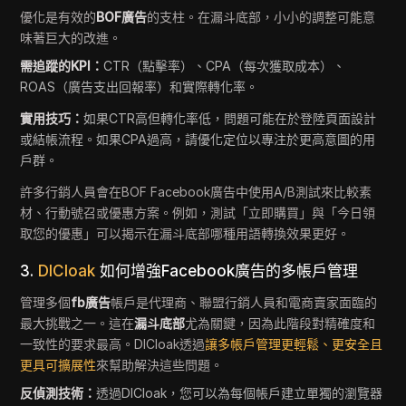
優化是有效的
BOF廣告
的支柱。在漏斗底部，小小的調整可能意
味著巨大的改進。
需追蹤的KPI：
CTR（點擊率）、CPA（每次獲取成本）、
ROAS（廣告支出回報率）和實際轉化率。
實用技巧：
如果CTR高但轉化率低，問題可能在於登陸頁面設計
或結帳流程。如果CPA過高，請優化定位以專注於更高意圖的用
戶群。
許多行銷人員會在BOF Facebook廣告中使用A/B測試來比較素
材、行動號召或優惠方案。例如，測試「立即購買」與「今日領
取您的優惠」可以揭示在漏斗底部哪種用語轉換效果更好。
3.
DICloak
如何增強Facebook廣告的多帳戶管理
管理多個
fb廣告
帳戶是代理商、聯盟行銷人員和電商賣家面臨的
最大挑戰之一。這在
漏斗底部
尤為關鍵，因為此階段對精確度和
一致性的要求最高。DICloak透過
讓多帳戶管理更輕鬆、更安全且
更具可擴展性
來幫助解決這些問題。
反偵測技術：
透過DICloak，您可以為每個帳戶建立單獨的瀏覽器