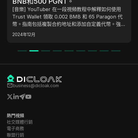
2N加密貨幣挖礦戰利品＃
【音樂】本內容是關於一位 YouTuber 分享價值 17
instantairdrop＃new_airdrop
美元的 BNB 特別空投，帶有未來代幣潛力。提供如
何索取、挖礦代幣、加入 Telegram 頻道以及參加贈
品活動的指示。空投平台需要下載應用程式、註冊和
2024年12月
使用代碼啟動。這些代幣基於與比特幣類似的有限供
應。解釋了挖礦、獲得獎勵和提取代幣的過程。
business@dicloak.com
熱門視頻
社交媒體行銷
電子商務
聯盟行銷