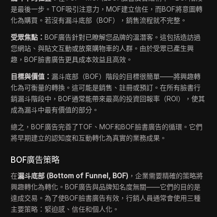
是最後一步。TOF吸引注意力，MOF建立信任，而BOF將意圖轉
化為購買。若沒有漏斗底部（BOF），銷售流程就不完整。
受眾焦點：
BOF廣告針對已瞭解您品牌的溫潛客。這包括造訪過
您網站、與貼文互動或放棄購物車的人群。由於受眾已產生興
趣，BOF臉書廣告更具成本效益且高效。
目標與價值：
漏斗底部（BOF）階段的目標很簡單——將興趣轉
化為可衡量的轉換。這可能是銷售、註冊或預訂。在所有臉書行
銷漏斗階段中，BOF通常能帶來最高的投資回報率（ROI），使其
成為漏斗中最有價值的部分。
總之，BOF廣告完善了TOF、MOF和BOF臉書廣告的循環。它們
將早期建立的認知度和互動轉化為真實的業務成果。
BOF廣告策略
在
漏斗底部 (Bottom of Funnel, BOF)
，企業需要精確的策略將
興趣轉化為轉化。BOF廣告與品牌知名度無關——它們的目的是
達成交易。為了使BOF臉書廣告有效，行銷人員通常會使用三種
主要策略：緊迫感、信任和個人化。