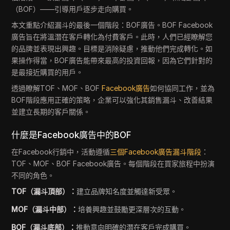
（BOF）——引導用戶逐步走向購買。
本文重點介紹漏斗的最後一個階段：BOF廣告。BOF Facebook
廣告旨在將溫潛在客戶轉化為付費客戶。此時，人們已經瞭解您
的品牌並表現出興趣。目標是消除疑慮，推動他們完成轉化。如
果操作得當，BOF廣告能帶來最高的投資回報，因為它們針對的
是最接近購買的用戶。
透過瞭解TOF、MOF、BOF
Facebook廣告
如何協同工作，並為
BOF階段應用正確的策略，企業可以強化其銷售漏斗、改善結果
並建立長期的客戶關係。
什麼是Facebook廣告中的BOF
在Facebook行銷中，活動遵循
三個Facebook廣告漏斗階段
：
TOF、MOF、BOF Facebook廣告。每個階段在買家旅程中扮演
不同的角色。
TOF（漏斗頂部）：
建立品牌知名度並觸達新受眾。
MOF（漏斗中部）：
培養興趣並鼓勵更深層次的互動。
BOF（漏斗底部）：
推動意向明確的潛在客戶完成購買。