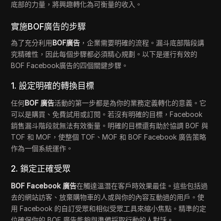
底部的力量，將興趣轉化為可衡量的收入。
實施BOF廣告的步驟
為了充分利用
BOF廣告
，企業需要明確的流程。漏斗底部階段講
究精確性，因此每個步驟都必須精心規劃。以下是運行有效的
BOF Facebook廣告的四個關鍵步驟。
1. 設定明確的轉換目標
任何
BOF 廣告
活動的第一步都是為你的業務定義轉化的意義。它
可以是購買、免費試用或訂閱。若沒有明確的目標，Facebook
銷售漏斗階段就無法有效衡量。明確的目標還有助於協調 BOF 與
TOF 和 MOF，使整個 TOF、MOF 和 BOF Facebook 廣告策略
作為一個系統運作。
2. 鎖定正確受眾
BOF Facebook 廣告
在觸達溫潛在客戶時效果最佳。這些包括過
去的網站訪客、放棄購物車的人或與你的內容互動過的用戶。使
用 Facebook 的自訂受眾和相似受眾工具來縮小焦點。精準的定
位確保你的 BOF 廣告能夠與準備採取行動的人對話。