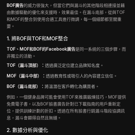
BOF廣告
的威力很強大，但當它們與漏斗的其他階段相連接並藉
由數據驅動的優化來支援時，效果最佳。在漏斗底部，從與TOF
和MOF的整合到使用合適工具進行微調，每一個細節都至關重
要。
1. 將BOF與TOF和MOF整合
TOF、MOF和BOF的Facebook廣告
是同一系統的三個步驟，而
非獨立的活動。
TOF（漏斗頂部）：
透過廣泛定位建立品牌知名度。
MOF（漏斗中部）：
透過教育性或吸引人的內容建立信任。
BOF（漏斗底部）：
將溫潛在客戶轉化為購買者。
例如，一個健身品牌可能會使用TOF來推廣鍛煉技巧，MOF提供
免費電子書，以及BOF臉書廣告針對已下載指南的用戶重新定
位，提供訓練計劃的折扣。透過在所有臉書行銷漏斗階段協調訊
息，漏斗會顯得自然且無縫。
2. 數據分析與優化