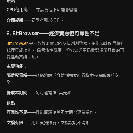
缺點
：
CPU佔用高
——在高負載下可能會變慢。
介面複雜
——初學者難以操作。
9.
BitBrowser——經濟實惠但可靠性不足
BitBrowser
是一款經濟實惠的反檢測瀏覽器，提供隔離配置檔和
代理集成功能。 儘管價格低廉，但它缺乏更昂貴選項所具備的可
靠性和高級功能。
主要功能
：
隔離配置檔
——通過將帳戶分離到獨立配置檔中來保護帳戶安
全。
低成本訂閱
——每月僅需 10 美元起。
缺點
：
可靠性不足
——性能問題使其不太適合專業操作。
文檔有限
——用戶支援薄弱，文檔說明不清晰。