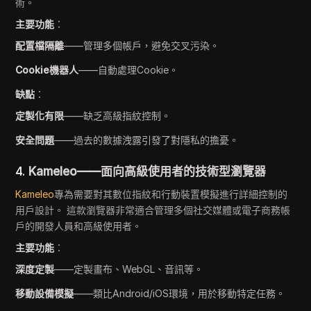
術。
主要功能
：
配置檔隔離
——管理多個帳戶，避免交叉污染。
Cookie機器人
——自動處理Cookie。
缺點
：
定製化有限
——缺乏高級指紋控制。
安全問題
——過去的數據洩露引發了對隱私的擔憂。
4.
Kameleo——面向高級使用者的技術型瀏覽器
Kameleo
專為需要對其數位指紋和行動裝置模擬進行詳細控制的
用戶設計。 這款瀏覽器非常適合管理多個社交媒體或電子商務帳
戶的開發人員和高級使用者。
主要功能
：
深度定製
——定製畫布、WebGL、音訊等。
移動設備模擬
——類比Android/iOS環境，用於移動特定任務。