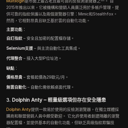
Multilogin
是市面上最古老且最可靠的反檢測瀏覽器之一。 自
2015年推出以來，它被機構和營銷人員廣泛用於多帳戶管理，提
供可靠的指紋保護以及兩個瀏覽器引擎：Mimic和Stealthfox。
然而，它相對昂貴且缺乏基於雲的自動化功能。
主要功能
：
自訂指紋
– 安全且加密的配置檔存儲。
Selenium支援
– 與主流自動化工具集成。
代理整合
– 接入大型IP位址池。
缺點
：
價格昂貴
– 套餐起價為29歐元/月。
無雲自動化
– 自動化需依賴桌面代理。
3.
Dolphin Anty – 輕量級選項但存在安全隱患
Dolphin Anty
提供一款易於使用的反檢測瀏覽器，在獨立媒體採
購商和聯盟營銷人員中頗受歡迎。 它允許使用者創建隔離的瀏覽
器配置檔，並提供基本的自動化功能，但缺乏高級指紋欺騙技