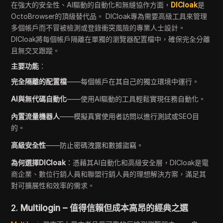
在強大的安全性、AI驅動的自動化和無縫協作方面，
DICloak
是
OctoBrowser的頂級替代品。 DICloak專為需要高級工具來管理
多個帳戶而不冒被檢測或登錄衝突風險的專業人士設計。
DICloak將每個帳戶隔離在單獨的瀏覽器配置檔中，確保完全分離
且無交叉跟蹤。
主要功能
：
完全隔離的配置檔
——每個帳戶在其自己的獨立環境中運行。
AI與無代碼自動化
——使用AI驅動的工具輕鬆實現任務自動化。
內置流量機器人
——模擬真實使用者訪問以進行測試或SEO目
的。
高級安全性
——防止密碼洩露和數據盜竊。
為何選擇DICloak
：憑藉其AI自動化和高級安全層，DICloak是電
商企業、數位行銷人員和聯盟行銷人員的理想解決方案，滿足其
對可擴展性和效率的需求。
2.
Multilogin – 值得信賴但成本高昂的經典之選