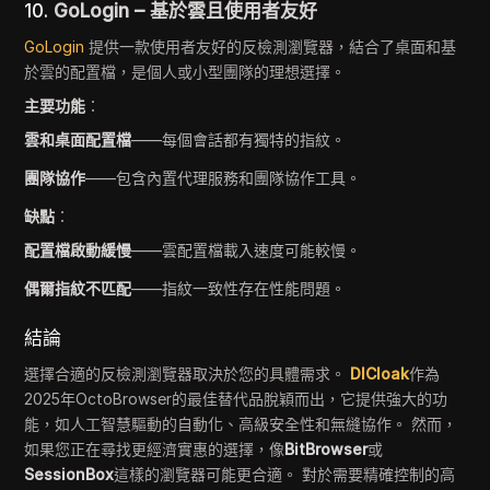
10.
GoLogin – 基於雲且使用者友好
GoLogin
提供一款使用者友好的反檢測瀏覽器，結合了桌面和基
於雲的配置檔，是個人或小型團隊的理想選擇。
主要功能
：
雲和桌面配置檔
——每個會話都有獨特的指紋。
團隊協作
——包含內置代理服務和團隊協作工具。
缺點
：
配置檔啟動緩慢
——雲配置檔載入速度可能較慢。
偶爾指紋不匹配
——指紋一致性存在性能問題。
結論
選擇合適的反檢測瀏覽器取決於您的具體需求。
DICloak
作為
2025年OctoBrowser的最佳替代品脫穎而出，它提供強大的功
能，如人工智慧驅動的自動化、高級安全性和無縫協作。 然而，
如果您正在尋找更經濟實惠的選擇，像
BitBrowser
或
SessionBox
這樣的瀏覽器可能更合適。 對於需要精確控制的高