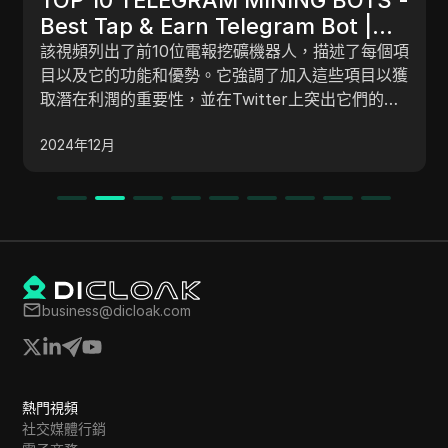
Best Tap & Earn Telegram Bot |
該視頻列出了前10位電報挖礦機器人，描述了每個項
Telegram Mining Airdrop 前10名
目以及它的功能和優勢。它強調了加入這些項目以獲
TELEGRAM挖礦機器人-最佳Tap＆
取潛在利潤的重要性，並在Twitter上突出它們的社
Earn Telegram機器人| Telegram挖
區優勢。
2024年12月
礦空投
business@dicloak.com
熱門視頻
社交媒體行銷