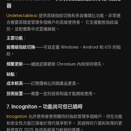
器
Undetectable.io
提供高級指紋切換和多設備類比功能，非常適
合需要高精度管理多個帳戶的高級使用者。 它支援動態指紋識
別，並配備集中式雲儀錶板。
主要功能
：
設備級指紋切換
——可自定義 Windows、Android 和 iOS 的指
紋。
頻繁更新
——通過定期更新 Chromium 內核保持領先。
缺點
：
成本較高
——訂閱價格比同類產品更貴。
技術設置
——需要一定的技術知識才能開始使用。
7.
Incogniton – 功能尚可但已過時
Incogniton
允許使用者使用獨特的指紋管理多個帳戶，但在功能
和安全性方面已落後於現代競爭對手。 其過時的介面和有限的更
新使其在 2025 年成為競爭力較弱的選擇。