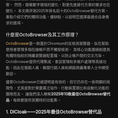
案。 然而，隨著數字環境的變化，對更先進替代方案的需求也在
變化。 本文將評測2025年排名前十的OctoBrowser替代方案，
重點介紹它們的獨特功能、優缺點，以説明您選擇最適合自身需
求的選項。
什麼是OctoBrowser及其工作原理？
OctoBrowser
是一款基於Chromium的反檢測瀏覽器，旨在幫助
使用者管理多個在線帳戶而不觸發檢測。 其核心功能圍繞創建具
有獨特指紋的隔離瀏覽器配置檔，以防止帳戶間的交叉污染。
OctoBrowser提供代理集成、會話管理和多帳戶處理等高級功
能，因此在營銷人員、聯盟行銷人員和網路爬蟲專業人士中頗受
歡迎。
儘管OctoBrowser已被證明是有效的，但它仍存在一些明顯的局
限性，尤其是對於需要廣泛協作、行動裝置類比和自動化功能的
團隊而言。 讓我們深入瞭解
2025年10款最佳OctoBrowser替代
品
，每款都提供其獨特的功能集。
1.
DICloak——2025年最佳OctoBrowser替代品