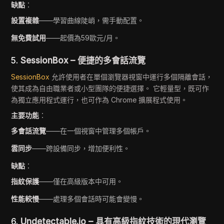
缺點
：
設置複雜
——學習曲線陡峭，需手動配置。
無免費試用
——起價為59歐元/月。
5.
SessionBox – 便捷的多會話流覽
SessionBox
允許使用者在單個瀏覽器視窗中運行多個隔離會話，
使其成為自由職業者或小型團隊的便捷選擇。 它輕量型，既可作
為獨立應用程式運行，也可作為 Chrome 擴展程式使用。
主要功能
：
多會話流覽
——在一個視窗中管理多個帳戶。
雲同步
——跨設備同步，增加便利性。
缺點
：
指紋保護
——僅在高級版本中可用。
性能較慢
——處理多個會話時可能會變慢。
6.
Undetectable.io – 具有高級指紋技術的現代瀏覽