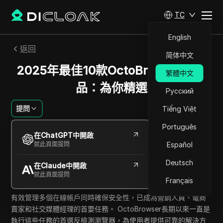
TC
English
返回
简体中文
2025年最佳10款OctoBrowser替代
繁體中文
品：為你精選
Русский
提問
Tiếng Việt
Português
米哈伊爾·科茲洛夫
在ChatGPT中開啟
2025年10月
5
分鐘 閱讀
就此頁面提問
Español
分享給
Deutsch
在Claude中開啟
Copy Link
就此頁面提問
Français
有效管理多個在線帳戶同時確保安全性，已成為營銷人員、電商
賣家和社交媒體經理的首要任務。 OctoBrowser長期以來一直是
執行這些任務的首選反檢測瀏覽器，為使用者提供可靠的解決方