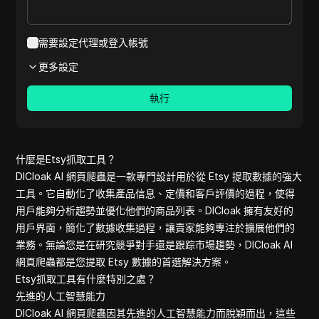
Etsy review
Aliexpress
Medium
需要設定代理或登入帳號
Shopee pet
更多設定
Youtube
Reviews on 
執行
Pinterest c
Shopee
Aliexpress 
clothes
什麼是Etsy抓取工具？
Amazon rev
DICloak AI 網頁爬蟲是一款專門設計用於從 Etsy 提取數據的強大
Pinterest
工具。它自動化了收集產品信息、定價和客戶評價的過程，使得
Reddit com
用戶能夠分析趨勢並優化他們的商品列表。DICloak 擁有友好的
Yelp
用戶界面，簡化了數據收集過程，讓賣家能夠專注於擴展他們的
Yelp review
業務。無論您是在研究競爭對手還是跟踪市場趨勢，DICloak AI
Quora com
網頁爬蟲都是您提取 Etsy 數據的首選解決方案。
Youtube C
Etsy抓取工具有什麼特別之處？
Linkedin
先進的人工智慧能力
Amazon
DICloak AI 網頁爬蟲因其先進的人工智慧能力而脫穎而出，這些