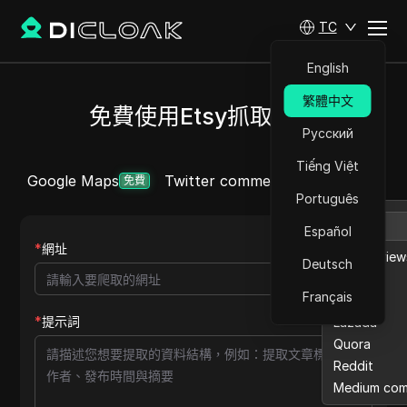
TC
English
繁體中文
免費使用Etsy抓取工具
Русский
Tiếng Việt
Google Maps
Twitter comment
Ebay reviews
更多
免費
Português
Español
*
網址
Ebay review
Deutsch
Etsy
Français
Twitter
*
提示詞
Lazada
Quora
Reddit
Medium co