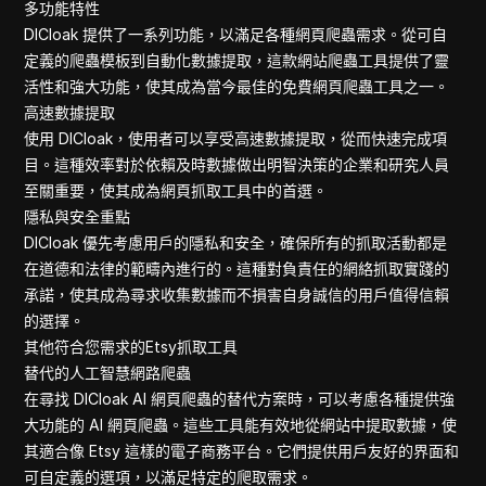
多功能特性
DICloak 提供了一系列功能，以滿足各種網頁爬蟲需求。從可自
定義的爬蟲模板到自動化數據提取，這款網站爬蟲工具提供了靈
活性和強大功能，使其成為當今最佳的免費網頁爬蟲工具之一。
高速數據提取
使用 DICloak，使用者可以享受高速數據提取，從而快速完成項
目。這種效率對於依賴及時數據做出明智決策的企業和研究人員
至關重要，使其成為網頁抓取工具中的首選。
隱私與安全重點
DICloak 優先考慮用戶的隱私和安全，確保所有的抓取活動都是
在道德和法律的範疇內進行的。這種對負責任的網絡抓取實踐的
承諾，使其成為尋求收集數據而不損害自身誠信的用戶值得信賴
的選擇。
其他符合您需求的Etsy抓取工具
替代的人工智慧網路爬蟲
在尋找 DICloak AI 網頁爬蟲的替代方案時，可以考慮各種提供強
大功能的 AI 網頁爬蟲。這些工具能有效地從網站中提取數據，使
其適合像 Etsy 這樣的電子商務平台。它們提供用戶友好的界面和
可自定義的選項，以滿足特定的爬取需求。