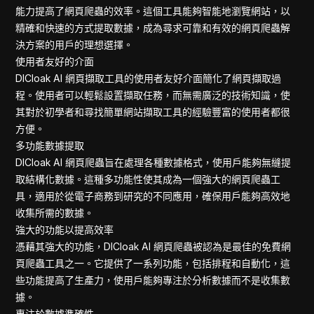
Tiktok
能力提高了網頁爬蟲的效率。這個工具能夠智能地瀏覽網站，以
Google Fina
精確和快速的方式提取數據，成為尋求可靠和有效的網頁爬蟲解
Ebay Scrap
決方案的用戶的理想選擇。
Yahoo Finan
使用者友好的介面
DICloak AI 網頁擷取工具的使用者友好介面簡化了網頁擷取過
程。使用者可以輕鬆設置擷取任務，而無需廣泛的技術知識，使
其對於初學者和尋找簡單網站擷取工具的經驗豐富的使用者都很
方便。
多功能數據提取
DICloak AI 網頁爬蟲旨在處理各種數據格式，使用戶能夠無縫提
取結構化數據。這種多功能性使其成為一個強大的網頁爬蟲工
具，適用於從電子商務到研究的不同應用，確保用戶能夠高效地
收集所需的數據。
強大的功能以提高效率
憑藉其強大的功能，DICloak AI 網頁爬蟲被認為是最佳的免費網
頁爬蟲工具之一。它提供了一系列功能，包括排程和自動化，這
些功能提高了生產力，使用戶能夠專注於分析數據而不是收集數
據。
專注於數據準確性