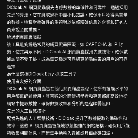
DICloak AI 網頁爬蟲優先考慮數據的準確性和可靠性。通過採用
先進的算法，它在爬取過程中最小化錯誤，確保用戶獲得高質量
的數據。這種對準確性的重視對於依賴精確信息的企業和研究人
員來說至關重要。
繞過網頁爬蟲障礙
該工具能夠繞過常見的網頁爬蟲障礙，如 CAPTCHA 和 IP 封
鎖，使其與眾不同。DICloak AI 網頁爬蟲採用先進技術，確保數
據訪問不受干擾，成為需要穩定可靠網頁爬蟲結果的用戶的可靠
選擇。
為什麼選擇DICloak Etsy 抓取工具？
使用者友好的介面
DICloak AI 網頁爬蟲旨在簡化網頁爬蟲過程，使所有技能水平的
用戶都能輕鬆使用。其直觀的介面使初學者和專家都能高效地從
網站中提取數據，確保數據收集和分析的過程順暢無阻。
先進的人工智慧技術
配備先進的人工智慧技術，DICloak 提升了數據提取的準確性和
效率。這款 AI 網頁爬蟲智能地導航複雜的網站結構，確保用戶能
夠收集相關信息，而無需手動輸入數據或具備編碼知識。