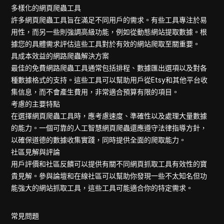
多樣化的網頁爬蟲工具
許多網頁爬蟲工具旨在滿足不同用戶的需求。有些工具專注於易
用性，而另一些則強調高級功能，例如從動態網站提取數據。根
據您的具體需求評估這些工具對於有效的網站爬取至關重要。
具成本效益的網路爬蟲解決方案
最佳的免費網路爬蟲工具通常包括排程、數據匯出選項以及對各
種數據格式的支持。這些工具可以幫助用戶從Etsy和其他平台收
集信息，而不會產生費用，非常適合預算有限的項目。
考慮的主要特點
在選擇網頁爬蟲工具時，應考慮速度、準確性以及處理大量數據
的能力。一個可靠的人工智慧網頁爬蟲還應遵守法律指導方針，
以確保道德的數據收集實踐，同時提供全面的爬取能力。
社區見解與評論
用戶評價和社區反饋可以提供有關不同網頁抓取工具有效性的寶
貴見解。參與論壇和在線社區可以幫助你發現一些不太知名但功
能強大的網站抓取工具，這些工具可能適合你的特定需求。
常見問題