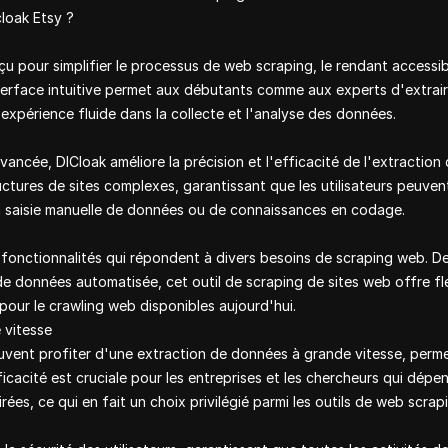
cloak Etsy ?
u pour simplifier le processus de web scraping, le rendant accessibl
erface intuitive permet aux débutants comme aux experts d'extra
expérience fluide dans la collecte et l'analyse des données.
vancée, DICloak améliore la précision et l'efficacité de l'extractio
uctures de sites complexes, garantissant que les utilisateurs peuve
la saisie manuelle de données ou de connaissances en codage.
onctionnalités qui répondent à divers besoins de scraping web. D
de données automatisée, cet outil de scraping de sites web offre fle
s pour le crawling web disponibles aujourd'hui.
 vitesse
peuvent profiter d'une extraction de données à grande vitesse, perm
fficacité est cruciale pour les entreprises et les chercheurs qui d
ées, ce qui en fait un choix privilégié parmi les outils de web scrap