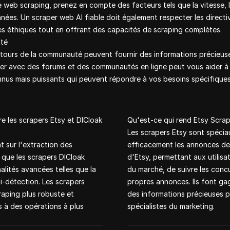
de web scraping, prenez en compte des facteurs tels que la vitesse, l
ées. Un scraper web AI fiable doit également respecter les directiv
s éthiques tout en offrant des capacités de scraping complètes.
uté
 retours de la communauté peuvent fournir des informations précieuse
er avec des forums et des communautés en ligne peut vous aider à 
nnus mais puissants qui peuvent répondre à vos besoins spécifiques
re les scrapers Etsy et DICloak
Qu'est-ce qui rend Etsy Scrape
Les scrapers Etsy sont spéciau
t sur l'extraction des
efficacement les annonces de p
 que les scrapers DICloak
d'Etsy, permettant aux utilisa
alités avancées telles que la
du marché, de suivre les concu
i-détection. Les scrapers
propres annonces. Ils font ga
raping plus robuste et
des informations précieuses p
s à des opérations à plus
spécialistes du marketing.