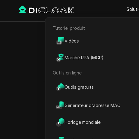
Solut
Tutoriel produit
E-commerce
U
Vidéos
Marketing d'affiliation
Marché RPA (MCP)
Google Maps
Gratuit
Extraction de données web
Outils en ligne
*
URL
Outils gratuits
Générateur d'adresse MAC
*
Retour
Horloge mondiale