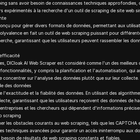
ping sans avoir besoin de connaissances techniques approfondies, c
s expérimentés à la recherche d'un outil de scraping de site web si
nte
onçu pour gérer divers formats de données, permettant aux utilisa
olyvalence en fait un outil de web scraping puissant pour différente
erche, garantissant que les utilisateurs peuvent rassembler les don
efficacité
es, DICloak AI Web Scraper est considéré comme l'un des meilleurs o
onctionnalités, y compris la planification et l'automatisation, qui a
e concentrer sur l'analyse des données plutôt que sur leur collecte.
ude des données
 l'exactitude et la fiabilité des données. En utilisant des algorithmes
lecte, garantissant que les utilisateurs reçoivent des données de ha
s entreprises et les chercheurs qui dépendent d'informations précise
b scraping
ner les obstacles courants au web scraping, tels que les CAPTCHA et
des techniques avancées pour garantir un accès ininterrompu aux do
nt besoin de résultats de web scraping constants et fiables.