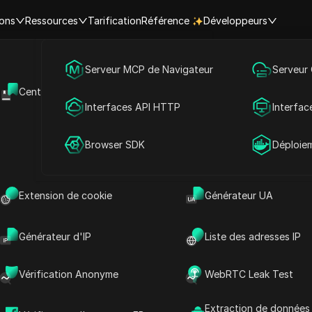
ions
Ressources
Tarification
Référence
Développeurs
Marketing des médias sociaux
Serveur MCP de Navigateur
Serveur
tilisez le Scraper Etsy gratuiteme
Centre d'aide
API Ouverte
Publicité
Interfaces API HTTP
Interfac
Amazon
Tiktok
Linkedin
Youtube Comment
Twitter 
Partage de compte
Browser SDK
Déploie
Extension de cookie
Générateur UA
Générateur d'IP
Liste des adresses IP
Vérification Anonyme
WebRTC Leak Test
Extraction de données