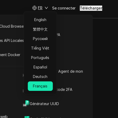
FR
Se connecter
Télécharger
English
 Cloud Browser MCP
nt
繁體中文
Marché de la RPA
Русский
es API Locales
Tiếng Việt
comment
Ebay reviews
Etsy
Twitter
Lazada
Reddit
Plus
ment Docker
Português
Español
Quel est le User Agent de mon
Ebay reviews
navigateur
Deutsch
Etsy
Courir
Twitter
Français
Générateur de code 2FA
Lazada
Reddit
Quora
Générateur UUID
Medium comment
Etsy reviews
 web