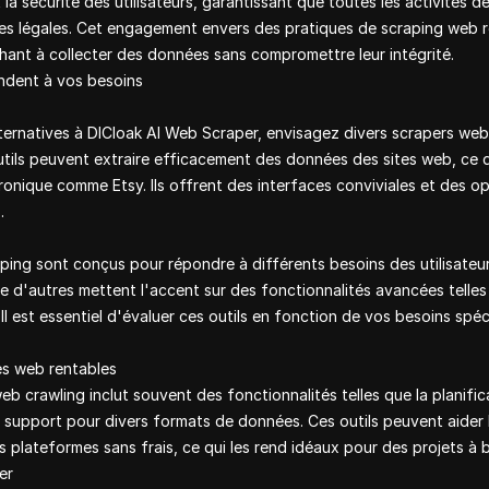
et la sécurité des utilisateurs, garantissant que toutes les activités
ites légales. Cet engagement envers des pratiques de scraping web 
rchant à collecter des données sans compromettre leur intégrité.
ondent à vos besoins
ernatives à DICloak AI Web Scraper, envisagez divers scrapers web 
utils peuvent extraire efficacement des données des sites web, ce 
nique comme Etsy. Ils offrent des interfaces conviviales et des o
.
ing sont conçus pour répondre à différents besoins des utilisateur
s que d'autres mettent l'accent sur des fonctionnalités avancées tell
Il est essentiel d'évaluer ces outils en fonction de vos besoins spé
es web rentables
 web crawling inclut souvent des fonctionnalités telles que la planifi
upport pour divers formats de données. Ces outils peuvent aider les 
s plateformes sans frais, ce qui les rend idéaux pour des projets à b
er