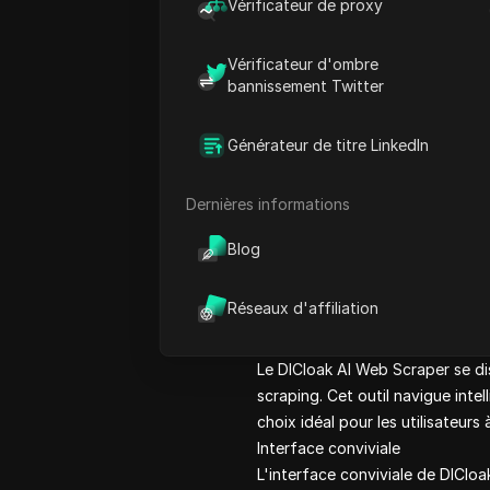
Vérificateur de proxy
Nécessite un profil avec
Vérificateur d'ombre
Plus de paramètres
bannissement Twitter
Générateur de titre LinkedIn
Qu'est-ce que le Scraper Etsy ?
DICloak AI Web Scraper est un o
Dernières informations
collecte d'informations sur les p
d'optimiser leurs annonces. Ave
Blog
vendeurs de se concentrer sur l
tendances du marché, DICloak AI
Réseaux d'affiliation
Qu'est-ce qui rend le scraper Et
Capacités avancées de l'IA
Le DICloak AI Web Scraper se dis
scraping. Cet outil navigue inte
choix idéal pour les utilisateurs
Interface conviviale
L'interface conviviale de DICloa