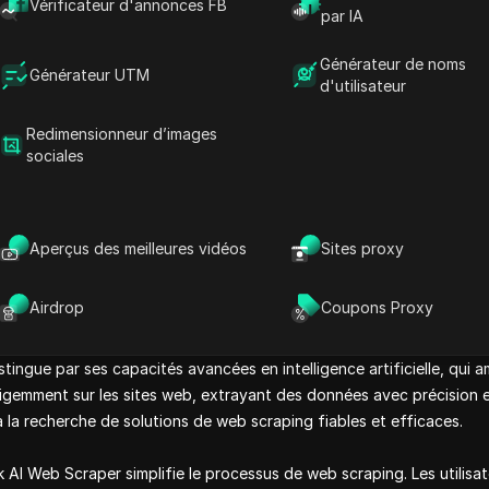
Vérificateur d'annonces FB
par IA
 configuration de proxy ou de connexion
Générateur de noms
Générateur UTM
d'utilisateur
Redimensionneur d’images
sociales
util puissant conçu spécifiquement pour extraire des données d'Ets
roduits, les prix et les avis des clients, permettant aux utilisateurs
c son interface conviviale, DICloak simplifie le processus de colle
Aperçus des meilleures vidéos
Sites proxy
a croissance de leur entreprise. Que vous recherchiez des concurren
 Web Scraper est votre solution incontournable pour l'extraction 
Airdrop
Coupons Proxy
sy spécial ?
tingue par ses capacités avancées en intelligence artificielle, qui a
lligemment sur les sites web, extrayant des données avec précision et
 à la recherche de solutions de web scraping fiables et efficaces.
k AI Web Scraper simplifie le processus de web scraping. Les utilis