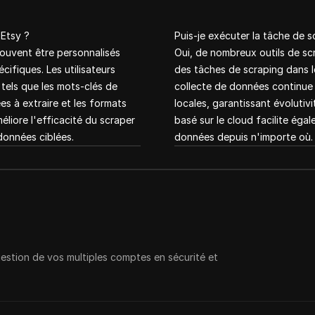
 Etsy ?
Puis-je exécuter la tâche de s
souvent être personnalisés
Oui, de nombreux outils de s
ifiques. Les utilisateurs
des tâches de scraping dans l
tels que les mots-clés de
collecte de données continue
s à extraire et les formats
locales, garantissant évolutivi
éliore l'efficacité du scraper
basé sur le cloud facilite éga
 données ciblées.
données depuis n'importe où.
gestion de vos multiples comptes en sécurité et