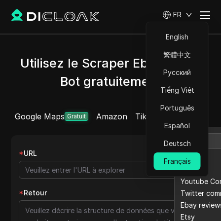
FR
English
繁體中文
Utilisez le Scraper Ebay Scrap
Русский
Bot gratuitement
Tiếng Việt
Português
Google Maps
Amazon
Tiktok
Linkedin
You
Plus
Gratuit
Español
Deutsch
*
URL
Tiktok
Français
Linkedin
Youtube Co
*
Retour
Twitter co
Ebay review
Etsy