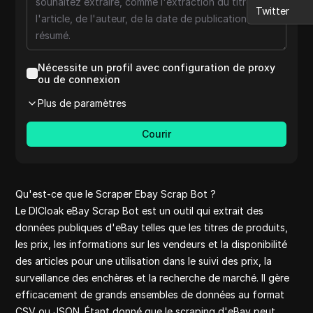
Twitter
Lazada
Reddit
Quora
Nécessite un profil avec configuration de proxy
Medium co
ou de connexion
Etsy review
Plus de paramètres
Aliexpress
Medium
Courir
Shopee pet
Reviews on 
Shopee
Qu'est-ce que le Scraper Ebay Scrap Bot ?
Yahoo Finan
Le DICloak eBay Scrap Bot est un outil qui extrait des
Google Fina
données publiques d'eBay telles que les titres de produits,
Aliexpress r
clothes
les prix, les informations sur les vendeurs et la disponibilité
Ebay Scrap 
des articles pour une utilisation dans le suivi des prix, la
Pinterest
surveillance des enchères et la recherche de marché. Il gère
Reddit com
efficacement de grands ensembles de données au format
Yelp
CSV ou JSON. Étant donné que le scraping d'eBay peut