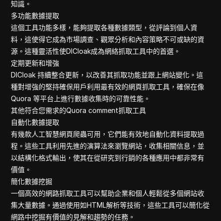
知識。
多功能數據提取
這個工具功能多樣，能夠提取各種數據類型，從評論到個人資
料，這使得它成為市場調查、觀眾分析和內容策略不可或缺的資
源。這種靈活性使DICloak成為網絡抓取工具中的首選。
定期更新和增強
DICloak 持續整合更新，以改善其抓取功能並跟上網站變化。這
種對增強的堅持確保用戶利用最有效的網頁抓取工具，確保在像
Quora 等平台上進行數據收集時的可靠性能。
其他符合您需求的Quora comment抓取工具
自動化數據提取
有幾款人工智慧網頁爬蟲可用，它們能有效地自動化資料提取過
程。這些工具利用先進的演算法來瀏覽網站，收集相關信息，並
以結構化格式輸出，使其在從研究到行銷的各種應用中都非常有
價值。
簡化數據挖掘
一個高效的網路抓取工具可以幫助企業和個人輕鬆從多個網站收
集大量數據。通過使用如HTML解析等技術，這些工具可以簡化從
網路中挖掘有價值的見解和趨勢的任務。