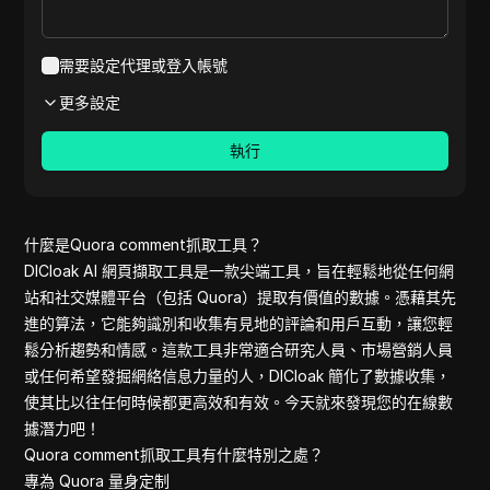
Etsy review
Aliexpress
Medium
需要設定代理或登入帳號
Shopee pet
更多設定
Youtube
Reviews on 
執行
Pinterest c
Shopee
Aliexpress 
clothes
什麼是Quora comment抓取工具？
Amazon rev
DICloak AI 網頁擷取工具是一款尖端工具，旨在輕鬆地從任何網
Pinterest
站和社交媒體平台（包括 Quora）提取有價值的數據。憑藉其先
Reddit com
進的算法，它能夠識別和收集有見地的評論和用戶互動，讓您輕
Yelp
鬆分析趨勢和情感。這款工具非常適合研究人員、市場營銷人員
Yelp review
或任何希望發掘網絡信息力量的人，DICloak 簡化了數據收集，
Quora com
使其比以往任何時候都更高效和有效。今天就來發現您的在線數
Youtube C
據潛力吧！
Linkedin
Quora comment抓取工具有什麼特別之處？
Amazon
專為 Quora 量身定制