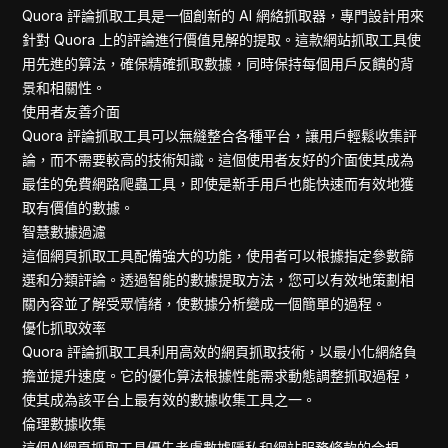
Tiktok
Quora 評論抓取工具是一個創新的 AI 網絡抓取器，專門設計用來
Google Fina
針對 Quora 上的評論進行價值見解的提取。這款網站抓取工具使
Ebay Scrap
用先進的算法，確保精確抓取數據，同時保持每個用戶反饋的背
Yahoo Finan
景和相關性。
使用者友善介面
Quora 評論抓取工具可以無縫整合各種平台，讓用戶輕鬆收集評
論，而不需要較高的技術知識。這個使用者友好的介面使其成為
最佳的免費網路爬蟲工具，即使是新手用戶也能快速而有效地獲
取有價值的數據。
智慧數據過濾
這個網頁抓取工具配備強大的功能，使用者可以根據指定參數篩
選和分類評論。透過智能的數據提取方法，您可以有效地策劃相
關內容並了解受眾情緒，使數據分析變成一個簡單的過程。
優化抓取效率
Quora 評論抓取工具利用高效的網頁抓取技術，以最小化網絡負
擔並提升速度。它的優化算法根據性能需求動態調整抓取過程，
使其成為該平台上最有效的數據收集工具之一。
倫理數據收集
這個AI網頁抓取工具優先考慮數據隱私和網站服務條款的合規