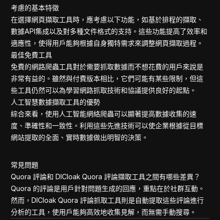
考慮的基本特徵
在選擇網頁擷取工具時，應考慮以下功能，如基於排程的擷取、
數據API集成以及對多種文件格式的支持。這些功能提高了效率和
適應性，使得用戶能夠根據自身獨特需求來調整網頁擷取過程。
最佳免費工具
免費的網路爬蟲工具對於需要抓取數據而不想花費的用戶來說是
非常有益的。雖然與付費版本相比，它們可能有某些限制，但這
些工具仍然可以為學習網路抓取技術和協議提供良好的起點。
人工智慧數據擷取工具的優勢
綜合來看，使用人工智能網絡爬蟲可以顯著提高數據收集的速
度、準確性和一致性。利用這些先進技術可以使企業根據從目標
網站提取的全面、實時數據做出明智的決策。
常見問題
Quora 評論和 DICloak Quora 評論擷取工具之間有哪些差異？
Quora 的評論是用戶針對問題生成的回應，重點在於社群互動。
然而，DICloak Quora 評論抓取工具則是自動提取這些評論進行
分析的工具，使用戶能夠高效地收集見解，而無需手動搜尋。