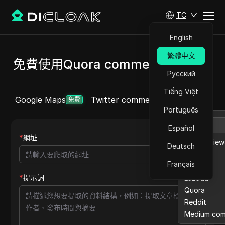
TC
English
繁體中文
免費使用Quora comment抓取工具
Русский
Tiếng Việt
Google Maps
Twitter comment
Ebay reviews
更多
免費
Português
Español
*
網址
Ebay review
Deutsch
Etsy
Français
Twitter
*
提示詞
Lazada
Quora
Reddit
Medium co