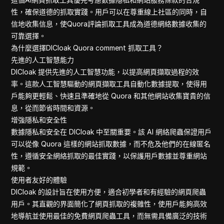
性，確保道德的抓取實踐。用戶可以在尊重線上社區的同時，自
信地收集信息，使Quora評論抓取工具成為道德網絡數據收集的
可靠選擇。
為什麼選擇DICloak Quora comment 抓取工具？
先進的人工智慧能力
DICloak 提供先進的人工智慧功能，以提高網頁擷取過程的效
率。這款人工智慧驅動的網頁擷取工具自動化數據提取，使得用
戶能夠更輕鬆、快速且準確地從 Quora 和其他網站收集寶貴的信
息，從而節省時間和資源。
增強隱私和安全性
數據隱私和安全在 DICloak 中至關重要。該 AI 網絡爬蟲保證用戶
可以從像 Quora 這樣的網站抓取數據，而不危及他們的在線匿名
性，遵循安全網絡抓取的最佳實踐，以保護用戶數據並尊重網站
規範。
使用者友好的體驗
DICloak 的設計旨在使用方便，適合初學者和有經驗的網頁爬蟲
用戶。其直觀的界面簡化了網頁抓取的複雜性，使用戶能夠高效
地導航並使用最佳的免費網頁爬蟲工具，而無需具備廣泛的技術