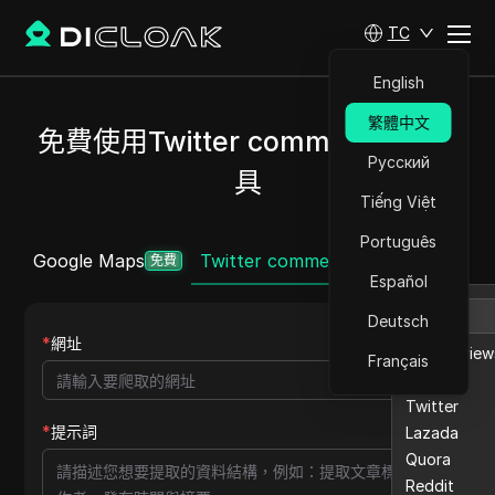
TC
English
繁體中文
免費使用Twitter comment抓取工
Русский
具
Tiếng Việt
Português
Google Maps
Twitter comment
Ebay reviews
更多
免費
Español
Deutsch
*
網址
Ebay review
Français
Etsy
Twitter
*
提示詞
Lazada
Quora
Reddit