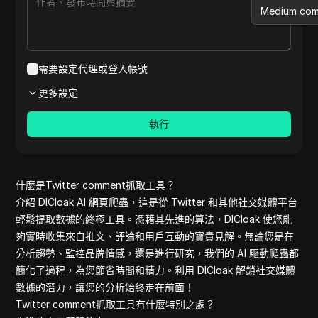
Medium co
Etsy review
Aliexpress
Medium
需要設定代理或登入帳號
Shopee pet
更多設定
Youtube
Reviews on 
執行
Pinterest c
Shopee
Aliexpress 
clothes
什麼是Twitter comment抓取工具？
Amazon rev
介紹 DICloak AI 網頁爬蟲，這是從 Twitter 和其他社交媒體平台
Pinterest
輕鬆提取數據的終極工具。憑藉其先進的算法，DICloak 使您能
Reddit com
夠實時收集來自推文、評論和用戶互動的寶貴見解。無論您是在
Yelp
分析趨勢、監控品牌情感，還是進行研究，我們的 AI 驅動爬蟲都
Yelp review
簡化了過程，為您節省時間和精力。利用 DICloak 解鎖社交媒體
Quora com
數據的潛力，讓您的分析始終走在前面！
Youtube C
Twitter comment抓取工具有什麼特別之處？
Linkedin