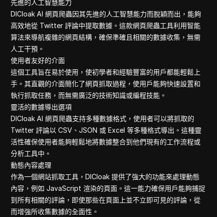
先進的人工智慧能力
Amazon
DICloak AI 網頁爬蟲因其先進的人工智慧能力而脫穎而出，能夠
Tiktok
高效地從 Twitter 評論中提取數據。這款網頁爬蟲工具利用智能
Google Fina
算法來導航複雜的網頁結構，確保準確且相關的數據收集，無需
Ebay Scrap
人工干預。
Yahoo Finan
使用者友好的介面
這個工具旨在易於使用，使初學者和經驗豐富的用戶都能輕鬆上
手。其直觀的介面簡化了網頁抓取過程，使用戶能夠快速設置和
執行抓取任務，而無需廣泛的技術知識或編程技能。
靈活的數據導出選項
DICloak AI 網頁爬蟲支持多種數據格式，使用者可以將抓取的
Twitter 評論以 CSV、JSON 或 Excel 等多種格式導出。這種靈
活性確保使用者能夠輕鬆地將數據整合到他們現有的工作流程或
分析工具中。
動態內容處理
作為一個網站抓取工具，DICloak 提供了強大的功能來處理動態
內容，例如 JavaScript 渲染的頁面。這一能力確保用戶能夠捕捉
到所有相關的評論，即使那些在頁面上並不立即可見的評論，從
而增強所收集數據的全面性。