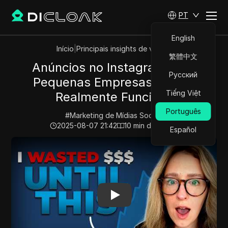
PT
English
Início
|
Principais insights de vídeos
繁體中文
Anúncios no Instagram para
Русский
Pequenas Empresas: O Que
Tiếng Việt
Realmente Funciona
Português
#
Marketing de Mídias Sociais
2025-08-07 21:42
10
min de leitura
Español
Play Video:
Anúncios no Instagram para Pequenas Emp