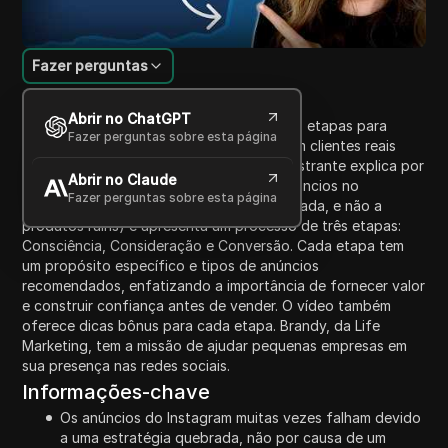
Fazer perguntas
Introdução ao Conteúdo
Abrir no ChatGPT
Este vídeo fornece uma estratégia de três etapas para
Fazer perguntas sobre esta página
converter estranhos frios do Instagram em clientes reais
sem gastar todo o seu orçamento. O palestrante explica por
Abrir no Claude
que a maioria das empresas falha com anúncios no
Fazer perguntas sobre esta página
Instagram (devido a uma estratégia quebrada, e não a
produtos ruins) e apresenta um processo de três etapas:
Consciência, Consideração e Conversão. Cada etapa tem
um propósito específico e tipos de anúncios
recomendados, enfatizando a importância de fornecer valor
e construir confiança antes de vender. O vídeo também
oferece dicas bônus para cada etapa. Brandy, da Life
Marketing, tem a missão de ajudar pequenas empresas em
sua presença nas redes sociais.
Informações-chave
Os anúncios do Instagram muitas vezes falham devido
a uma estratégia quebrada, não por causa de um