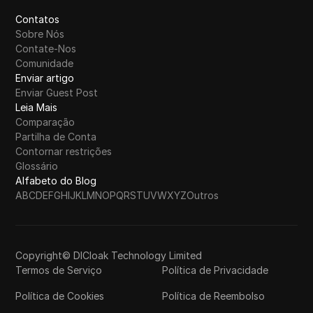
Contatos
Sobre Nós
Contate-Nos
Comunidade
Enviar artigo
Enviar Guest Post
Leia Mais
Comparação
Partilha de Conta
Contornar restrições
Glossário
Alfabeto do Blog
A
B
C
D
E
F
G
H
I
J
K
L
M
N
O
P
Q
R
S
T
U
V
W
X
Y
Z
Outros
Copyright© DICloak Technology Limited
Termos de Serviço
Política de Privacidade
Política de Cookies
Política de Reembolso