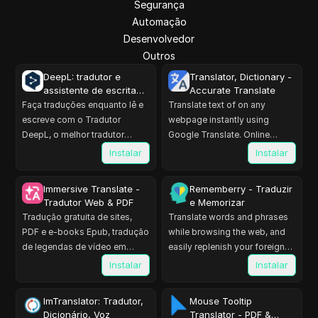
Segurança
Automação
Desenvolvedor
Outros
DeepL: tradutor e
Translator, Dictionary -
assistente de escrita
Accurate Translate
com IA
Faça traduções enquanto lê e
Translate text of on any
escreve com o Tradutor
webpage instantly using
DeepL, o melhor tradutor
Google Translate. Online
automático do mundo.
translator, accurate translation.
Instalar
Instalar
Immersive Translate -
Rememberry - Traduzir
Tradutor Web & PDF
e Memorizar
Tradução gratuita de sites,
Translate words and phrases
PDF e e-books Epub, tradução
while browsing the web, and
de legendas de vídeo em
easily replenish your foreign
modo bilíngue.
languages dictionary using
Instalar
Instalar
flashcards.
ImTranslator: Tradutor,
Mouse Tooltip
Dicionário, Voz
Translator - PDF &