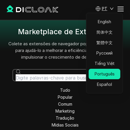
PT
English
Marketplace de Extensões
简体中文
繁體中文
Colete as extensões de navegador populares deste ano
para ajudá-lo a melhorar a eficiência no trabalho e
Русский
impulsionar o crescimento de desempenho.
Tiếng Việt
Português
Pesquisar
Español
Tudo
Popular
Comum
Marketing
Tradução
Mídias Sociais