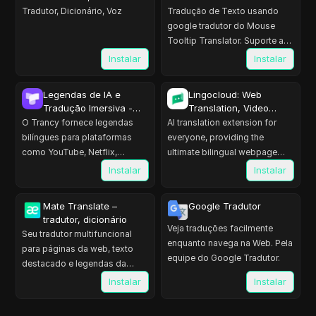
Youtube dual subs
Tradutor, Dicionário, Voz
Tradução de Texto usando
google tradutor do Mouse
Tooltip Translator. Suporte ao
OCR, TTS, tradutor de manga
Instalar
Instalar
& tradutor de PDF.
Legendas de IA e
Lingocloud: Web
Tradução Imersiva -
Translation, Video
Trancy
Translation, AI Reading
O Trancy fornece legendas
AI translation extension for
Assistant
bilíngues para plataformas
everyone, providing the
como YouTube, Netflix,
ultimate bilingual webpage
Disney+, TED, edX, Kehan,
translation experience. The
Instalar
Instalar
Coursera... além de tradução…
best AI translation tool
Mate Translate –
Google Tradutor
tradutor, dicionário
Veja traduções facilmente
Seu tradutor multifuncional
enquanto navega na Web. Pela
para páginas da web, texto
equipe do Google Tradutor.
destacado e legendas da
Netflix. Traduza e aprenda
Instalar
Instalar
palavras em 103 línguas.