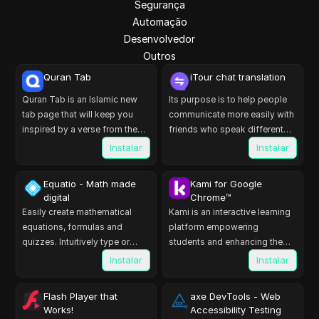
Segurança
Automação
Desenvolvedor
Outros
Quran Tab
iTour chat translation
Quran Tab is an Islamic new
Its purpose is to help people
tab page that will keep you
communicate more easily with
inspired by a verse from the
friends who speak different
Quran every time you open a
languages.
Instalar
Instalar
new tab.
Equatio - Math made
Kami for Google
digital
Chrome™
Easily create mathematical
Kami is an interactive learning
equations, formulas and
platform empowering
quizzes. Intuitively type or
students and enhancing the
handwrite, with no tricky math
way teachers teach, feedback,
Instalar
Instalar
code to learn.
and assess.
Flash Player that
axe DevTools - Web
Works!
Accessibility Testing