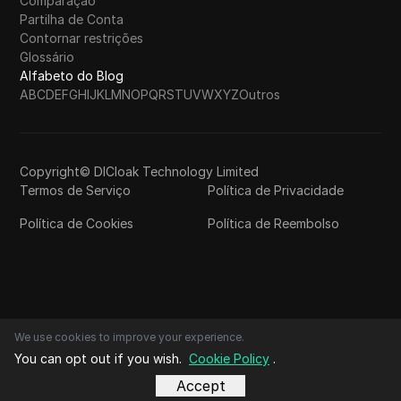
Comparação
Partilha de Conta
Contornar restrições
Glossário
Alfabeto do Blog
A
B
C
D
E
F
G
H
I
J
K
L
M
N
O
P
Q
R
S
T
U
V
W
X
Y
Z
Outros
Copyright© DICloak Technology Limited
Termos de Serviço
Política de Privacidade
Política de Cookies
Política de Reembolso
We use cookies to improve your experience.
You can opt out if you wish.
Cookie Policy
.
Accept