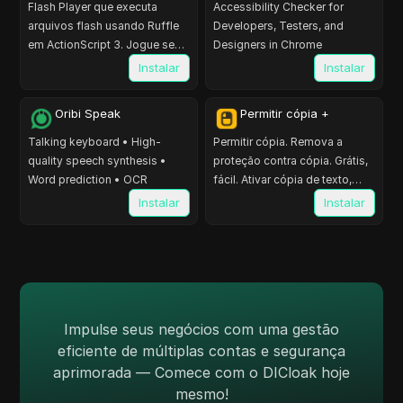
Flash Player que executa
Accessibility Checker for
arquivos flash usando Ruffle
Developers, Testers, and
em ActionScript 3. Jogue seus
Designers in Chrome
jogos favoritos em flash na
Instalar
Instalar
Web. Lista de…
Oribi Speak
Permitir cópia +
Talking keyboard • High-
Permitir cópia. Remova a
quality speech synthesis •
proteção contra cópia. Grátis,
Word prediction • OCR
fácil. Ativar cópia de texto,
menu de contexto, botão
Instalar
Instalar
direito do mouse.…
Impulse seus negócios com uma gestão
eficiente de múltiplas contas e segurança
aprimorada — Comece com o DICloak hoje
mesmo!