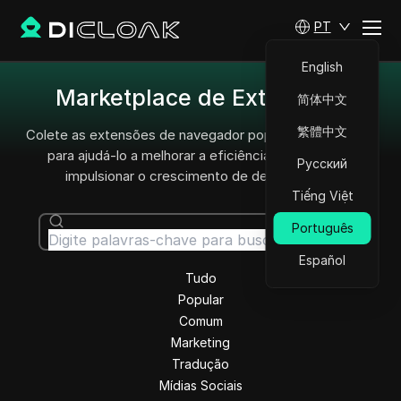
PT
English
Marketplace de Extensões
简体中文
繁體中文
Colete as extensões de navegador populares deste ano
para ajudá-lo a melhorar a eficiência no trabalho e
Русский
impulsionar o crescimento de desempenho.
Tiếng Việt
Português
Pesquisar
Español
Tudo
Popular
Comum
Marketing
Tradução
Mídias Sociais