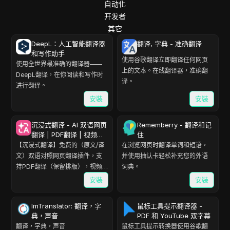
自动化
开发者
其它
DeepL：人工智能翻译器
翻译, 字典 - 准确翻译
和写作助手
使用谷歌翻译立即翻译任何网页
使用全世界最准确的翻译器——
上的文本。在线翻译器，准确翻
DeepL翻译，在你阅读和写作时
译。
进行翻译。
安裝
安裝
沉浸式翻译 - AI 双语网页
Rememberry - 翻译和记
翻译 | PDF翻译 | 视频翻
住
译 | 漫画翻译
【沉浸式翻译】免费的（原文/译
在浏览网页时翻译单词和短语，
文）双语对照网页翻译插件，支
并使用抽认卡轻松补充您的外语
持PDF翻译（保留排版），视频
词典。
双语字幕翻译（Youtube,
安裝
安裝
Netflix），EPUB电子书翻译；支
持人工智能AI翻译大模型
ImTranslator: 翻译，字
鼠标工具提示翻译器 -
（OpenAI (ChatGPT)、
典，声音
PDF 和 YouTube 双字幕
DeepL、Gemini(Bard) 等）
翻译，字典，声音
鼠标工具提示转换器使用谷歌翻