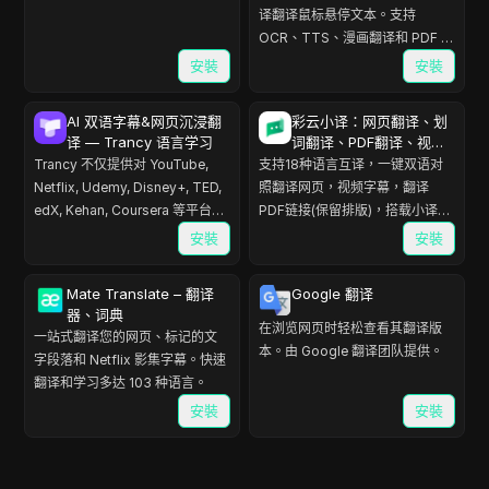
译翻译鼠标悬停文本。支持
OCR、TTS、漫画翻译和 PDF 翻
译。
安裝
安裝
AI 双语字幕&网页沉浸翻
彩云小译：网页翻译、划
译 — Trancy 语言学习
词翻译、PDF翻译、视频
字幕翻译
Trancy 不仅提供对 YouTube,
支持18种语言互译，一键双语对
Netflix, Udemy, Disney+, TED,
照翻译网页，视频字幕，翻译
edX, Kehan, Coursera 等平台的
PDF链接(保留排版)，搭载小译
双语字幕支持，还能实现对普通
V4、Deepseek、GLM等多种模
安裝
安裝
网页的 AI 划词/划句翻译、全文沉
型，内置10万+行业术语库，译文
浸翻译等功能，真正的语言学习
准确流畅自然
Mate Translate – 翻译
Google 翻译
全能助手。
器、词典
在浏览网页时轻松查看其翻译版
一站式翻译您的网页、标记的文
本。由 Google 翻译团队提供。
字段落和 Netflix 影集字幕。快速
翻译和学习多达 103 种语言。
安裝
安裝