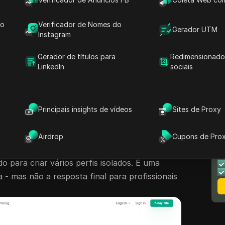
tenas de contas de mídia social ou comércio
no GoLogin pode impedi-lo. Neste artigo,
do
Verificador de Nomes do
s navegadores antidetectar alternativos
Gerador UTM
Instagram
ê pode testar em 2025 — juntamente com prós,
sos de uso.
Gerador de títulos para
Redimensionado
LinkedIn
sociais
emente os méritos do GoLogin e seus pontos
 em alternativas como DICloak, Multilogin,
ssionBox.
Principais insights de vídeos
Sites de Proxy
gin não é perfeito para todos
N
Airdrop
Cupons de Pro
M
2019 como um navegador anti-detecção
 para criar vários perfis isolados. É uma
 - mas não a resposta final para profissionais