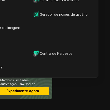
navegador corporativo
Conteúdos
veterano
🥉 AdsPower — O
Gerador de nomes de usuário
concorrente pesado em
automação
r de imagens
4️⃣ BitBrowser —
Ferramenta antidetecção
confiável
5️⃣ Sessionbox —
Extensão leve do
navegador
Centro de Parceiros
⚖️ Tabela de comparação
— Melhores alternativas
avegador Anti-Detecção
xy
GoLogin (2025)
ais Seguro
🧭 Considerações finais:
Multi-Login
DICloak domina como a
Membros Ilimitados
alternativa GoLogin 2025
Automação Sem Código
Experimente agora