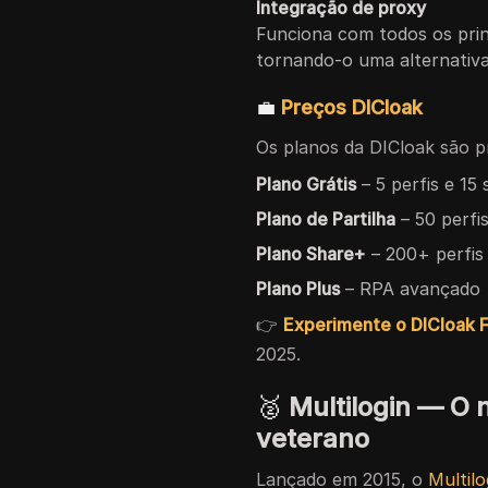
Integração de proxy
Funciona com todos os pr
tornando-o uma alternativa
💼
Preços DICloak
Os planos da DICloak são pr
Plano Grátis
– 5 perfis e 15 
Plano de Partilha
– 50 perfi
Plano Share+
– 200+ perfi
Plano Plus
– RPA avançado + 
👉
Experimente o DICloak 
2025.
🥈
Multilogin — O 
veterano
Lançado em 2015, o
Multilo