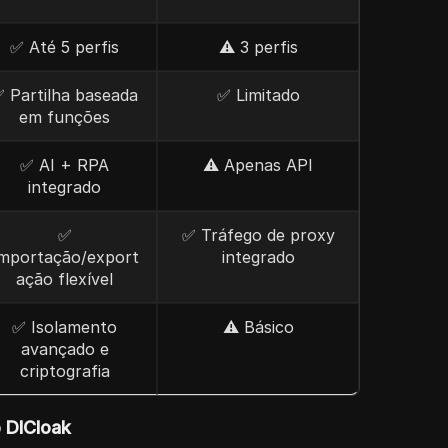
✅ Até 5 perfis
⚠️ 3 perfis
 Partilha baseada
✅ Limitado
em funções
✅ AI + RPA
⚠️ Apenas API
integrado
✅
✅ Tráfego de proxy
mportação/export
integrado
ação flexível
✅ Isolamento
⚠️ Básico
avançado e
criptografia
o DICloak