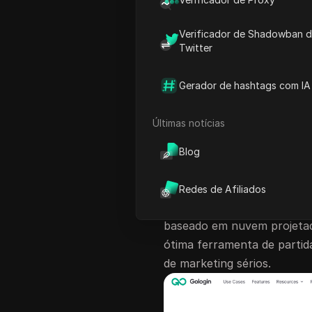
gerenciando dezenas ou cen
eletrônico, confiar apenas 
Verificador de Shadowban 
analisaremos os 5 principai
Twitter
gologin gratuitos que voc
contras e orientação de ca
Gerador de hashtags com IA
Começamos resumindo brev
fracos, depois mergulhamos
Últimas notícias
AdsPower, BitBrowser e Se
Blog
🕵️ Por que o GoLo
Redes de Afiliados
O GoLogin
foi lançado em 
baseado em nuvem projetado
ótima ferramenta de partida
de marketing sérios.