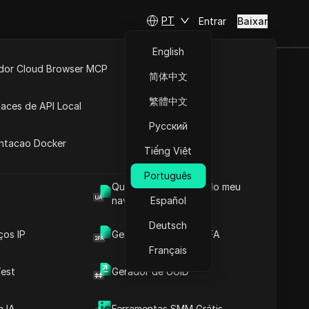
PT
Entrar
Baixar
English
idor Cloud Browser MCP
简体中文
ivas para
ta
API Aberta
繁體中文
faces de API Local
Русский
 Extensões
antacao Docker
Tiếng Việt
Fazer perguntas
Português
Qual é o User Agent do meu
Abrir no ChatGPT
Copy Link
navegador
Español
Fazer perguntas sobre esta página
Deutsch
ços IP
Gerador de Código 2FA
Abrir no Claude
🕵️ Por que o GoLogin não
Fazer perguntas sobre esta página
Français
é perfeito para todos
🥇 DICloak — A Melhor
est
Gerador de UUID
Alternativa GoLogin em
2025
🥈 Multilogin — O
 IA
Ferramentas SMM Grátis