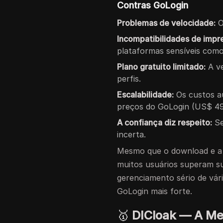
Contras GoLogin
Problemas de velocidade:
O
Incompatibilidades de impre
plataformas sensíveis com
Plano gratuito limitado:
A ve
perfis.
Escalabilidade:
Os custos a
preços do GoLogin (US$ 49
A confiança diz respeito:
Se
incerta.
Mesmo que o download e a 
muitos usuários superam su
gerenciamento sério de vár
GoLogin mais forte.
🥇
DICloak — A Me