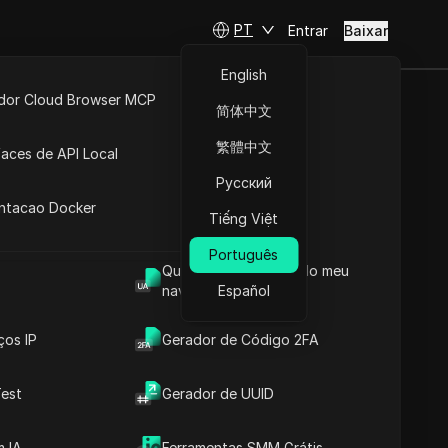
PT
Entrar
Baixar
English
idor Cloud Browser MCP
简体中文
rbitragem
ta
API Aberta
繁體中文
faces de API Local
Русский
 Extensões
antacao Docker
Tiếng Việt
Fazer perguntas
Português
Qual é o User Agent do meu
Abrir no ChatGPT
Copy Link
navegador
Español
Fazer perguntas sobre esta página
ços IP
Gerador de Código 2FA
Abrir no Claude
Fazer perguntas sobre esta página
est
Gerador de UUID
 IA
Ferramentas SMM Grátis