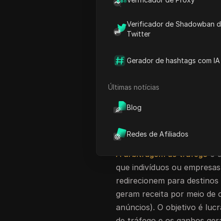
plataformas está se tornand
reforçam suas medidas de 
Verificador de Shadowban 
Para garantir operações su
Twitter
antidetecção tornaram-se u
de arbitragem de tráfego. 
Gerador de hashtags com IA
os usuários mantenham o a
com eficácia várias contas
Últimas notícias
explorar os 5 principais n
Blog
tráfego em 2025, com o DIC
O que é arbitrage
Redes de Afiliados
A arbitragem de tráfego
é u
que indivíduos ou empresa
redirecionem para destinos
geram receita por meio de 
anúncios). O objetivo é luc
de tráfego e os ganhos ger