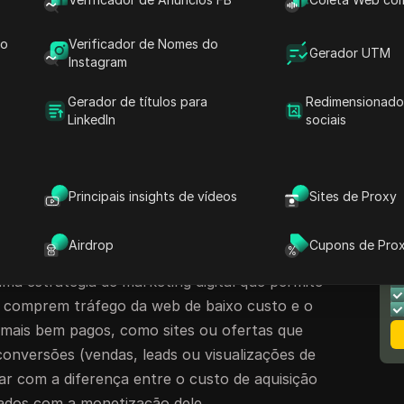
o cada vez mais difícil à medida que os sites
segurança.
do
Verificador de Nomes do
Gerador UTM
aves e lucrativas, os navegadores
Instagram
ma ferramenta essencial para os profissionais
Gerador de títulos para
Redimensionado
Esses navegadores especializados permitem que
LinkedIn
sociais
nonimato, evitem banimentos e gerenciem
 em redes de anúncios. Neste artigo, vamos
avegadores antidetecção para arbitragem de
Principais insights de vídeos
Sites de Proxy
loak se destacando como a principal solução.
N
m de tráfego?
Airdrop
Cupons de Pro
M
ma estratégia de marketing digital que permite
s comprem tráfego da web de baixo custo e o
 mais bem pagos, como sites ou ofertas que
conversões (vendas, leads ou visualizações de
rar com a diferença entre o custo de aquisição
ados com a monetização dele.