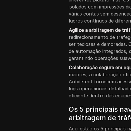
isolados com impressões dig
várias contas sem desencad
lucros contínuos de diferen
Agilize a arbitragem de t
redirecionamento de tráf
ser tediosas e demoradas.
de automação integrados,
garantindo operações suave
Colaboração segura em eq
maiores, a colaboração efi
Antidetect fornecem acesso
logs operacionais detalhad
eficiente dentro das equipe
Os 5 principais n
arbitragem de trá
Aqui estão os 5 principais