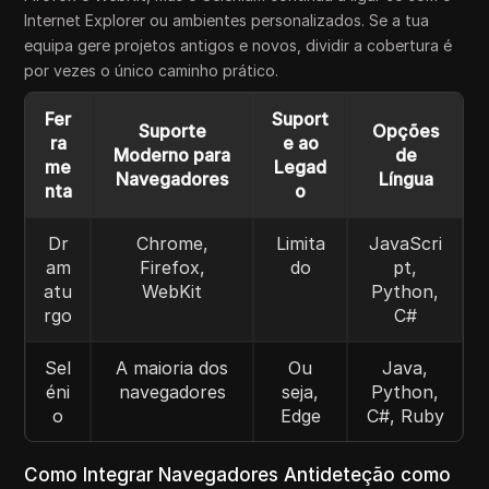
Internet Explorer ou ambientes personalizados. Se a tua
equipa gere projetos antigos e novos, dividir a cobertura é
por vezes o único caminho prático.
Fer
Suport
Suporte
Opções
ra
e ao
Moderno para
de
me
Legad
Navegadores
Língua
nta
o
Dr
Chrome,
Limita
JavaScri
am
Firefox,
do
pt,
atu
WebKit
Python,
rgo
C#
Sel
A maioria dos
Ou
Java,
éni
navegadores
seja,
Python,
o
Edge
C#, Ruby
Como Integrar Navegadores Antideteção como