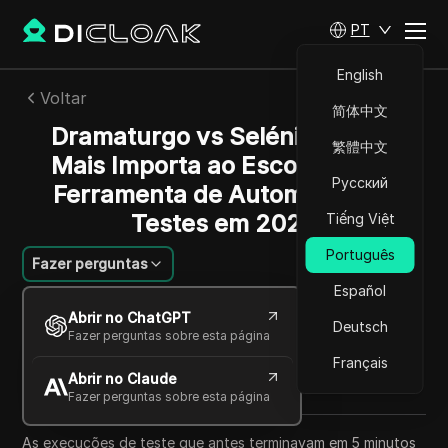
PT
English
Voltar
简体中文
Dramaturgo vs Selénio: O Que
繁體中文
Mais Importa ao Escolher uma
Русский
Ferramenta de Automação de
Testes em 2026
Tiếng Việt
Português
Fazer perguntas
Español
Sarah Johnson
Abrir no ChatGPT
08 mai 2026
8
min de leitura
Deutsch
Fazer perguntas sobre esta página
Compartilhar com
Français
Abrir no Claude
Copy Link
Fazer perguntas sobre esta página
As execuções de teste que antes terminavam em 5 minutos