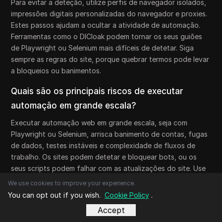
Para evitar a deteção, utilize perfis de navegador isolados,
impressões digitais personalizadas do navegador e proxies.
Estes passos ajudam a ocultar a atividade de automação.
Ferramentas como o DICloak podem tornar os seus guiões
de Playwright ou Selenium mais difíceis de detetar. Siga
sempre as regras do site, porque quebrar termos pode levar
a bloqueios ou banimentos.
Quais são os principais riscos de executar
automação em grande escala?
Executar automação web em grande escala, seja com
Playwright ou Selenium, arrisca banimento de contas, fugas
de dados, testes instáveis e complexidade de fluxos de
trabalho. Os sites podem detetar e bloquear bots, ou os
seus scripts podem falhar com as atualizações do site. Use
as ferramentas adequadas, proteja os seus dados e atualize
We use cookies to improve your experience.
os scripts com frequência para reduzir estes riscos.
You can opt out if you wish.
Cookie Policy
.
A escolha entre Playwright e Selenium depende das
Accept
necessidades específicas de automação do seu projeto,