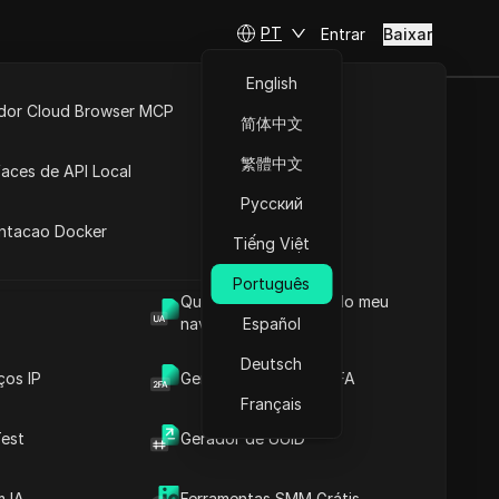
PT
Entrar
Baixar
English
idor Cloud Browser MCP
简体中文
6? O que
ta
API Aberta
繁體中文
faces de API Local
perar em
Русский
 Extensões
antacao Docker
Tiếng Việt
Português
Fazer perguntas
Qual é o User Agent do meu
navegador
Español
Abrir no ChatGPT
Copy Link
Deutsch
Fazer perguntas sobre esta página
ços IP
Gerador de Código 2FA
Français
Abrir no Claude
est
Gerador de UUID
Fazer perguntas sobre esta página
 IA
Ferramentas SMM Grátis