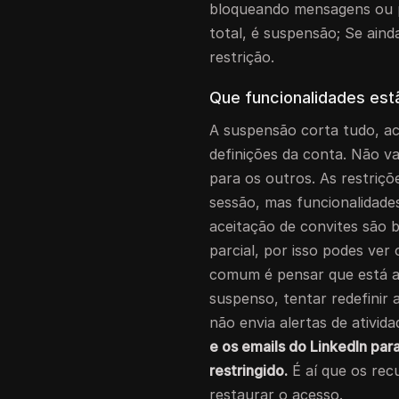
bloqueando mensagens ou pu
total, é suspensão; Se ain
restrição.
Que funcionalidades es
A suspensão corta tudo, ace
definições da conta. Não vai
para os outros. As restriçõ
sessão, mas funcionalidade
aceitação de convites são 
parcial, por isso podes ver
comum é pensar que está ap
suspenso, tentar redefinir 
não envia alertas de ativid
e os emails do LinkedIn pa
restringido.
É aí que os rec
restaurar o acesso.