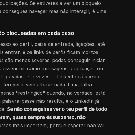
blicações. Se estiveres a ver um bloqueio
da consegues navegar mas não interagir, é uma
tão bloqueadas em cada caso
sso ao perfil, caixa de entrada, ligações, até
s entrar, e os links de perfis ficam mortos
es são menos severas: podes conseguir iniciar
s essenciais como mensagens, publicação ou
bloqueadas. Por vezes, o LinkedIn dá acesso
 o teu perfil sem alterar nada. Uma falha
enas "restringido" quando, na verdade, está
a palavra-passe não resulta, e o LinkedIn já
ade.
Se não conseguires ver o teu perfil de todo
rarem, quase sempre és suspenso, não
ursos mais importam, porque esperar não vai