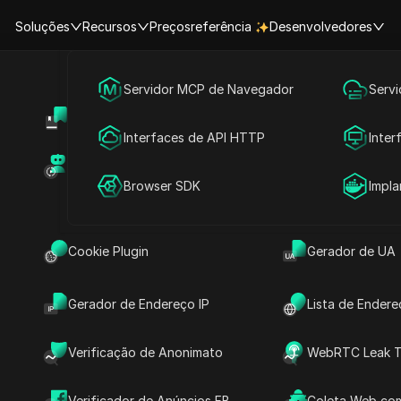
Soluções
Recursos
Preços
referência
Desenvolvedores
Marketing em Mídias Sociais
Servidor MCP de Navegador
Serv
o LinkedIn suspensa em 202
Centro de Ajuda
Partilha de Con
Publicidade
Interfaces de API HTTP
Inter
porque acontece e como recu
Marketplace de RPA (MCP)
Marketplace de
Partilha de Conta
Browser SDK
Impl
segurança
Cookie Plugin
Gerador de UA
itura
Compartilhar com
Gerador de Endereço IP
Lista de Endere
nsão de conta no LinkedIn
pode travar
Verificação de Anonimato
WebRTC Leak T
contactos com clientes e até o fluxo de
 para o dia. Talvez tenhas acabado de tentar
Verificador de Anúncios FB
Coleta Web com