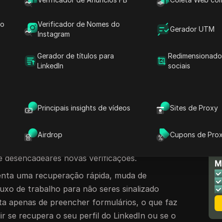
rande aviso vermelho, ou o LinkedIn assinalou o
 pedidos de ligação demasiado rápido. De
do
Verificador de Nomes do
Gerador UTM
balho está em pausa enquanto tentas perceber
Instagram
u a restrição.
Gerador de títulos para
Redimensionado
a que um recurso rápido resolve uma
LinkedIn
sociais
 a realidade é menos previsível. Mesmo
 um IP partilhado de escritório, deixar
que
s dispositivos ou iniciar sessão a partir de
Principais insights de vídeos
Sites de Proxy
podem desequilibrar o sistema de avaliações
conta presa num limbo. Esperar ou enviar
Airdrop
Cupons de Pro
ezes piora as coisas, especialmente se
N
 e desencadeares novas verificações.
M
tenta uma recuperação rápida, muda de
fluxo de trabalho para não seres sinalizado
ta apenas de preencher formulários, o que faz
r se recupera o seu perfil do LinkedIn ou se o