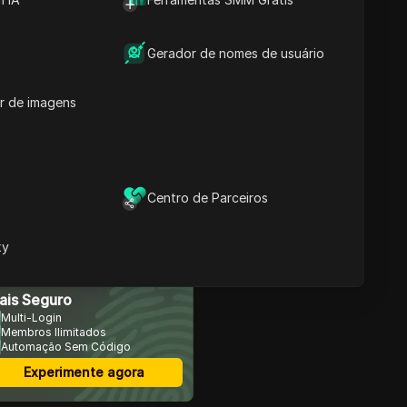
Como Saber Se a Sua
Gerador de nomes de usuário
Conteúdos
Conta do LinkedIn Está
Suspensa ou Apenas
Restrita
r de imagens
Porque é que as contas
do LinkedIn são suspensas
em 2026: os gatilhos mais
comuns
O que fazer
Centro de Parceiros
imediatamente após a
suspensão da sua conta
LinkedIn
xy
Como Recorrer de uma
avegador Anti-Detecção
Suspensão do LinkedIn e
O Que Realmente
ais Seguro
Funciona em 2026
Multi-Login
Como as equipas e
Membros Ilimitados
Automação Sem Código
agências podem gerir em
segurança múltiplas
Experimente agora
contas LinkedIn sem serem
suspensas