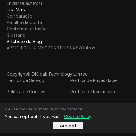
Enviar Guest Post
Leia Mais
Comparação
Partilha de Conta
Contornar restrições
Glossário
Alfabeto do Blog
A
B
C
D
E
F
G
H
I
J
K
L
M
N
O
P
Q
R
S
T
U
V
W
X
Y
Z
Outros
Copyright© DICloak Technology Limited
Termos de Serviço
Política de Privacidade
Política de Cookies
Política de Reembolso
We use cookies to improve your experience.
You can opt out if you wish.
Cookie Policy
.
Accept