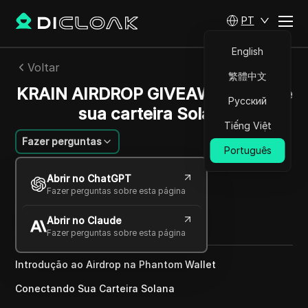
PT
English
Voltar
繁體中文
KRAIN AIRDROP GIVEAWAY | Envie
Русский
sua carteira Solana
Tiếng Việt
Fazer perguntas
Português
João Silva
Abrir no ChatGPT
26 dez 2024
2
min de leitura
Fazer perguntas sobre esta página
Compartilhar com
Abrir no Claude
Copy Link
Fazer perguntas sobre esta página
Introdução ao Airdrop na Phantom Wallet
Conectando Sua Carteira Solana