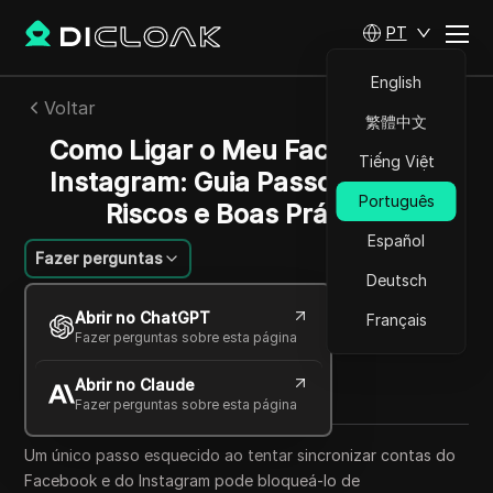
PT
English
Voltar
繁體中文
Como Ligar o Meu Facebook ao
Tiếng Việt
Instagram: Guia Passo a Passo,
Português
Riscos e Boas Práticas
Español
Fazer perguntas
Deutsch
William Davis
Abrir no ChatGPT
Français
05 jun 2026
8
min de leitura
Fazer perguntas sobre esta página
Compartilhar com
Abrir no Claude
Copy Link
Fazer perguntas sobre esta página
Um único passo esquecido ao tentar sincronizar contas do
Facebook e do Instagram pode bloqueá-lo de