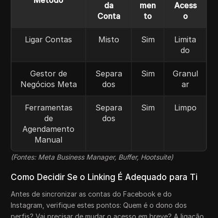
da
men
Acess
Conta
to
o
Ligar Contas
Misto
Sim
Limita
do
Gestor de
Separa
Sim
Granul
Negócios Meta
dos
ar
Ferramentas
Separa
Sim
Limpo
de
dos
Agendamento
Manual
(Fontes: Meta Business Manager, Buffer, Hootsuite)
Como Decidir Se o Linking É Adequado para Ti
Antes de sincronizar as contas do Facebook e do
Instagram, verifique estes pontos: Quem é o dono dos
perfis? Vai precisar de mudar o acesso em breve? A ligação