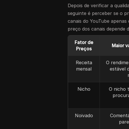
Depois de verificar a quali
seguinte é perceber se o p
canais do YouTube apenas 
preço dos canais depende d
Fator de
Maior va
Preços
Receita
O rendim
mensal
estável 
Nicho
O nicho 
procura
Noivado
Comentá
pare