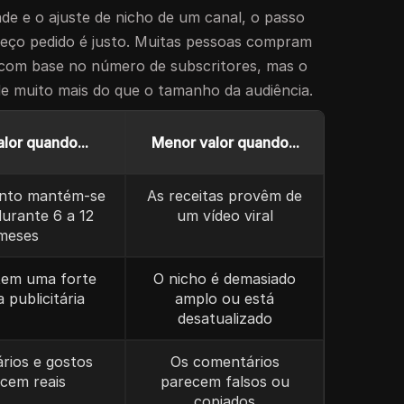
dade e o ajuste de nicho de um canal, o passo
reço pedido é justo. Muitas pessoas compram
com base no número de subscritores, mas o
e muito mais do que o tamanho da audiência.
lor quando...
Menor valor quando...
ento mantém-se
As receitas provêm de
durante 6 a 12
um vídeo viral
meses
tem uma forte
O nicho é demasiado
 publicitária
amplo ou está
desatualizado
rios e gostos
Os comentários
cem reais
parecem falsos ou
copiados