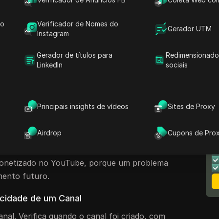
ue um bom preço. Precisa de provas,
o relevante e um plano de transferência
do
Verificador de Nomes do
-lhe o que deve verificar antes de pagar,
Gerador UTM
Instagram
omo proteger o seu investimento após a
Gerador de títulos para
Redimensionado
LinkedIn
sociais
ntes de comprar um
canal no
Principais insights de vídeos
Sites de Proxy
o YouTube, não olhe apenas para o número de
e parecer grande mas ainda assim ter um valor
N
Airdrop
Cupons de Pro
o público é real, se o conteúdo é seguro e se o
M
no. Este passo é ainda mais importante se
monetizado no YouTube, porque um problema
mento futuro.
icidade de um Canal
nal. Verifica quando o canal foi criado, com