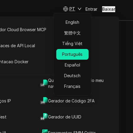
PT
Entrar
Baixar
English
idor Cloud Browser MCP
繁體中文
e Forma
ta
API Aberta
Tiếng Việt
faces de API Local
Português
 Extensões
antacao Docker
Español
Fazer perguntas
Deutsch
Qual é o User Agent do meu
Abrir no ChatGPT
Copy Link
navegador
Français
Fazer perguntas sobre esta página
ços IP
Gerador de Código 2FA
Abrir no Claude
Fazer perguntas sobre esta página
est
Gerador de UUID
 IA
Ferramentas SMM Grátis