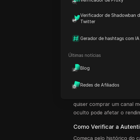
2026, precisa de mais do q
propriedade limpa, um nich
Verificador de Shadowban 
cuidadoso. Este guia mostra
Twitter
como comparar ofertas e c
compra.
Gerador de hashtags com IA
O que procurar a
Últimas notícias
YouTube
Blog
Antes de comprar canais d
subscritores. Um canal pod
Redes de Afiliados
fraco. Tens de verificar se 
nicho se encaixa no teu pla
quiser comprar um canal 
oculto pode afetar o rendi
Como Verificar a Autent
Começa pelo histórico do ca